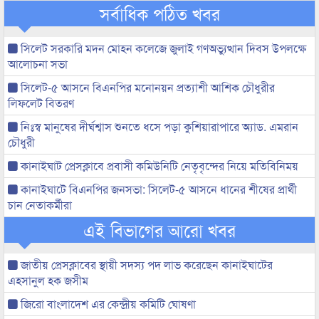
সর্বাধিক পঠিত খবর
সিলেট সরকারি মদন মোহন কলেজে জুলাই গণঅভ্যুত্থান দিবস উপলক্ষে
আলোচনা সভা
সিলেট-৫ আসনে বিএনপির মনোনয়ন প্রত্যাশী আশিক চৌধুরীর
লিফলেট বিতরণ
নিঃস্ব মানুষের দীর্ঘশ্বাস শুনতে ধসে পড়া কুশিয়ারাপারে অ্যাড. এমরান
চৌধুরী
কানাইঘাট প্রেসক্লাবে প্রবাসী কমিউনিটি নেতৃবৃন্দের নিয়ে মতিবিনিময়
কানাইঘাটে বিএনপির জনসভা: সিলেট-৫ আসনে ধানের শীষের প্রার্থী
চান নেতাকর্মীরা
এই বিভাগের আরো খবর
জাতীয় প্রেসক্লাবের স্থায়ী সদস্য পদ লাভ করেছেন কানাইঘাটের
এহসানুল হক জসীম
জিরো বাংলাদেশ এর কেন্দ্রীয় কমিটি ঘোষণা