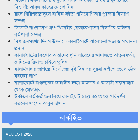
বিশ্বাসী: আবুল কাহের চৌ: শামিম
রাজা গিরিশচন্দ্র স্কুলে বার্ষিক ক্রীড়া প্রতিযোগিতার পুরস্কার বিতরণ
সম্পন্ন
সিলেটে বাংলাদেশ গ্রুপ থিয়েটার ফেডারেশানের বিভাগীয় অভিনয়
কর্মশালা সম্পন্ন
বিশ্ব জনসংখ্যা দিবস উপলক্ষে কানাইঘাটে আলোচনা সভা ও সম্মাননা
প্রদান
কানাইঘাটের কিশোর আহাদের খুনি সায়েমের আদালতে আত্মসমর্পন,
৫ দিনের রিমান্ড চাইবে পুলিশ
কানাইঘাট রাজাগঞ্জে নিখোঁজের দুই দিন পর সুরমা নদীতে ভেসে উঠল
যুবকের লাশ
কানাইঘাটে চাঞ্চল্যকর জাহাঙ্গীর হত্যা মামলার ৩ আসামী কক্সবাজার
থেকে গ্রেফতার
উর্ধ্বতন কর্মকর্তাদের নিয়ে কানাইঘাট স্বাস্থ্য কমপ্লেক্সে পরিদর্শন
করলেন সাংসদ আবুল হাসান
আর্কাইভ
AUGUST 2026