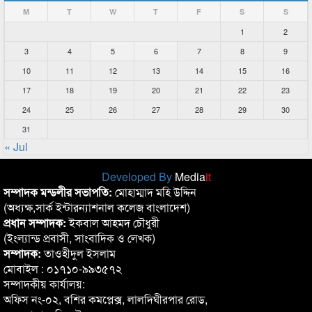
M
T
W
T
F
S
S
1
2
3
4
5
6
7
8
9
10
11
12
13
14
15
16
17
18
19
20
21
22
23
24
25
26
27
28
29
30
31
« Jul
Developed By
Media
it
সম্পাদক মন্ডলীর সভাপতি:
মোহাম্মাদ মহি উদ্দিন
(অধ্যক্ষ,সার্ক ইন্টারন্যাশনাল কলেজ বাংলাদেশ)
প্রধান সম্পাদক:
ইকবাল আহমদ চৌধুরী
(ইংল্যান্ড প্রবাসী, সাংবাদিক ও লেখক)
সম্পাদক:
তাওহীদুল ইসলাম
মোবাইল : ০১৭১০-৯৯৩৫৭২
সম্পাদকীয় কার্যালয়:
অফিস নং-০২, বশির কমপ্লেক্স, লালদিঘীরপার রোড,