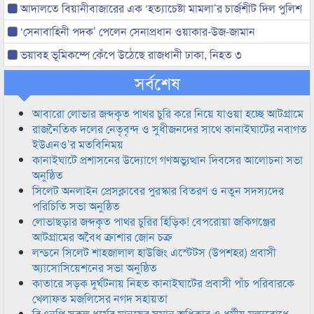
আদালতে বিয়ানীবাজারের এক ‘হত্যাচেষ্টা মামলা’র চার্জশীট দিল পুলিশ
‘সেনাবাহিনী পদক’ পেলেন সেনাপ্রধান ওয়াকার-উজ-জামান
ভয়াবহ ভূমিকম্পে কেঁপে উঠেছে রাজধানী ঢাকা, নিহত ৩
সর্বশেষ
আবারো লোভার জব্দকৃত পাথর চুরি করে নিয়ে যাওয়া হচ্ছে আটগ্রামে
রাজনৈতিক দলের নেতৃবৃন্দ ও সুধীজনদের সাথে কানাইঘাটের নবাগত
ইউএনও’র মতবিনিময়
কানাইঘাটে প্রশাসনের উদ্যোগে গণঅভ্যুত্থান দিবসের আলোচনা সভা
অনুষ্ঠিত
সিলেট অনলাইন প্রেসক্লাবের পুরস্কার বিতরণ ও নতুন সদস্যদের
পরিচিতি সভা অনুষ্ঠিত
লোভাছড়ার জব্দকৃত পাথর চুরির হিড়িক! বেপরোয়া জকিগঞ্জের
আটগ্রামের অবৈধ ক্রাশার জোন চক্র
লন্ডনে সিলেট শাহজালাল হাউজিং এস্টেটস (উপশহর) প্রবাসী
অ্যাসোসিয়েশনের সভা অনুষ্ঠিত
কাতারে সড়ক দুর্ঘটনায় নিহত কানাইঘাটের প্রবাসী পাঁচ পরিবারকে
খেলাফত মজলিসের নগদ সহায়তা
বিএনপি সকল ধর্মের মানুষের সমান অধিকার ও ধর্মীয় মুল্যবোধে