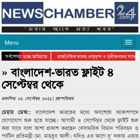
Menu
সর্বশেষ
য়ে যাওয়া হচ্ছে আটগ্রামে
রাজনৈতিক দলের নেতৃবৃন্দ ও সুধীজনদের সাথে ক
িযোগিতার পুরস্কার বিতরণ সম্পন্ন
সিলেটে বাংলাদেশ গ্রুপ থিয়েটার ফেডারেশানের বি
» বাংলাদেশ-ভারত ফ্লাইট ৪
সেপ্টেম্বর থেকে
প্রকাশিত: ০২. সেপ্টেম্বর. ২০২১ | বৃহস্পতিবার
বাংলাদেশ ভারতের মধ্যে অবশেষে আকাশপথে
চেম্বার ডেস্ক::
যোগাযোগ শুরু হতে যাচ্ছে। আগামী ৪ সেপ্টেম্বর থেকে ফ্লাইট শুরু
করা যাবে বলে আশা প্রকাশ করছেন বেসামরিক বিমান পরিবহন ও
পর্যটন প্রতিমন্ত্রী মো. মাহবুব আলী। যদিও এর আগে দু’ দফায় এয়ার