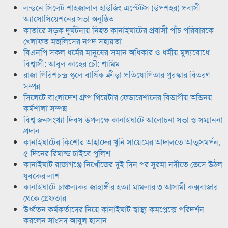
লন্ডনে সিলেট শাহজালাল হাউজিং এস্টেটস (উপশহর) প্রবাসী
অ্যাসোসিয়েশনের সভা অনুষ্ঠিত
কাতারে সড়ক দুর্ঘটনায় নিহত কানাইঘাটের প্রবাসী পাঁচ পরিবারকে
খেলাফত মজলিসের নগদ সহায়তা
বিএনপি সকল ধর্মের মানুষের সমান অধিকার ও ধর্মীয় মুল্যবোধে
বিশ্বাসী: আবুল কাহের চৌ: শামিম
রাজা গিরিশচন্দ্র স্কুলে বার্ষিক ক্রীড়া প্রতিযোগিতার পুরস্কার বিতরণ
সম্পন্ন
সিলেটে বাংলাদেশ গ্রুপ থিয়েটার ফেডারেশানের বিভাগীয় অভিনয়
কর্মশালা সম্পন্ন
বিশ্ব জনসংখ্যা দিবস উপলক্ষে কানাইঘাটে আলোচনা সভা ও সম্মাননা
প্রদান
কানাইঘাটের কিশোর আহাদের খুনি সায়েমের আদালতে আত্মসমর্পন,
৫ দিনের রিমান্ড চাইবে পুলিশ
কানাইঘাট রাজাগঞ্জে নিখোঁজের দুই দিন পর সুরমা নদীতে ভেসে উঠল
যুবকের লাশ
কানাইঘাটে চাঞ্চল্যকর জাহাঙ্গীর হত্যা মামলার ৩ আসামী কক্সবাজার
থেকে গ্রেফতার
উর্ধ্বতন কর্মকর্তাদের নিয়ে কানাইঘাট স্বাস্থ্য কমপ্লেক্সে পরিদর্শন
করলেন সাংসদ আবুল হাসান