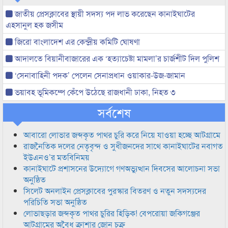
জাতীয় প্রেসক্লাবের স্থায়ী সদস্য পদ লাভ করেছেন কানাইঘাটের
এহসানুল হক জসীম
জিরো বাংলাদেশ এর কেন্দ্রীয় কমিটি ঘোষণা
আদালতে বিয়ানীবাজারের এক ‘হত্যাচেষ্টা মামলা’র চার্জশীট দিল পুলিশ
‘সেনাবাহিনী পদক’ পেলেন সেনাপ্রধান ওয়াকার-উজ-জামান
ভয়াবহ ভূমিকম্পে কেঁপে উঠেছে রাজধানী ঢাকা, নিহত ৩
সর্বশেষ
আবারো লোভার জব্দকৃত পাথর চুরি করে নিয়ে যাওয়া হচ্ছে আটগ্রামে
রাজনৈতিক দলের নেতৃবৃন্দ ও সুধীজনদের সাথে কানাইঘাটের নবাগত
ইউএনও’র মতবিনিময়
কানাইঘাটে প্রশাসনের উদ্যোগে গণঅভ্যুত্থান দিবসের আলোচনা সভা
অনুষ্ঠিত
সিলেট অনলাইন প্রেসক্লাবের পুরস্কার বিতরণ ও নতুন সদস্যদের
পরিচিতি সভা অনুষ্ঠিত
লোভাছড়ার জব্দকৃত পাথর চুরির হিড়িক! বেপরোয়া জকিগঞ্জের
আটগ্রামের অবৈধ ক্রাশার জোন চক্র