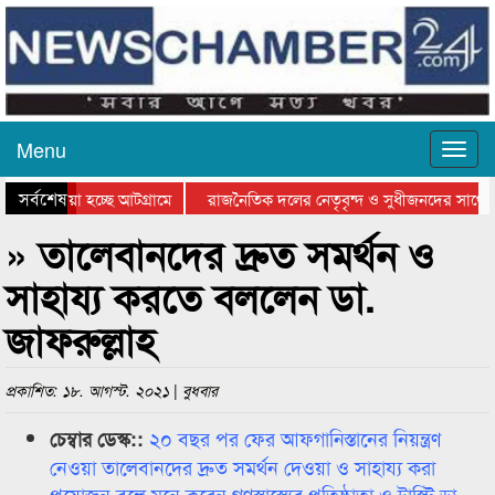
Menu
সর্বশেষ
য়ে যাওয়া হচ্ছে আটগ্রামে
রাজনৈতিক দলের নেতৃবৃন্দ ও সুধীজনদের সাথে ক
িযোগিতার পুরস্কার বিতরণ সম্পন্ন
সিলেটে বাংলাদেশ গ্রুপ থিয়েটার ফেডারেশানের বি
» তালেবানদের দ্রুত সমর্থন ও
সাহায্য করতে বললেন ডা.
জাফরুল্লাহ
প্রকাশিত: ১৮. আগস্ট. ২০২১ | বুধবার
২০ বছর পর ফের আফগানিস্তানের নিয়ন্ত্রণ
চেম্বার ডেস্ক::
নেওয়া তালেবানদের দ্রুত সমর্থন দেওয়া ও সাহায্য করা
প্রয়োজন বলে মনে করেন গণস্বাস্থ্যের প্রতিষ্ঠাতা ও ট্রাস্টি ডা.