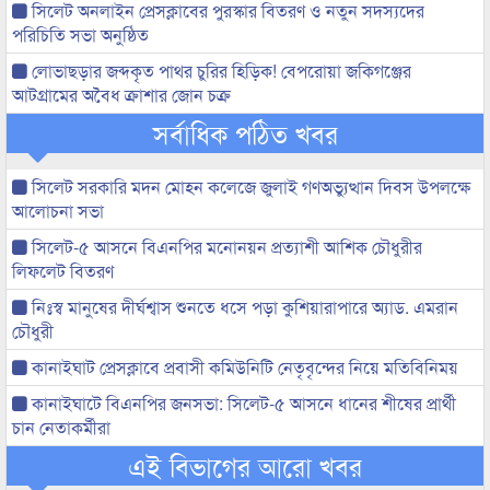
সিলেট অনলাইন প্রেসক্লাবের পুরস্কার বিতরণ ও নতুন সদস্যদের
পরিচিতি সভা অনুষ্ঠিত
লোভাছড়ার জব্দকৃত পাথর চুরির হিড়িক! বেপরোয়া জকিগঞ্জের
আটগ্রামের অবৈধ ক্রাশার জোন চক্র
সর্বাধিক পঠিত খবর
সিলেট সরকারি মদন মোহন কলেজে জুলাই গণঅভ্যুত্থান দিবস উপলক্ষে
আলোচনা সভা
সিলেট-৫ আসনে বিএনপির মনোনয়ন প্রত্যাশী আশিক চৌধুরীর
লিফলেট বিতরণ
নিঃস্ব মানুষের দীর্ঘশ্বাস শুনতে ধসে পড়া কুশিয়ারাপারে অ্যাড. এমরান
চৌধুরী
কানাইঘাট প্রেসক্লাবে প্রবাসী কমিউনিটি নেতৃবৃন্দের নিয়ে মতিবিনিময়
কানাইঘাটে বিএনপির জনসভা: সিলেট-৫ আসনে ধানের শীষের প্রার্থী
চান নেতাকর্মীরা
এই বিভাগের আরো খবর