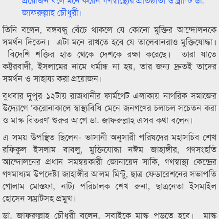
জাফরুল্লাহ চৌধুরী।
তিনি বলেন, বঙ্গবন্ধু বেঁচে থাকলে যে কোনো মুক্তির আন্দোলনকে
সমর্থন দিতেন। এটা মনে রাখতে হবে যে তালেবানরাও মুক্তিযোদ্ধা।
বিদেশি শক্তির হাত থেকে দেশকে রক্ষা করেছে। তারা যাতে
কট্টরবাদী, ইসলামের নামে ধর্মান্ধ না হয়, তার জন্য দ্রুতই তাদের
সমর্থন ও সাহায্য করা প্রয়োজন।
বুধবার দুপুর ১২টায় রাজধানীর ফার্মগেট এলাকায় নাগরিক সমাজের
উদ্যোগে ‘করোনাকালে স্বাস্থ্যবিধি মেনে জনগণের চলাচল সচেতন করা
ও মাস্ক বিতরণ’ শুরুর আগে ডা. জাফরুল্লাহ এসব কথা বলেন।
এ সময় উপস্থিত ছিলেন- ভাসানী অনুসারী পরিষদের মহাসচিব শেখ
রফিকুল ইসলাম বাবলু, মুক্তিযোদ্ধা নঈম জাহাঙ্গীর, গণসংহতি
আন্দোলনের প্রধান সমন্বয়কারী জোনায়েদ সাকি, গণস্বাস্থ্য কেন্দ্রের
গণমাধ্যম উপদেষ্টা জাহাঙ্গীর আলম মিন্টু, ছাত্র ফেডারেশনের সভাপতি
গোলাম মোস্তফা, নাট্য পরিচালক শেখ রুনা, ছাত্রনেতা ইসমাইল
হোসেন সম্রাটসহ প্রমুখ।
ডা. জাফরুল্লাহ চৌধুরী বলেন, সবাইকে মাস্ক পড়তে হবে। মাস্ক