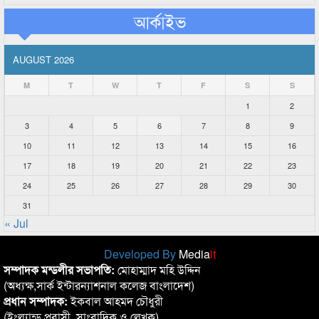
আর্কাইভ
AUGUST 2026
M
T
W
T
F
S
S
1
2
3
4
5
6
7
8
9
10
11
12
13
14
15
16
17
18
19
20
21
22
23
24
25
26
27
28
29
30
31
« Jul
Developed By
Media
it
সম্পাদক মন্ডলীর সভাপতি:
মোহাম্মাদ মহি উদ্দিন
(অধ্যক্ষ,সার্ক ইন্টারন্যাশনাল কলেজ বাংলাদেশ)
প্রধান সম্পাদক:
ইকবাল আহমদ চৌধুরী
(ইংল্যান্ড প্রবাসী, সাংবাদিক ও লেখক)