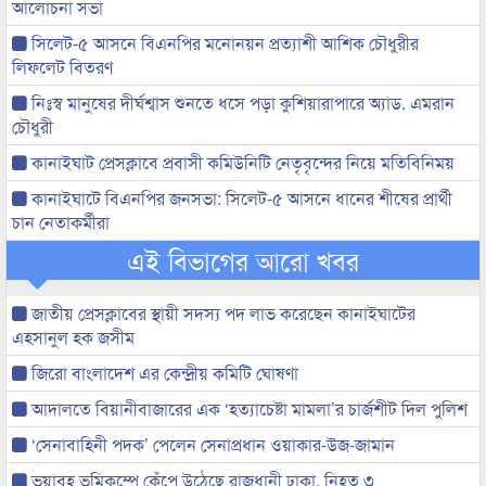
আলোচনা সভা
সিলেট-৫ আসনে বিএনপির মনোনয়ন প্রত্যাশী আশিক চৌধুরীর
লিফলেট বিতরণ
নিঃস্ব মানুষের দীর্ঘশ্বাস শুনতে ধসে পড়া কুশিয়ারাপারে অ্যাড. এমরান
চৌধুরী
কানাইঘাট প্রেসক্লাবে প্রবাসী কমিউনিটি নেতৃবৃন্দের নিয়ে মতিবিনিময়
কানাইঘাটে বিএনপির জনসভা: সিলেট-৫ আসনে ধানের শীষের প্রার্থী
চান নেতাকর্মীরা
এই বিভাগের আরো খবর
জাতীয় প্রেসক্লাবের স্থায়ী সদস্য পদ লাভ করেছেন কানাইঘাটের
এহসানুল হক জসীম
জিরো বাংলাদেশ এর কেন্দ্রীয় কমিটি ঘোষণা
আদালতে বিয়ানীবাজারের এক ‘হত্যাচেষ্টা মামলা’র চার্জশীট দিল পুলিশ
‘সেনাবাহিনী পদক’ পেলেন সেনাপ্রধান ওয়াকার-উজ-জামান
ভয়াবহ ভূমিকম্পে কেঁপে উঠেছে রাজধানী ঢাকা, নিহত ৩