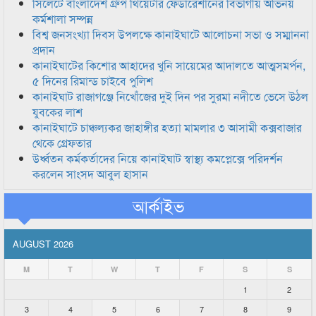
সিলেটে বাংলাদেশ গ্রুপ থিয়েটার ফেডারেশানের বিভাগীয় অভিনয়
কর্মশালা সম্পন্ন
বিশ্ব জনসংখ্যা দিবস উপলক্ষে কানাইঘাটে আলোচনা সভা ও সম্মাননা
প্রদান
কানাইঘাটের কিশোর আহাদের খুনি সায়েমের আদালতে আত্মসমর্পন,
৫ দিনের রিমান্ড চাইবে পুলিশ
কানাইঘাট রাজাগঞ্জে নিখোঁজের দুই দিন পর সুরমা নদীতে ভেসে উঠল
যুবকের লাশ
কানাইঘাটে চাঞ্চল্যকর জাহাঙ্গীর হত্যা মামলার ৩ আসামী কক্সবাজার
থেকে গ্রেফতার
উর্ধ্বতন কর্মকর্তাদের নিয়ে কানাইঘাট স্বাস্থ্য কমপ্লেক্সে পরিদর্শন
করলেন সাংসদ আবুল হাসান
আর্কাইভ
AUGUST 2026
M
T
W
T
F
S
S
1
2
3
4
5
6
7
8
9