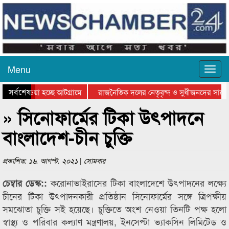
Menu
সর্বশেষ
িয়ে যাওয়া হচ্ছে আটগ্রামে
রাজনৈতিক দলের নেতৃবৃন্দ ও সুধীজনদের সাথে 
তিযোগিতার পুরস্কার বিতরণ সম্পন্ন
সিলেটে বাংলাদেশ গ্রুপ থিয়েটার ফেডারেশানের ব
» সিনোফার্মের টিকা উৎপাদনে
বাংলাদেশ-চীন চুক্তি
প্রকাশিত: ১৬. আগস্ট. ২০২১ | সোমবার
করোনাভাইরাসের টিকা বাংলাদেশে উৎপাদনের লক্ষ্যে
চেম্বার ডেস্ক::
চীনের টিকা উৎপাদনকারী প্রতিষ্ঠান সিনোফার্মের সঙ্গে ত্রিপক্ষীয়
সমঝোতা চুক্তি সই হয়েছে। চুক্তিতে অংশ নেওয়া তিনটি পক্ষ হলো
স্বাস্থ্য ও পরিবার কল্যাণ মন্ত্রণালয়, ইনসেপ্টা ভ্যাকসিন লিমিটেড ও