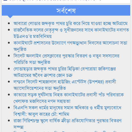
সর্বশেষ
আবারো লোভার জব্দকৃত পাথর চুরি করে নিয়ে যাওয়া হচ্ছে আটগ্রামে
রাজনৈতিক দলের নেতৃবৃন্দ ও সুধীজনদের সাথে কানাইঘাটের নবাগত
ইউএনও’র মতবিনিময়
কানাইঘাটে প্রশাসনের উদ্যোগে গণঅভ্যুত্থান দিবসের আলোচনা সভা
অনুষ্ঠিত
সিলেট অনলাইন প্রেসক্লাবের পুরস্কার বিতরণ ও নতুন সদস্যদের
পরিচিতি সভা অনুষ্ঠিত
লোভাছড়ার জব্দকৃত পাথর চুরির হিড়িক! বেপরোয়া জকিগঞ্জের
আটগ্রামের অবৈধ ক্রাশার জোন চক্র
লন্ডনে সিলেট শাহজালাল হাউজিং এস্টেটস (উপশহর) প্রবাসী
অ্যাসোসিয়েশনের সভা অনুষ্ঠিত
কাতারে সড়ক দুর্ঘটনায় নিহত কানাইঘাটের প্রবাসী পাঁচ পরিবারকে
খেলাফত মজলিসের নগদ সহায়তা
বিএনপি সকল ধর্মের মানুষের সমান অধিকার ও ধর্মীয় মুল্যবোধে
বিশ্বাসী: আবুল কাহের চৌ: শামিম
রাজা গিরিশচন্দ্র স্কুলে বার্ষিক ক্রীড়া প্রতিযোগিতার পুরস্কার বিতরণ
সম্পন্ন