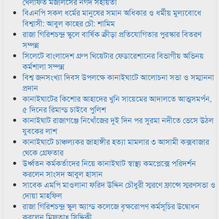
খেলাফত মজলিসের নগদ সহায়তা
বিএনপি সকল ধর্মের মানুষের সমান অধিকার ও ধর্মীয় মুল্যবোধে
বিশ্বাসী: আবুল কাহের চৌ: শামিম
রাজা গিরিশচন্দ্র স্কুলে বার্ষিক ক্রীড়া প্রতিযোগিতার পুরস্কার বিতরণ
সম্পন্ন
সিলেটে বাংলাদেশ গ্রুপ থিয়েটার ফেডারেশানের বিভাগীয় অভিনয়
কর্মশালা সম্পন্ন
বিশ্ব জনসংখ্যা দিবস উপলক্ষে কানাইঘাটে আলোচনা সভা ও সম্মাননা
প্রদান
কানাইঘাটের কিশোর আহাদের খুনি সায়েমের আদালতে আত্মসমর্পন,
৫ দিনের রিমান্ড চাইবে পুলিশ
কানাইঘাট রাজাগঞ্জে নিখোঁজের দুই দিন পর সুরমা নদীতে ভেসে উঠল
যুবকের লাশ
কানাইঘাটে চাঞ্চল্যকর জাহাঙ্গীর হত্যা মামলার ৩ আসামী কক্সবাজার
থেকে গ্রেফতার
উর্ধ্বতন কর্মকর্তাদের নিয়ে কানাইঘাট স্বাস্থ্য কমপ্লেক্সে পরিদর্শন
করলেন সাংসদ আবুল হাসান
সাবেক এমপি মাওলানা ফরিদ উদ্দিন চৌধুরী স্মরণে ফ্রান্সে স্মরণসভা ও
দোয়া মাহফিল
রাজা গিরিশচন্দ্র স্কুল অ্যান্ড কলেজে বৃক্ষরোপণ কর্মসূচির উদ্বোধন
করলেন মিফতাহ্ সিদ্দিকী