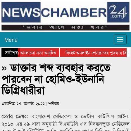
Menu
সর্বশেষ
থান দিবসের আলোচনা সভা অনুষ্ঠিত
সিলেট অনলাইন প্রেসক্লাবের পুরস্কার বিতরণ
আলোচনা সভা ও সম্মাননা প্রদান
কানাইঘাটের কিশোর আহাদের খুনি সায়েমের আ
» ডাক্তার শব্দ ব্যবহার করতে
পারবেন না হোমিও-ইউনানি
ডিগ্রিধারীরা
প্রকাশিত: ১৪. আগস্ট. ২০২১ | শনিবার
বাংলাদেশ মেডিকেল ও ডেন্টাল কাউন্সিল আইন,
চেম্বার ডেস্ক::
২০১০ এর ২৯ ধারা অনুযায়ী বিএমডিসি এর নিবন্ধনভুক্ত মেডিকেল
বা ডেন্টাল ইনস্টিটিউট কর্তৃক এমবিবিএস অথবা বিডিএস ডিগ্রিধারী