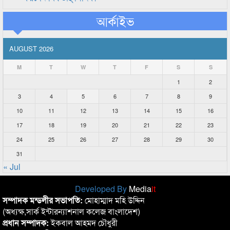
আর্কাইভ
AUGUST 2026
M
T
W
T
F
S
S
1
2
3
4
5
6
7
8
9
10
11
12
13
14
15
16
17
18
19
20
21
22
23
24
25
26
27
28
29
30
31
« Jul
Developed By
Media
it
সম্পাদক মন্ডলীর সভাপতি:
মোহাম্মাদ মহি উদ্দিন
(অধ্যক্ষ,সার্ক ইন্টারন্যাশনাল কলেজ বাংলাদেশ)
প্রধান সম্পাদক:
ইকবাল আহমদ চৌধুরী