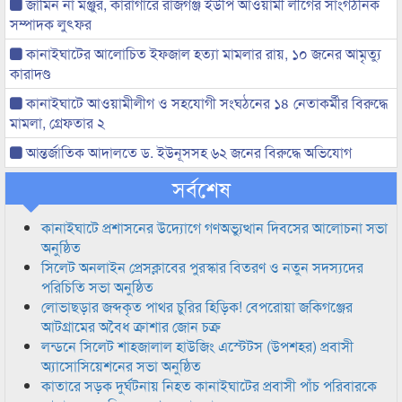
জামিন না মঞ্জুর, কারাগারে রাজগঞ্জ ইউপি আওয়ামী লীগের সাংগঠনিক
সম্পাদক লুৎফর
কানাইঘাটের আলোচিত ইফজাল হত্যা মামলার রায়, ১০ জনের আমৃত্যু
কারাদণ্ড
কানাইঘাটে আওয়ামীলীগ ও সহযোগী সংঘঠনের ১৪ নেতাকর্মীর বিরুদ্ধে
মামলা, গ্রেফতার ২
আন্তর্জাতিক আদালতে ড. ইউনূসসহ ৬২ জনের বিরুদ্ধে অভিযোগ
সর্বশেষ
কানাইঘাটে প্রশাসনের উদ্যোগে গণঅভ্যুত্থান দিবসের আলোচনা সভা
অনুষ্ঠিত
সিলেট অনলাইন প্রেসক্লাবের পুরস্কার বিতরণ ও নতুন সদস্যদের
পরিচিতি সভা অনুষ্ঠিত
লোভাছড়ার জব্দকৃত পাথর চুরির হিড়িক! বেপরোয়া জকিগঞ্জের
আটগ্রামের অবৈধ ক্রাশার জোন চক্র
লন্ডনে সিলেট শাহজালাল হাউজিং এস্টেটস (উপশহর) প্রবাসী
অ্যাসোসিয়েশনের সভা অনুষ্ঠিত
কাতারে সড়ক দুর্ঘটনায় নিহত কানাইঘাটের প্রবাসী পাঁচ পরিবারকে