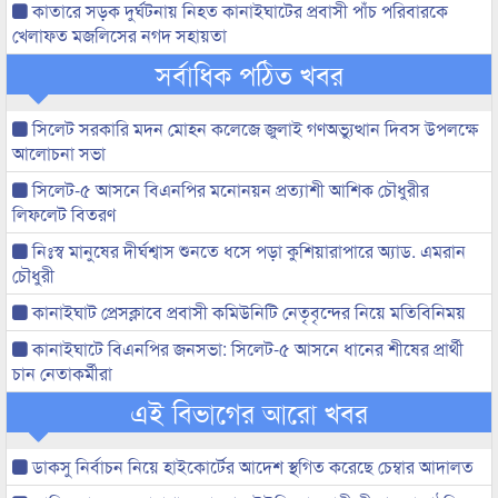
কাতারে সড়ক দুর্ঘটনায় নিহত কানাইঘাটের প্রবাসী পাঁচ পরিবারকে
খেলাফত মজলিসের নগদ সহায়তা
সর্বাধিক পঠিত খবর
সিলেট সরকারি মদন মোহন কলেজে জুলাই গণঅভ্যুত্থান দিবস উপলক্ষে
আলোচনা সভা
সিলেট-৫ আসনে বিএনপির মনোনয়ন প্রত্যাশী আশিক চৌধুরীর
লিফলেট বিতরণ
নিঃস্ব মানুষের দীর্ঘশ্বাস শুনতে ধসে পড়া কুশিয়ারাপারে অ্যাড. এমরান
চৌধুরী
কানাইঘাট প্রেসক্লাবে প্রবাসী কমিউনিটি নেতৃবৃন্দের নিয়ে মতিবিনিময়
কানাইঘাটে বিএনপির জনসভা: সিলেট-৫ আসনে ধানের শীষের প্রার্থী
চান নেতাকর্মীরা
এই বিভাগের আরো খবর
ডাকসু নির্বাচন নিয়ে হাইকোর্টের আদেশ স্থগিত করেছে চেম্বার আদালত