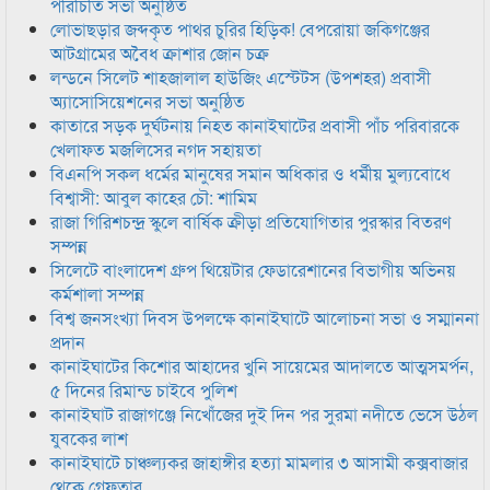
পরিচিতি সভা অনুষ্ঠিত
লোভাছড়ার জব্দকৃত পাথর চুরির হিড়িক! বেপরোয়া জকিগঞ্জের
আটগ্রামের অবৈধ ক্রাশার জোন চক্র
লন্ডনে সিলেট শাহজালাল হাউজিং এস্টেটস (উপশহর) প্রবাসী
অ্যাসোসিয়েশনের সভা অনুষ্ঠিত
কাতারে সড়ক দুর্ঘটনায় নিহত কানাইঘাটের প্রবাসী পাঁচ পরিবারকে
খেলাফত মজলিসের নগদ সহায়তা
বিএনপি সকল ধর্মের মানুষের সমান অধিকার ও ধর্মীয় মুল্যবোধে
বিশ্বাসী: আবুল কাহের চৌ: শামিম
রাজা গিরিশচন্দ্র স্কুলে বার্ষিক ক্রীড়া প্রতিযোগিতার পুরস্কার বিতরণ
সম্পন্ন
সিলেটে বাংলাদেশ গ্রুপ থিয়েটার ফেডারেশানের বিভাগীয় অভিনয়
কর্মশালা সম্পন্ন
বিশ্ব জনসংখ্যা দিবস উপলক্ষে কানাইঘাটে আলোচনা সভা ও সম্মাননা
প্রদান
কানাইঘাটের কিশোর আহাদের খুনি সায়েমের আদালতে আত্মসমর্পন,
৫ দিনের রিমান্ড চাইবে পুলিশ
কানাইঘাট রাজাগঞ্জে নিখোঁজের দুই দিন পর সুরমা নদীতে ভেসে উঠল
যুবকের লাশ
কানাইঘাটে চাঞ্চল্যকর জাহাঙ্গীর হত্যা মামলার ৩ আসামী কক্সবাজার
থেকে গ্রেফতার