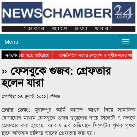
Menu
সর্বশেষ
নিয়ে যাওয়া হচ্ছে আটগ্রামে
রাজনৈতিক দলের নেতৃবৃন্দ ও সুধীজনদের সাথে
রতিযোগিতার পুরস্কার বিতরণ সম্পন্ন
সিলেটে বাংলাদেশ গ্রুপ থিয়েটার ফেডারেশানের 
» ফেসবুকে গুজব: গ্রেফতার
হলেন যারা
প্রকাশিত: ২৫. জুলাই. ২০২১ | রবিবার
মুরাদপুর আর্মি ক্যাম্পে আগুন নিয়ে সামাজিক
চেম্বার ডেস্ক::
যোগাযোগ মাধ্যম ফেসবুকে গুজব ছড়ানোর দায়ে সিলেটে ৭ জনকে
গ্রেফতার করা হয়েছে। র‍্যাব-৯ এর অভিযানে সিলেটের পৃথক পৃথক
স্থানে অভিযান চালিয়ে তাদের গ্রেফতার করা হয়।