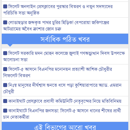
সিলেট অনলাইন প্রেসক্লাবের পুরস্কার বিতরণ ও নতুন সদস্যদের
পরিচিতি সভা অনুষ্ঠিত
লোভাছড়ার জব্দকৃত পাথর চুরির হিড়িক! বেপরোয়া জকিগঞ্জের
আটগ্রামের অবৈধ ক্রাশার জোন চক্র
সর্বাধিক পঠিত খবর
সিলেট সরকারি মদন মোহন কলেজে জুলাই গণঅভ্যুত্থান দিবস উপলক্ষে
আলোচনা সভা
সিলেট-৫ আসনে বিএনপির মনোনয়ন প্রত্যাশী আশিক চৌধুরীর
লিফলেট বিতরণ
নিঃস্ব মানুষের দীর্ঘশ্বাস শুনতে ধসে পড়া কুশিয়ারাপারে অ্যাড. এমরান
চৌধুরী
কানাইঘাট প্রেসক্লাবে প্রবাসী কমিউনিটি নেতৃবৃন্দের নিয়ে মতিবিনিময়
কানাইঘাটে বিএনপির জনসভা: সিলেট-৫ আসনে ধানের শীষের প্রার্থী
চান নেতাকর্মীরা
এই বিভাগের আরো খবর