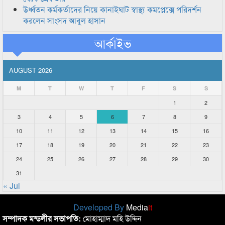
উর্ধ্বতন কর্মকর্তাদের নিয়ে কানাইঘাট স্বাস্থ্য কমপ্লেক্সে পরিদর্শন
করলেন সাংসদ আবুল হাসান
আর্কাইভ
AUGUST 2026
M
T
W
T
F
S
S
1
2
3
4
5
6
7
8
9
10
11
12
13
14
15
16
17
18
19
20
21
22
23
24
25
26
27
28
29
30
31
« Jul
Developed By
Media
it
সম্পাদক মন্ডলীর সভাপতি:
মোহাম্মাদ মহি উদ্দিন