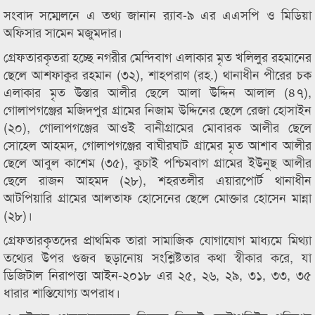
সংবাদ সম্মেলনে এ তথ্য জানান র‌্যাব-৯ এর এএসপি ও মিডিয়া
অফিসার সামেন মজুমদার।
গ্রেফতারকৃতরা হচ্ছে নগরীর মেন্দিবাগ এলাকার মৃত খলিলুর রহমানের
ছেলে আশফাকুর রহমান (৩২), শাহপরাণ (রহ.) থানাধীন পীরের চক
এলাকার মৃত উস্তার আলীর ছেলে আলা উদ্দিন আলাল (৪৭),
গোলাপগঞ্জের মজিদপুর গ্রামের নিজাম উদ্দিনের ছেলে রেজা হোসাইন
(২০), গোলাপগঞ্জের আওই বানীগ্রামের মোবারক আলীর ছেলে
সোহেল আহমদ, গোলাপগঞ্জের বাঘীরঘাট গ্রামের মৃত আশাব আলীর
ছেলে আবুল কাশেম (৩৫), কুচাই পশ্চিমবাগ গ্রামের ইউনুছ আলীর
ছেলে রাজন আহমদ (২৮), শহরতলীর এয়ারপোর্ট থানাধীন
আটপিয়ারি গ্রামের আলতাফ হোসেনের ছেলে মোক্তার হোসেন মান্না
(২৮)।
গ্রেফতারকৃতদের প্রাথমিক তারা সামাজিক যোগাযোগ মাধ্যমে মিথ্যা
তথ্যের উপর গুজব ছড়ানোয় সংশ্লিষ্টতার কথা স্বীকার করে, যা
ডিজিটাল নিরাপত্তা আইন-২০১৮ এর ২৫, ২৬, ২৯, ৩১, ৩৩, ৩৫
ধারার শাস্তিযোগ্য অপরাধ।