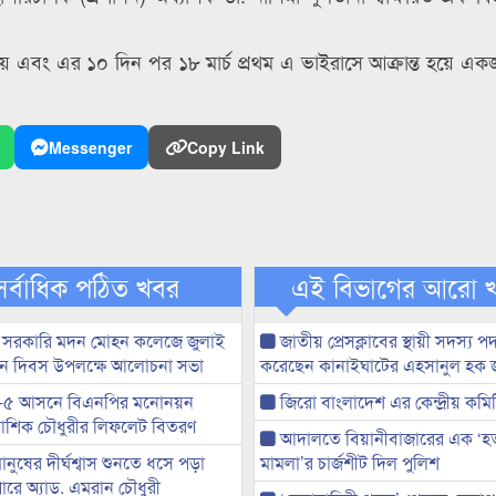
য় এবং এর ১০ দিন পর ১৮ মার্চ প্রথম এ ভাইরাসে আক্রান্ত হয়ে একজন
Messenger
Copy Link
সর্বাধিক পঠিত খবর
এই বিভাগের আরো 
 সরকারি মদন মোহন কলেজে জুলাই
জাতীয় প্রেসক্লাবের স্থায়ী সদস্য প
্থান দিবস উপলক্ষে আলোচনা সভা
করেছেন কানাইঘাটের এহসানুল হক 
-৫ আসনে বিএনপির মনোনয়ন
জিরো বাংলাদেশ এর কেন্দ্রীয় কমি
ী আশিক চৌধুরীর লিফলেট বিতরণ
আদালতে বিয়ানীবাজারের এক ‘হত্য
মানুষের দীর্ঘশ্বাস শুনতে ধসে পড়া
মামলা’র চার্জশীট দিল পুলিশ
ারে অ্যাড. এমরান চৌধুরী