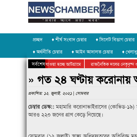
প্রচ্ছদ
♦ শীর্ষ সংবাদ চেম্বার
♦ সিলেট বিভাগ চেম্বার
♦ অর্থনীতি চেম্বার
♦ আইন আদালত চেম্বার
♦ খেলাধু
সর্বশেষ
 পাথর চুরি করে নিয়ে যাওয়া হচ্ছে আটগ্রামে
রাজনৈতিক দলের নেতৃবৃন্দ ও
ে বার্ষিক ক্রীড়া প্রতিযোগিতার পুরস্কার বিতরণ সম্পন্ন
সিলেটে বাংলাদেশ গ্রুপ থিয়
» গত ২৪ ঘণ্টায় করোনায় 
প্রকাশিত: ১২. জুলাই. ২০২১ | সোমবার
মহামারি করোনাভাইরাসের (কোভিড-১৯) সংক
চেম্বার ডেস্ক::
আরও ২২০ জনের প্রাণ কেড়ে নিয়েছে।
সোমবার (১২ জুলাই) স্বাস্থ্য অধিদফতরের অতিরিক্ত মহা