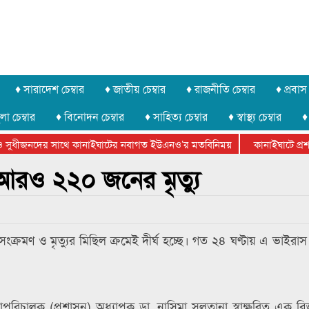
♦ সারাদেশ চেম্বার
♦ জাতীয় চেম্বার
♦ রাজনীতি চেম্বার
♦ প্রবাস 
লা চেম্বার
♦ বিনোদন চেম্বার
♦ সাহিত্য চেম্বার
♦ স্বাস্থ্য চেম্বার
♦
 সুধীজনদের সাথে কানাইঘাটের নবাগত ইউএনও’র মতবিনিময়
কানাইঘাটে প্রশাস
েটার ফেডারেশানের বিভাগীয় অভিনয় কর্মশালা সম্পন্ন
আরও ২২০ জনের মৃত্যু
্রমণ ও মৃত্যুর মিছিল ক্রমেই দীর্ঘ হচ্ছে। গত ২৪ ঘণ্টায় এ ভাইরাস
পরিচালক (প্রশাসন) অধ্যাপক ডা. নাসিমা সুলতানা স্বাক্ষরিত এক বিজ্