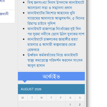
রধান
বিশ্ব জনসংখ্যা দিবস উপলক্ষে কানাইঘাটে
আলোচনা সভা ও সম্মাননা প্রদান
কানাইঘাটের কিশোর আহাদের খুনি
াজধানী
সায়েমের আদালতে আত্মসমর্পন, ৫ দিনের
রিমান্ড চাইবে পুলিশ
কানাইঘাট রাজাগঞ্জে নিখোঁজের দুই দিন
পর সুরমা নদীতে ভেসে উঠল যুবকের লাশ
কানাইঘাটে চাঞ্চল্যকর জাহাঙ্গীর হত্যা
মামলার ৩ আসামী কক্সবাজার থেকে
গ্রেফতার
উর্ধ্বতন কর্মকর্তাদের নিয়ে কানাইঘাট
স্বাস্থ্য কমপ্লেক্সে পরিদর্শন করলেন সাংসদ
আবুল হাসান
আর্কাইভ
AUGUST 2026
M
T
W
T
F
S
S
1
2