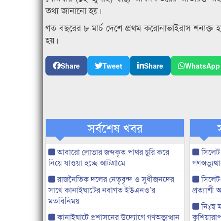
তথ্য জানানো হয়।
গত বছরের ৮ মার্চ দেশে প্রথম করোনাভাইরাস শনাক্ত হ
হয়।
Share
Tweet
Share
WhatsApp
সর্বশেষ খবর
আবারো লোভার জব্দকৃত পাথর চুরি করে
সিলেট
নিয়ে যাওয়া হচ্ছে আটগ্রামে
গণঅভ্যুত
রাজনৈতিক দলের নেতৃবৃন্দ ও সুধীজনদের
সিলেট
সাথে কানাইঘাটের নবাগত ইউএনও’র
প্রত্যাশ
মতবিনিময়
নিঃস্ব 
কানাইঘাটে প্রশাসনের উদ্যোগে গণঅভ্যুত্থান
কুশিয়ারাপ