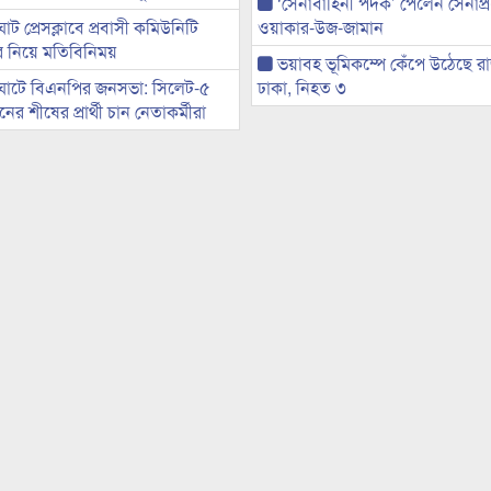
‘সেনাবাহিনী পদক’ পেলেন সেনাপ্
ট প্রেসক্লাবে প্রবাসী কমিউনিটি
ওয়াকার-উজ-জামান
ের নিয়ে মতিবিনিময়
ভয়াবহ ভূমিকম্পে কেঁপে উঠেছে র
ঘাটে বিএনপির জনসভা: সিলেট-৫
ঢাকা, নিহত ৩
র শীষের প্রার্থী চান নেতাকর্মীরা