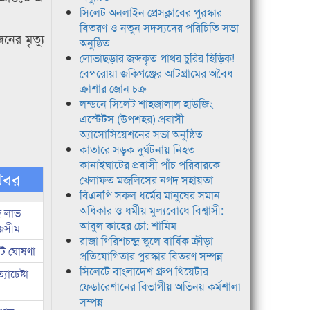
সিলেট অনলাইন প্রেসক্লাবের পুরস্কার
বিতরণ ও নতুন সদস্যদের পরিচিতি সভা
ের মৃত্যু
অনুষ্ঠিত
লোভাছড়ার জব্দকৃত পাথর চুরির হিড়িক!
বেপরোয়া জকিগঞ্জের আটগ্রামের অবৈধ
ক্রাশার জোন চক্র
লন্ডনে সিলেট শাহজালাল হাউজিং
এস্টেটস (উপশহর) প্রবাসী
অ্যাসোসিয়েশনের সভা অনুষ্ঠিত
কাতারে সড়ক দুর্ঘটনায় নিহত
কানাইঘাটের প্রবাসী পাঁচ পরিবারকে
খবর
খেলাফত মজলিসের নগদ সহায়তা
বিএনপি সকল ধর্মের মানুষের সমান
অধিকার ও ধর্মীয় মুল্যবোধে বিশ্বাসী:
দ লাভ
আবুল কাহের চৌ: শামিম
জসীম
রাজা গিরিশচন্দ্র স্কুলে বার্ষিক ক্রীড়া
টি ঘোষণা
প্রতিযোগিতার পুরস্কার বিতরণ সম্পন্ন
সিলেটে বাংলাদেশ গ্রুপ থিয়েটার
াচেষ্টা
ফেডারেশানের বিভাগীয় অভিনয় কর্মশালা
সম্পন্ন