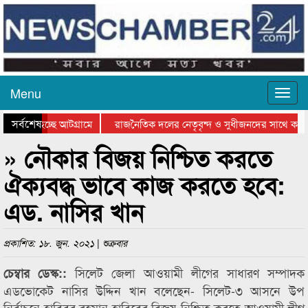
Menu
সর্বশেষ
যাওয়া হচ্ছে আটগ্রামে
রাজনৈতিক দলের নেতৃবৃন্দ ও সুধীজনদের সাথে কান
িতার পুরস্কার বিতরণ সম্পন্ন
সিলেটে বাংলাদেশ গ্রুপ থিয়েটার ফেডারেশানের বিভাগী
» নৌকার বিজয় নিশ্চিত করতে
ঐক্যবদ্ধ ভাবে কাজ করতে হবে:
এড. নাসির খান
প্রকাশিত: ১৮. জুন. ২০২১ | শুক্রবার
সিলেট জেলা আওয়ামী লীগের সাধারণ সম্পাদক
চেম্বার ডেস্ক::
এডভোকেট নাসির উদ্দিন খান বলেছেন- সিলেট-৩ আসনে উপ
নির্বাচনে হাবিবুর রহমান হাবিবের বিজয় নিশ্চিত করতে আওয়ামী লীগ