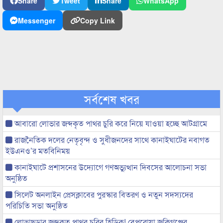
Share
Tweet
Share
WhatsApp
Messenger
Copy Link
সর্বশেষ খবর
আবারো লোভার জব্দকৃত পাথর চুরি করে নিয়ে যাওয়া হচ্ছে আটগ্রামে
রাজনৈতিক দলের নেতৃবৃন্দ ও সুধীজনদের সাথে কানাইঘাটের নবাগত
ইউএনও’র মতবিনিময়
কানাইঘাটে প্রশাসনের উদ্যোগে গণঅভ্যুত্থান দিবসের আলোচনা সভা
অনুষ্ঠিত
সিলেট অনলাইন প্রেসক্লাবের পুরস্কার বিতরণ ও নতুন সদস্যদের
পরিচিতি সভা অনুষ্ঠিত
লোভাছড়ার জব্দকৃত পাথর চুরির হিড়িক! বেপরোয়া জকিগঞ্জের