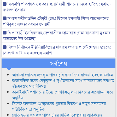
বিএনপি প্রতিশ্রুতি ভঙ্গ করে ফ্যাসিবাদী শাসনের দিকে হাটঁছে : মুহাম্মদ
ফখরুল ইসলাম
অধ্যক্ষ ফরীদ উদ্দিন চৌধুরী (রহ.) ছিলেন ইসলামী শিক্ষা আন্দোলনের
পথিকৃৎ : লুৎফুর রহমান হুমায়দী
ঝিংগাবাড়ী ইউনিয়নসহ দেশবাসীকে জামায়াত নেতা মাওলানা মুখতার
আহমদের ঈদ শুভেচ্ছা
বিগত নির্বাচনে ইঞ্জিনিয়ারিংয়ের মাধ্যমে গণরায় পাল্টে দেওয়া হয়েছে:
সিলেটে এ.টি.এম আজহার এমপি
সর্বশেষ
আবারো লোভার জব্দকৃত পাথর চুরি করে নিয়ে যাওয়া হচ্ছে আটগ্রামে
রাজনৈতিক দলের নেতৃবৃন্দ ও সুধীজনদের সাথে কানাইঘাটের নবাগত
ইউএনও’র মতবিনিময়
কানাইঘাটে প্রশাসনের উদ্যোগে গণঅভ্যুত্থান দিবসের আলোচনা সভা
অনুষ্ঠিত
সিলেট অনলাইন প্রেসক্লাবের পুরস্কার বিতরণ ও নতুন সদস্যদের
পরিচিতি সভা অনুষ্ঠিত
লোভাছড়ার জব্দকৃত পাথর চুরির হিড়িক! বেপরোয়া জকিগঞ্জের