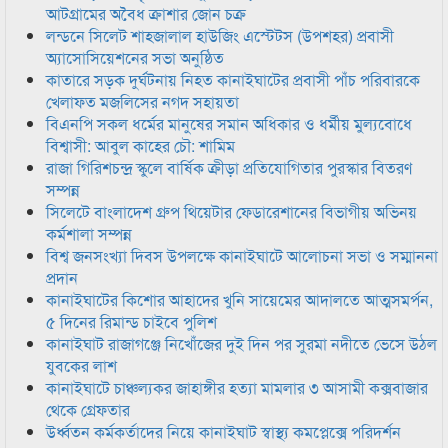
আটগ্রামের অবৈধ ক্রাশার জোন চক্র
লন্ডনে সিলেট শাহজালাল হাউজিং এস্টেটস (উপশহর) প্রবাসী
অ্যাসোসিয়েশনের সভা অনুষ্ঠিত
কাতারে সড়ক দুর্ঘটনায় নিহত কানাইঘাটের প্রবাসী পাঁচ পরিবারকে
খেলাফত মজলিসের নগদ সহায়তা
বিএনপি সকল ধর্মের মানুষের সমান অধিকার ও ধর্মীয় মুল্যবোধে
বিশ্বাসী: আবুল কাহের চৌ: শামিম
রাজা গিরিশচন্দ্র স্কুলে বার্ষিক ক্রীড়া প্রতিযোগিতার পুরস্কার বিতরণ
সম্পন্ন
সিলেটে বাংলাদেশ গ্রুপ থিয়েটার ফেডারেশানের বিভাগীয় অভিনয়
কর্মশালা সম্পন্ন
বিশ্ব জনসংখ্যা দিবস উপলক্ষে কানাইঘাটে আলোচনা সভা ও সম্মাননা
প্রদান
কানাইঘাটের কিশোর আহাদের খুনি সায়েমের আদালতে আত্মসমর্পন,
৫ দিনের রিমান্ড চাইবে পুলিশ
কানাইঘাট রাজাগঞ্জে নিখোঁজের দুই দিন পর সুরমা নদীতে ভেসে উঠল
যুবকের লাশ
কানাইঘাটে চাঞ্চল্যকর জাহাঙ্গীর হত্যা মামলার ৩ আসামী কক্সবাজার
থেকে গ্রেফতার
উর্ধ্বতন কর্মকর্তাদের নিয়ে কানাইঘাট স্বাস্থ্য কমপ্লেক্সে পরিদর্শন