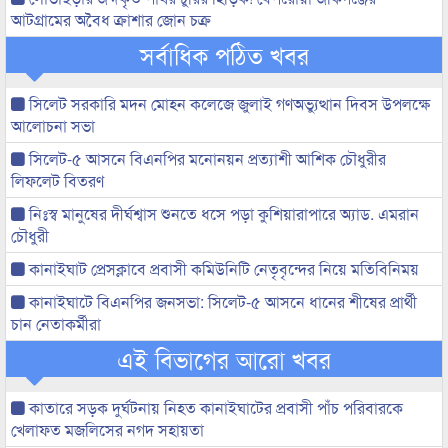
আটগ্রামের অবৈধ ক্রাশার জোন চক্র
সর্বাধিক পঠিত খবর
সিলেট সরকারি মদন মোহন কলেজে জুলাই গণঅভ্যুত্থান দিবস উপলক্ষে
আলোচনা সভা
সিলেট-৫ আসনে বিএনপির মনোনয়ন প্রত্যাশী আশিক চৌধুরীর
লিফলেট বিতরণ
নিঃস্ব মানুষের দীর্ঘশ্বাস শুনতে ধসে পড়া কুশিয়ারাপারে অ্যাড. এমরান
চৌধুরী
কানাইঘাট প্রেসক্লাবে প্রবাসী কমিউনিটি নেতৃবৃন্দের নিয়ে মতিবিনিময়
কানাইঘাটে বিএনপির জনসভা: সিলেট-৫ আসনে ধানের শীষের প্রার্থী
চান নেতাকর্মীরা
এই বিভাগের আরো খবর
কাতারে সড়ক দুর্ঘটনায় নিহত কানাইঘাটের প্রবাসী পাঁচ পরিবারকে
খেলাফত মজলিসের নগদ সহায়তা