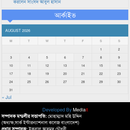
করলেন সাংসদ আবুল হাসান
আর্কাইভ
AUGUST 2026
M
T
W
T
F
S
S
1
2
3
4
5
6
7
8
9
10
11
12
13
14
15
16
17
18
19
20
21
22
23
24
25
26
27
28
29
30
31
« Jul
Developed By
Media
it
সম্পাদক মন্ডলীর সভাপতি:
মোহাম্মাদ মহি উদ্দিন
(অধ্যক্ষ,সার্ক ইন্টারন্যাশনাল কলেজ বাংলাদেশ)
প্রধান সম্পাদক:
ইকবাল আহমদ চৌধুরী