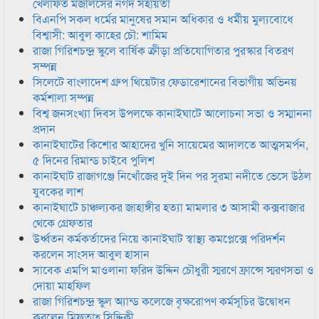
খেলাফত মজলিসের নগদ সহায়তা
বিএনপি সকল ধর্মের মানুষের সমান অধিকার ও ধর্মীয় মুল্যবোধে
বিশ্বাসী: আবুল কাহের চৌ: শামিম
রাজা গিরিশচন্দ্র স্কুলে বার্ষিক ক্রীড়া প্রতিযোগিতার পুরস্কার বিতরণ
সম্পন্ন
সিলেটে বাংলাদেশ গ্রুপ থিয়েটার ফেডারেশানের বিভাগীয় অভিনয়
কর্মশালা সম্পন্ন
বিশ্ব জনসংখ্যা দিবস উপলক্ষে কানাইঘাটে আলোচনা সভা ও সম্মাননা
প্রদান
কানাইঘাটের কিশোর আহাদের খুনি সায়েমের আদালতে আত্মসমর্পন,
৫ দিনের রিমান্ড চাইবে পুলিশ
কানাইঘাট রাজাগঞ্জে নিখোঁজের দুই দিন পর সুরমা নদীতে ভেসে উঠল
যুবকের লাশ
কানাইঘাটে চাঞ্চল্যকর জাহাঙ্গীর হত্যা মামলার ৩ আসামী কক্সবাজার
থেকে গ্রেফতার
উর্ধ্বতন কর্মকর্তাদের নিয়ে কানাইঘাট স্বাস্থ্য কমপ্লেক্সে পরিদর্শন
করলেন সাংসদ আবুল হাসান
সাবেক এমপি মাওলানা ফরিদ উদ্দিন চৌধুরী স্মরণে ফ্রান্সে স্মরণসভা ও
দোয়া মাহফিল
রাজা গিরিশচন্দ্র স্কুল অ্যান্ড কলেজে বৃক্ষরোপণ কর্মসূচির উদ্বোধন
করলেন মিফতাহ্ সিদ্দিকী