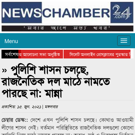
Menu
সর্বশেষ
্থান দিবসের আলোচনা সভা অনুষ্ঠিত
সিলেট অনলাইন প্রেসক্লাবের পুরস্কার বিতর
 আলোচনা সভা ও সম্মাননা প্রদান
কানাইঘাটের কিশোর আহাদের খুনি সায়েমের আ
» পুলিশি শাসন চলছে,
রাজনৈতিক দল মাঠে নামতে
পারছে না: মান্না
প্রকাশিত: ১৫. জুন. ২০২১ | মঙ্গলবার
দেশে এখন পুলিশি শাসন চলছে। কোথাও আওয়ামী
চেম্বার ডেস্ক::
লীগের শাসন নেই। বর্তমান পরিস্থিতিতে রাজনৈতিক দলগুলো কোনো
কর্মসূচি নিয়ে মাঠে নামতে পারছে না। অবাধ, সুষ্ঠু ও নিরপেক্ষ নির্বাচন