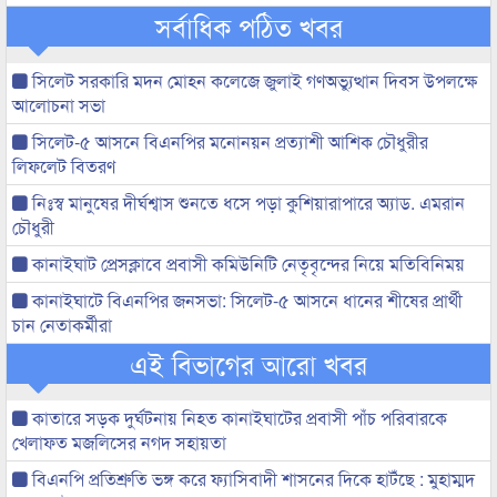
সর্বাধিক পঠিত খবর
সিলেট সরকারি মদন মোহন কলেজে জুলাই গণঅভ্যুত্থান দিবস উপলক্ষে
আলোচনা সভা
সিলেট-৫ আসনে বিএনপির মনোনয়ন প্রত্যাশী আশিক চৌধুরীর
লিফলেট বিতরণ
নিঃস্ব মানুষের দীর্ঘশ্বাস শুনতে ধসে পড়া কুশিয়ারাপারে অ্যাড. এমরান
চৌধুরী
কানাইঘাট প্রেসক্লাবে প্রবাসী কমিউনিটি নেতৃবৃন্দের নিয়ে মতিবিনিময়
কানাইঘাটে বিএনপির জনসভা: সিলেট-৫ আসনে ধানের শীষের প্রার্থী
চান নেতাকর্মীরা
এই বিভাগের আরো খবর
কাতারে সড়ক দুর্ঘটনায় নিহত কানাইঘাটের প্রবাসী পাঁচ পরিবারকে
খেলাফত মজলিসের নগদ সহায়তা
বিএনপি প্রতিশ্রুতি ভঙ্গ করে ফ্যাসিবাদী শাসনের দিকে হাটঁছে : মুহাম্মদ