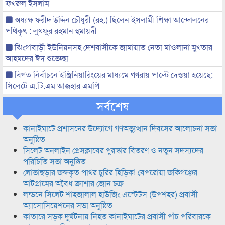
ফখরুল ইসলাম
অধ্যক্ষ ফরীদ উদ্দিন চৌধুরী (রহ.) ছিলেন ইসলামী শিক্ষা আন্দোলনের
পথিকৃৎ : লুৎফুর রহমান হুমায়দী
ঝিংগাবাড়ী ইউনিয়নসহ দেশবাসীকে জামায়াত নেতা মাওলানা মুখতার
আহমদের ঈদ শুভেচ্ছা
বিগত নির্বাচনে ইঞ্জিনিয়ারিংয়ের মাধ্যমে গণরায় পাল্টে দেওয়া হয়েছে:
সিলেটে এ.টি.এম আজহার এমপি
সর্বশেষ
কানাইঘাটে প্রশাসনের উদ্যোগে গণঅভ্যুত্থান দিবসের আলোচনা সভা
অনুষ্ঠিত
সিলেট অনলাইন প্রেসক্লাবের পুরস্কার বিতরণ ও নতুন সদস্যদের
পরিচিতি সভা অনুষ্ঠিত
লোভাছড়ার জব্দকৃত পাথর চুরির হিড়িক! বেপরোয়া জকিগঞ্জের
আটগ্রামের অবৈধ ক্রাশার জোন চক্র
লন্ডনে সিলেট শাহজালাল হাউজিং এস্টেটস (উপশহর) প্রবাসী
অ্যাসোসিয়েশনের সভা অনুষ্ঠিত
কাতারে সড়ক দুর্ঘটনায় নিহত কানাইঘাটের প্রবাসী পাঁচ পরিবারকে