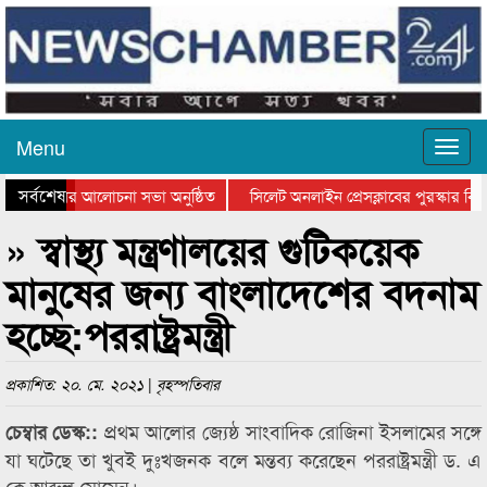
Menu
সর্বশেষ
্থান দিবসের আলোচনা সভা অনুষ্ঠিত
সিলেট অনলাইন প্রেসক্লাবের পুরস্কার বিত
ে আলোচনা সভা ও সম্মাননা প্রদান
কানাইঘাটের কিশোর আহাদের খুনি সায়েমের 
» স্বাস্থ্য মন্ত্রণালয়ের গুটিকয়েক
মানুষের জন্য বাংলাদেশের বদনাম
হচ্ছে:পররাষ্ট্রমন্ত্রী
প্রকাশিত: ২০. মে. ২০২১ | বৃহস্পতিবার
প্রথম আলোর জ্যেষ্ঠ সাংবাদিক রোজিনা ইসলামের সঙ্গে
চেম্বার ডেস্ক::
যা ঘটেছে তা খুবই দুঃখজনক বলে মন্তব্য করেছেন পররাষ্ট্রমন্ত্রী ড. এ
কে আব্দুল মোমেন।