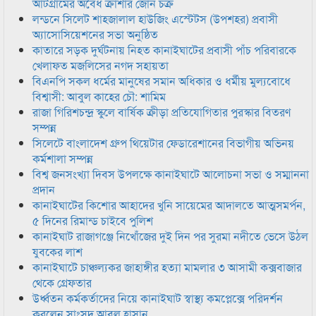
আটগ্রামের অবৈধ ক্রাশার জোন চক্র
লন্ডনে সিলেট শাহজালাল হাউজিং এস্টেটস (উপশহর) প্রবাসী
অ্যাসোসিয়েশনের সভা অনুষ্ঠিত
কাতারে সড়ক দুর্ঘটনায় নিহত কানাইঘাটের প্রবাসী পাঁচ পরিবারকে
খেলাফত মজলিসের নগদ সহায়তা
বিএনপি সকল ধর্মের মানুষের সমান অধিকার ও ধর্মীয় মুল্যবোধে
বিশ্বাসী: আবুল কাহের চৌ: শামিম
রাজা গিরিশচন্দ্র স্কুলে বার্ষিক ক্রীড়া প্রতিযোগিতার পুরস্কার বিতরণ
সম্পন্ন
সিলেটে বাংলাদেশ গ্রুপ থিয়েটার ফেডারেশানের বিভাগীয় অভিনয়
কর্মশালা সম্পন্ন
বিশ্ব জনসংখ্যা দিবস উপলক্ষে কানাইঘাটে আলোচনা সভা ও সম্মাননা
প্রদান
কানাইঘাটের কিশোর আহাদের খুনি সায়েমের আদালতে আত্মসমর্পন,
৫ দিনের রিমান্ড চাইবে পুলিশ
কানাইঘাট রাজাগঞ্জে নিখোঁজের দুই দিন পর সুরমা নদীতে ভেসে উঠল
যুবকের লাশ
কানাইঘাটে চাঞ্চল্যকর জাহাঙ্গীর হত্যা মামলার ৩ আসামী কক্সবাজার
থেকে গ্রেফতার
উর্ধ্বতন কর্মকর্তাদের নিয়ে কানাইঘাট স্বাস্থ্য কমপ্লেক্সে পরিদর্শন
করলেন সাংসদ আবুল হাসান