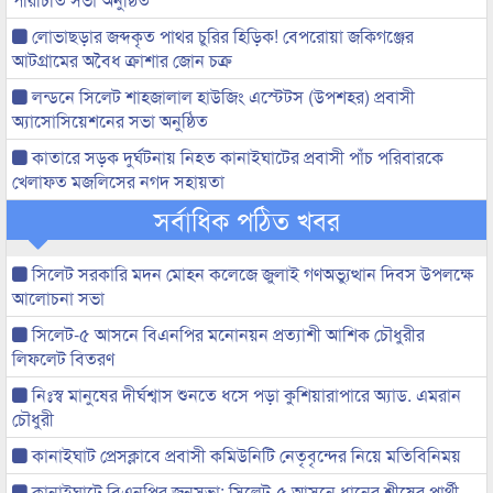
লোভাছড়ার জব্দকৃত পাথর চুরির হিড়িক! বেপরোয়া জকিগঞ্জের
আটগ্রামের অবৈধ ক্রাশার জোন চক্র
লন্ডনে সিলেট শাহজালাল হাউজিং এস্টেটস (উপশহর) প্রবাসী
অ্যাসোসিয়েশনের সভা অনুষ্ঠিত
কাতারে সড়ক দুর্ঘটনায় নিহত কানাইঘাটের প্রবাসী পাঁচ পরিবারকে
খেলাফত মজলিসের নগদ সহায়তা
সর্বাধিক পঠিত খবর
সিলেট সরকারি মদন মোহন কলেজে জুলাই গণঅভ্যুত্থান দিবস উপলক্ষে
আলোচনা সভা
সিলেট-৫ আসনে বিএনপির মনোনয়ন প্রত্যাশী আশিক চৌধুরীর
লিফলেট বিতরণ
নিঃস্ব মানুষের দীর্ঘশ্বাস শুনতে ধসে পড়া কুশিয়ারাপারে অ্যাড. এমরান
চৌধুরী
কানাইঘাট প্রেসক্লাবে প্রবাসী কমিউনিটি নেতৃবৃন্দের নিয়ে মতিবিনিময়
কানাইঘাটে বিএনপির জনসভা: সিলেট-৫ আসনে ধানের শীষের প্রার্থী