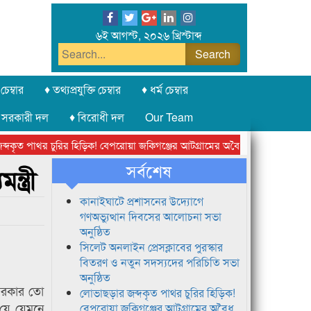
৬ই আগস্ট, ২০২৬ খ্রিস্টাব্দ
চেম্বার
♦ তথ্যপ্রযুক্তি চেম্বার
♦ ধর্ম চেম্বার
 সরকারী দল
♦ বিরোধী দল
Our Team
ৃত পাথর চুরির হিড়িক! বেপরোয়া জকিগঞ্জের আটগ্রামের অবৈধ ক্রাশার জোন চক্র
সর্বশেষ
্ত্রী
কানাইঘাটে প্রশাসনের উদ্যোগে
গণঅভ্যুত্থান দিবসের আলোচনা সভা
অনুষ্ঠিত
সিলেট অনলাইন প্রেসক্লাবের পুরস্কার
বিতরণ ও নতুন সদস্যদের পরিচিতি সভা
অনুষ্ঠিত
 সরকার তো
লোভাছড়ার জব্দকৃত পাথর চুরির হিড়িক!
ল যে যেমনে
বেপরোয়া জকিগঞ্জের আটগ্রামের অবৈধ