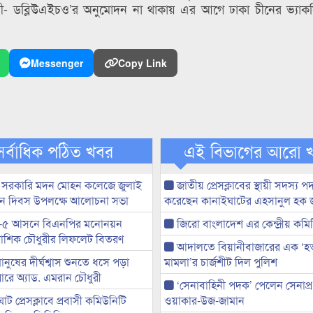
য়ী- ডব্লিউএইচও’র অনুমোদন না থাকায় এর আগে ঢাকা চীনের ভ্যাকস
Messenger
Copy Link
সর্বাধিক পঠিত খবর
এই বিভাগের আরো 
 সরকারি মদন মোহন কলেজে জুলাই
জাতীয় প্রেসক্লাবের স্থায়ী সদস্য প
্থান দিবস উপলক্ষে আলোচনা সভা
করেছেন কানাইঘাটের এহসানুল হক 
-৫ আসনে বিএনপির মনোনয়ন
জিরো বাংলাদেশ এর কেন্দ্রীয় কমি
ী আশিক চৌধুরীর লিফলেট বিতরণ
আদালতে বিয়ানীবাজারের এক ‘হত্য
মানুষের দীর্ঘশ্বাস শুনতে ধসে পড়া
মামলা’র চার্জশীট দিল পুলিশ
ারে অ্যাড. এমরান চৌধুরী
‘সেনাবাহিনী পদক’ পেলেন সেনাপ্
ট প্রেসক্লাবে প্রবাসী কমিউনিটি
ওয়াকার-উজ-জামান