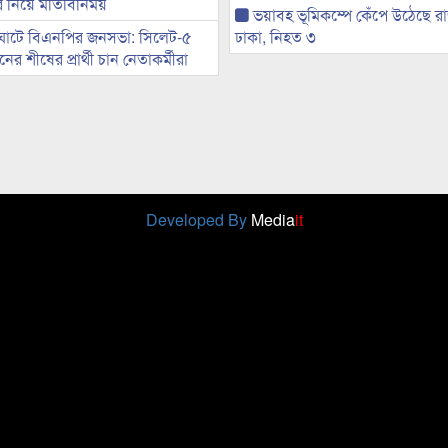
ের নিয়ে মতিবিনিময়
ভয়াবহ ভূমিকম্পে কেঁপে উঠেছে র
ঘাটে বিএনপির জনসভা: সিলেট-৫
ঢাকা, নিহত ৩
র শীষের প্রার্থী চান নেতাকর্মীরা
Developed By
Media
it