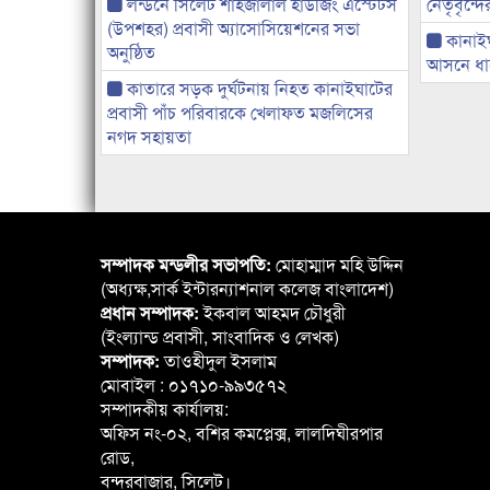
লন্ডনে সিলেট শাহজালাল হাউজিং এস্টেটস
নেতৃবৃন্দ
(উপশহর) প্রবাসী অ্যাসোসিয়েশনের সভা
কানাই
অনুষ্ঠিত
আসনে ধানে
কাতারে সড়ক দুর্ঘটনায় নিহত কানাইঘাটের
প্রবাসী পাঁচ পরিবারকে খেলাফত মজলিসের
নগদ সহায়তা
সম্পাদক মন্ডলীর সভাপতি:
মোহাম্মাদ মহি উদ্দিন
(অধ্যক্ষ,সার্ক ইন্টারন্যাশনাল কলেজ বাংলাদেশ)
প্রধান সম্পাদক:
ইকবাল আহমদ চৌধুরী
(ইংল্যান্ড প্রবাসী, সাংবাদিক ও লেখক)
সম্পাদক:
তাওহীদুল ইসলাম
মোবাইল : ০১৭১০-৯৯৩৫৭২
সম্পাদকীয় কার্যালয়:
অফিস নং-০২, বশির কমপ্লেক্স, লালদিঘীরপার
রোড,
বন্দরবাজার, সিলেট।