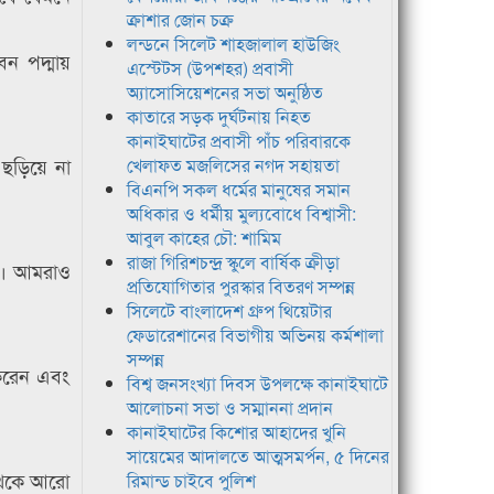
ক্রাশার জোন চক্র
লন্ডনে সিলেট শাহজালাল হাউজিং
বন পদ্মায়
এস্টেটস (উপশহর) প্রবাসী
অ্যাসোসিয়েশনের সভা অনুষ্ঠিত
কাতারে সড়ক দুর্ঘটনায় নিহত
কানাইঘাটের প্রবাসী পাঁচ পরিবারকে
 ছড়িয়ে না
খেলাফত মজলিসের নগদ সহায়তা
বিএনপি সকল ধর্মের মানুষের সমান
অধিকার ও ধর্মীয় মুল্যবোধে বিশ্বাসী:
আবুল কাহের চৌ: শামিম
রাজা গিরিশচন্দ্র স্কুলে বার্ষিক ক্রীড়া
াই। আমরাও
প্রতিযোগিতার পুরস্কার বিতরণ সম্পন্ন
সিলেটে বাংলাদেশ গ্রুপ থিয়েটার
ফেডারেশানের বিভাগীয় অভিনয় কর্মশালা
সম্পন্ন
শ করেন এবং
বিশ্ব জনসংখ্যা দিবস উপলক্ষে কানাইঘাটে
আলোচনা সভা ও সম্মাননা প্রদান
কানাইঘাটের কিশোর আহাদের খুনি
সায়েমের আদালতে আত্মসমর্পন, ৫ দিনের
 থেকে আরো
রিমান্ড চাইবে পুলিশ