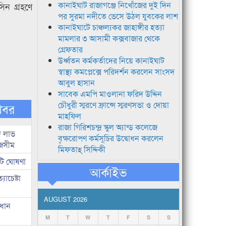
কানাইঘাট রাজাগঞ্জে নিখোঁজের দুই দিন
িন গ্রহণে
পর সুরমা নদীতে ভেসে উঠল যুবকের লাশ
কানাইঘাটে চাঞ্চল্যকর জাহাঙ্গীর হত্যা
মামলার ৩ আসামী কক্সবাজার থেকে
গ্রেফতার
উর্ধ্বতন কর্মকর্তাদের নিয়ে কানাইঘাট
স্বাস্থ্য কমপ্লেক্সে পরিদর্শন করলেন সাংসদ
আবুল হাসান
সাবেক এমপি মাওলানা ফরিদ উদ্দিন
চৌধুরী স্মরণে ফ্রান্সে স্মরণসভা ও দোয়া
খবর
মাহফিল
রাজা গিরিশচন্দ্র স্কুল অ্যান্ড কলেজে
দ লাভ
বৃক্ষরোপণ কর্মসূচির উদ্বোধন করলেন
জসীম
মিফতাহ্ সিদ্দিকী
টি ঘোষণা
আর্কাইভ
াচেষ্টা
AUGUST 2026
রধান
M
T
W
T
F
S
S