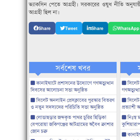
ভ্যাকসিন পেতে আগ্রহী। সরকারের ওষুধ নীতি অনুযা
আগ্রহী ছিল না।
Share
Tweet
Share
WhatsApp
সর্বশেষ খবর
কানাইঘাটে প্রশাসনের উদ্যোগে গণঅভ্যুত্থান
সিলেট
দিবসের আলোচনা সভা অনুষ্ঠিত
গণঅভ্যুত
সিলেট অনলাইন প্রেসক্লাবের পুরস্কার বিতরণ
সিলেট
ও নতুন সদস্যদের পরিচিতি সভা অনুষ্ঠিত
প্রত্যাশ
লোভাছড়ার জব্দকৃত পাথর চুরির হিড়িক!
নিঃস্ব 
বেপরোয়া জকিগঞ্জের আটগ্রামের অবৈধ ক্রাশার
কুশিয়ারাপ
জোন চক্র
কানাইঘা