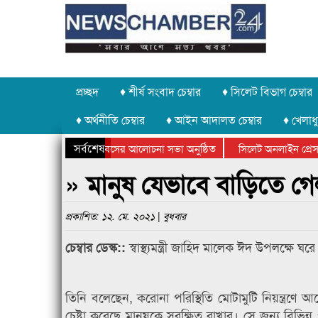
প্রচ্ছদ
♦ শীর্ষ সংবাদ চেম্বার
♦ সিলেট বিভাগ চেম্বার
♦ অর্থনীতি চেম্বার
♦ আইন আদালত চেম্বার
♦ খেলাধু
সর্বশেষ
 উদ্যোগে গণঅভ্যুত্থান দিবসের আলোচনা সভা অনুষ্ঠিত
সিলেট অনলাইন প্রেসক্লা
উপলক্ষে কানাইঘাটে আলোচনা সভা ও সম্মাননা প্রদান
কানাইঘাটের কিশোর আহাদ
» মানুষ যেভাবে বাড়িতে গেল, 
প্রকাশিত: ১২. মে. ২০২১ | বুধবার
স্বাস্থ্যমন্ত্রী জাহিদ মালেক ঈদ উপলক্ষে
চেম্বার ডেস্ক::
তিনি বলেছেন, করোনা পরিস্থিতি মোটামুটি নিয়ন্ত্রণ
চেষ্টা করেছে মানুষকে সুরক্ষিত রাখার। সে জন্য বিভিন্