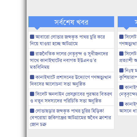
সর্বশেষ খবর
আবারো লোভার জব্দকৃত পাথর চুরি করে
সিলেট
নিয়ে যাওয়া হচ্ছে আটগ্রামে
গণঅভ্যুত
রাজনৈতিক দলের নেতৃবৃন্দ ও সুধীজনদের
সিলেট
সাথে কানাইঘাটের নবাগত ইউএনও’র
প্রত্যাশ
মতবিনিময়
নিঃস্ব 
কানাইঘাটে প্রশাসনের উদ্যোগে গণঅভ্যুত্থান
কুশিয়ারাপ
দিবসের আলোচনা সভা অনুষ্ঠিত
কানাইঘা
সিলেট অনলাইন প্রেসক্লাবের পুরস্কার বিতরণ
নেতৃবৃন্দ
ও নতুন সদস্যদের পরিচিতি সভা অনুষ্ঠিত
কানাই
লোভাছড়ার জব্দকৃত পাথর চুরির হিড়িক!
আসনে ধানে
বেপরোয়া জকিগঞ্জের আটগ্রামের অবৈধ ক্রাশার
জোন চক্র