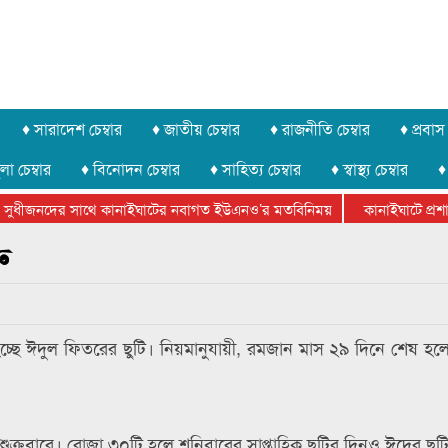
♦ সারাদেশ চেম্বার
♦ জাতীয় চেম্বার
♦ রাজনীতি চেম্বার
♦ প্রবাস 
লা চেম্বার
♦ বিনোদন চেম্বার
♦ সাহিত্য চেম্বার
♦ স্বাস্থ্য চেম্বার
♦
সুধীজনদের সাথে কানাইঘাটের নবাগত ইউএনও’র মতবিনিময়
কানাইঘাটে প্রশাসন
টার ফেডারেশানের বিভাগীয় অভিনয় কর্মশালা সম্পন্ন
ু
চ্ছে ঈদুল ফিতরের ছুটি। নিয়মানুযায়ী, রমজান মাস ২৯ দিনে শেষ হল
শুক্রবারে। রোজা ৩০টি হলে শনিবারের সাপ্তাহিক ছুটির দিনও ঈদের ছুট