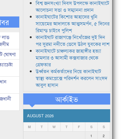
বিশ্ব জনসংখ্যা দিবস উপলক্ষে কানাইঘাটে
আলোচনা সভা ও সম্মাননা প্রদান
কানাইঘাটের কিশোর আহাদের খুনি
খবর
সায়েমের আদালতে আত্মসমর্পন, ৫ দিনের
রিমান্ড চাইবে পুলিশ
দ লাভ
কানাইঘাট রাজাগঞ্জে নিখোঁজের দুই দিন
জসীম
পর সুরমা নদীতে ভেসে উঠল যুবকের লাশ
কানাইঘাটে চাঞ্চল্যকর জাহাঙ্গীর হত্যা
টি ঘোষণা
মামলার ৩ আসামী কক্সবাজার থেকে
াচেষ্টা
গ্রেফতার
উর্ধ্বতন কর্মকর্তাদের নিয়ে কানাইঘাট
স্বাস্থ্য কমপ্লেক্সে পরিদর্শন করলেন সাংসদ
রধান
আবুল হাসান
আর্কাইভ
াজধানী
AUGUST 2026
M
T
W
T
F
S
S
1
2