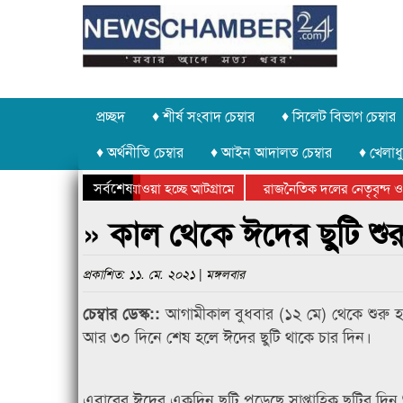
প্রচ্ছদ
♦ শীর্ষ সংবাদ চেম্বার
♦ সিলেট বিভাগ চেম্বার
♦ অর্থনীতি চেম্বার
♦ আইন আদালত চেম্বার
♦ খেলাধু
সর্বশেষ
 পাথর চুরি করে নিয়ে যাওয়া হচ্ছে আটগ্রামে
রাজনৈতিক দলের নেতৃবৃন্দ ও 
 বার্ষিক ক্রীড়া প্রতিযোগিতার পুরস্কার বিতরণ সম্পন্ন
সিলেটে বাংলাদেশ গ্রুপ থিয়ে
» কাল থেকে ঈদের ছুটি শুর
প্রকাশিত: ১১. মে. ২০২১ | মঙ্গলবার
আগামীকাল বুধবার (১২ মে) থেকে শুরু হ
চেম্বার ডেস্ক::
আর ৩০ দিনে শেষ হলে ঈদের ছুটি থাকে চার দিন।
এবারের ঈদের একদিন ছুটি পড়েছে সাপ্তাহিক ছুটির দিন 