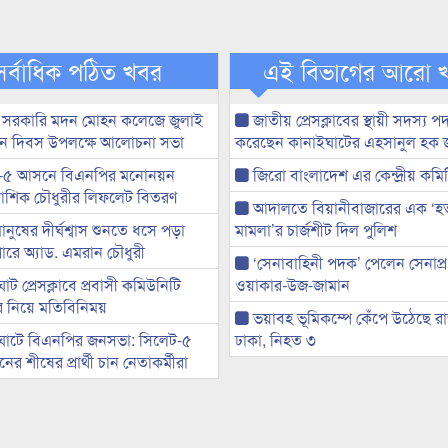
সর্বাধিক পঠিত খবর
এই বিভাগের আরো 
 সরকারি মদন মোহন কলেজে জুলাই
জাতীয় প্রেসক্লাবের স্থায়ী সদস্য প
্থান দিবস উপলক্ষে আলোচনা সভা
করেছেন কানাইঘাটের এহসানুল হক 
-৫ আসনে বিএনপির মনোনয়ন
জিরো বাংলাদেশ এর কেন্দ্রীয় কমি
ী আশিক চৌধুরীর লিফলেট বিতরণ
আদালতে বিয়ানীবাজারের এক ‘হত্য
মানুষের দীর্ঘশ্বাস শুনতে ধসে পড়া
মামলা’র চার্জশীট দিল পুলিশ
ারে অ্যাড. এমরান চৌধুরী
‘সেনাবাহিনী পদক’ পেলেন সেনাপ্
ট প্রেসক্লাবে প্রবাসী কমিউনিটি
ওয়াকার-উজ-জামান
ের নিয়ে মতিবিনিময়
ভয়াবহ ভূমিকম্পে কেঁপে উঠেছে র
ঘাটে বিএনপির জনসভা: সিলেট-৫
ঢাকা, নিহত ৩
র শীষের প্রার্থী চান নেতাকর্মীরা