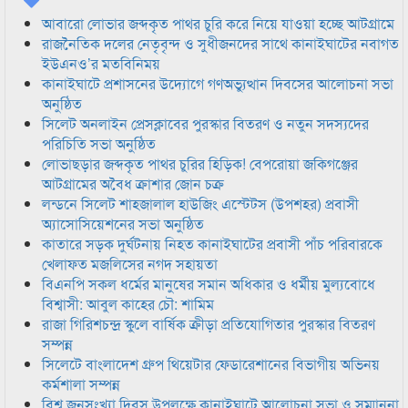
আবারো লোভার জব্দকৃত পাথর চুরি করে নিয়ে যাওয়া হচ্ছে আটগ্রামে
রাজনৈতিক দলের নেতৃবৃন্দ ও সুধীজনদের সাথে কানাইঘাটের নবাগত
ইউএনও’র মতবিনিময়
কানাইঘাটে প্রশাসনের উদ্যোগে গণঅভ্যুত্থান দিবসের আলোচনা সভা
অনুষ্ঠিত
সিলেট অনলাইন প্রেসক্লাবের পুরস্কার বিতরণ ও নতুন সদস্যদের
পরিচিতি সভা অনুষ্ঠিত
লোভাছড়ার জব্দকৃত পাথর চুরির হিড়িক! বেপরোয়া জকিগঞ্জের
আটগ্রামের অবৈধ ক্রাশার জোন চক্র
লন্ডনে সিলেট শাহজালাল হাউজিং এস্টেটস (উপশহর) প্রবাসী
অ্যাসোসিয়েশনের সভা অনুষ্ঠিত
কাতারে সড়ক দুর্ঘটনায় নিহত কানাইঘাটের প্রবাসী পাঁচ পরিবারকে
খেলাফত মজলিসের নগদ সহায়তা
বিএনপি সকল ধর্মের মানুষের সমান অধিকার ও ধর্মীয় মুল্যবোধে
বিশ্বাসী: আবুল কাহের চৌ: শামিম
রাজা গিরিশচন্দ্র স্কুলে বার্ষিক ক্রীড়া প্রতিযোগিতার পুরস্কার বিতরণ
সম্পন্ন
সিলেটে বাংলাদেশ গ্রুপ থিয়েটার ফেডারেশানের বিভাগীয় অভিনয়
কর্মশালা সম্পন্ন
বিশ্ব জনসংখ্যা দিবস উপলক্ষে কানাইঘাটে আলোচনা সভা ও সম্মাননা