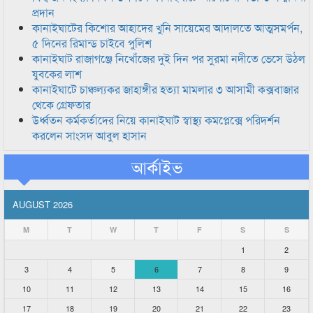
প্রদান
কানাইঘাটের কিশোর আহাদের খুনি সায়েমের আদালতে আত্মসমর্পন,
৫ দিনের রিমান্ড চাইবে পুলিশ
কানাইঘাট রাজাগঞ্জে নিখোঁজের দুই দিন পর সুরমা নদীতে ভেসে উঠল
যুবকের লাশ
কানাইঘাটে চাঞ্চল্যকর জাহাঙ্গীর হত্যা মামলার ৩ আসামী কক্সবাজার
থেকে গ্রেফতার
উর্ধ্বতন কর্মকর্তাদের নিয়ে কানাইঘাট স্বাস্থ্য কমপ্লেক্সে পরিদর্শন
করলেন সাংসদ আবুল হাসান
আর্কাইভ
AUGUST 2026
M
T
W
T
F
S
S
1
2
3
4
5
6
7
8
9
10
11
12
13
14
15
16
17
18
19
20
21
22
23