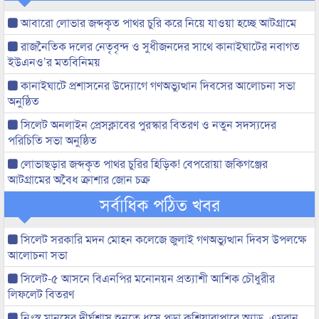
আবারো লোভার জব্দকৃত পাথর চুরি করে নিয়ে যাওয়া হচ্ছে আটগ্রামে
রাজনৈতিক দলের নেতৃবৃন্দ ও সুধীজনদের সাথে কানাইঘাটের নবাগত
ইউএনও’র মতবিনিময়
কানাইঘাটে প্রশাসনের উদ্যোগে গণঅভ্যুত্থান দিবসের আলোচনা সভা
অনুষ্ঠিত
সিলেট অনলাইন প্রেসক্লাবের পুরস্কার বিতরণ ও নতুন সদস্যদের
পরিচিতি সভা অনুষ্ঠিত
লোভাছড়ার জব্দকৃত পাথর চুরির হিড়িক! বেপরোয়া জকিগঞ্জের
আটগ্রামের অবৈধ ক্রাশার জোন চক্র
সর্বাধিক পঠিত খবর
সিলেট সরকারি মদন মোহন কলেজে জুলাই গণঅভ্যুত্থান দিবস উপলক্ষে
আলোচনা সভা
সিলেট-৫ আসনে বিএনপির মনোনয়ন প্রত্যাশী আশিক চৌধুরীর
লিফলেট বিতরণ
নিঃস্ব মানুষের দীর্ঘশ্বাস শুনতে ধসে পড়া কুশিয়ারাপারে অ্যাড. এমরান