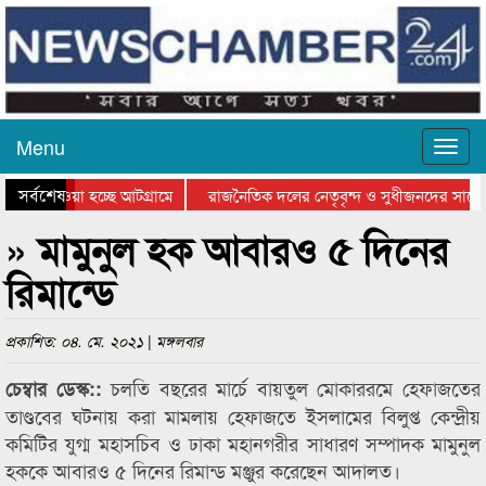
Menu
সর্বশেষ
িয়ে যাওয়া হচ্ছে আটগ্রামে
রাজনৈতিক দলের নেতৃবৃন্দ ও সুধীজনদের সাথে
তিযোগিতার পুরস্কার বিতরণ সম্পন্ন
সিলেটে বাংলাদেশ গ্রুপ থিয়েটার ফেডারেশানের ব
» মামুনুল হক আবারও ৫ দিনের
রিমান্ডে
প্রকাশিত: ০৪. মে. ২০২১ | মঙ্গলবার
চলতি বছরের মার্চে বায়তুল মোকাররমে হেফাজতের
চেম্বার ডেস্ক::
তাণ্ডবের ঘটনায় করা মামলায় হেফাজতে ইসলামের বিলুপ্ত কেন্দ্রীয়
কমিটির যুগ্ম মহাসচিব ও ঢাকা মহানগরীর সাধারণ সম্পাদক মামুনুল
হককে আবারও ৫ দিনের রিমান্ড মঞ্জুর করেছেন আদালত।