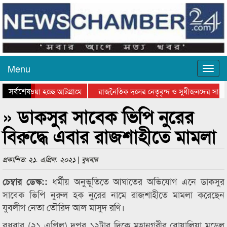
Menu
সর্বশেষ
নিয়ে যাওয়া হচ্ছে আটগ্রামে
রাজনৈতিক দলের নেতৃবৃন্দ ও সুধীজনদের সাথে
রতিযোগিতার পুরস্কার বিতরণ সম্পন্ন
সিলেটে বাংলাদেশ গ্রুপ থিয়েটার ফেডারেশানের 
» ডাকসুর সাবেক ভিপি নুরের
বিরুদ্ধে এবার রাজশাহীতে মামলা
প্রকাশিত: ২১. এপ্রিল. ২০২১ | বুধবার
ধর্মীয় অনুভূতিতে আঘাতের অভিযোগ এনে ডাকসুর
চেম্বার ডেস্ক::
সাবেক ভিপি নুরুল হক নুরের নামে রাজশাহীতে মামলা করেছেন
যুবলীগ নেতা তৌরিদ আল মাসুদ রণি।
বুধবার (২১ এপ্রিল) দুপুর ১২টার দিকে মহানগরীর বোয়ালিয়া মডেল