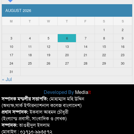
AUGUST 2026
M
T
W
T
F
S
S
1
2
3
4
5
6
7
8
9
10
11
12
13
14
15
16
17
18
19
20
21
22
23
24
25
26
27
28
29
30
31
« Jul
Developed By
Media
it
সম্পাদক মন্ডলীর সভাপতি:
মোহাম্মাদ মহি উদ্দিন
(অধ্যক্ষ,সার্ক ইন্টারন্যাশনাল কলেজ বাংলাদেশ)
প্রধান সম্পাদক:
ইকবাল আহমদ চৌধুরী
(ইংল্যান্ড প্রবাসী, সাংবাদিক ও লেখক)
সম্পাদক:
তাওহীদুল ইসলাম
মোবাইল : ০১৭১০-৯৯৩৫৭২