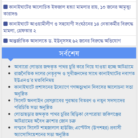
কানাইঘাটের আলোচিত ইফজাল হত্যা মামলার রায়, ১০ জনের আমৃত্যু
কারাদণ্ড
কানাইঘাটে আওয়ামীলীগ ও সহযোগী সংঘঠনের ১৪ নেতাকর্মীর বিরুদ্ধে
মামলা, গ্রেফতার ২
আন্তর্জাতিক আদালতে ড. ইউনূসসহ ৬২ জনের বিরুদ্ধে অভিযোগ
সর্বশেষ
আবারো লোভার জব্দকৃত পাথর চুরি করে নিয়ে যাওয়া হচ্ছে আটগ্রামে
রাজনৈতিক দলের নেতৃবৃন্দ ও সুধীজনদের সাথে কানাইঘাটের নবাগত
ইউএনও’র মতবিনিময়
কানাইঘাটে প্রশাসনের উদ্যোগে গণঅভ্যুত্থান দিবসের আলোচনা সভা
অনুষ্ঠিত
সিলেট অনলাইন প্রেসক্লাবের পুরস্কার বিতরণ ও নতুন সদস্যদের
পরিচিতি সভা অনুষ্ঠিত
লোভাছড়ার জব্দকৃত পাথর চুরির হিড়িক! বেপরোয়া জকিগঞ্জের
আটগ্রামের অবৈধ ক্রাশার জোন চক্র
লন্ডনে সিলেট শাহজালাল হাউজিং এস্টেটস (উপশহর) প্রবাসী
অ্যাসোসিয়েশনের সভা অনুষ্ঠিত