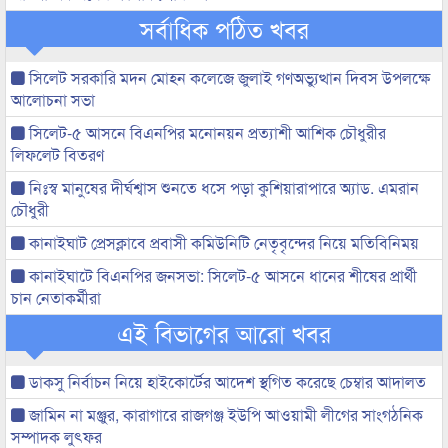
সর্বাধিক পঠিত খবর
সিলেট সরকারি মদন মোহন কলেজে জুলাই গণঅভ্যুত্থান দিবস উপলক্ষে
আলোচনা সভা
সিলেট-৫ আসনে বিএনপির মনোনয়ন প্রত্যাশী আশিক চৌধুরীর
লিফলেট বিতরণ
নিঃস্ব মানুষের দীর্ঘশ্বাস শুনতে ধসে পড়া কুশিয়ারাপারে অ্যাড. এমরান
চৌধুরী
কানাইঘাট প্রেসক্লাবে প্রবাসী কমিউনিটি নেতৃবৃন্দের নিয়ে মতিবিনিময়
কানাইঘাটে বিএনপির জনসভা: সিলেট-৫ আসনে ধানের শীষের প্রার্থী
চান নেতাকর্মীরা
এই বিভাগের আরো খবর
ডাকসু নির্বাচন নিয়ে হাইকোর্টের আদেশ স্থগিত করেছে চেম্বার আদালত
জামিন না মঞ্জুর, কারাগারে রাজগঞ্জ ইউপি আওয়ামী লীগের সাংগঠনিক
সম্পাদক লুৎফর