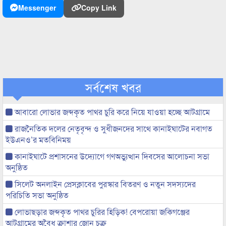
Messenger
Copy Link
সর্বশেষ খবর
আবারো লোভার জব্দকৃত পাথর চুরি করে নিয়ে যাওয়া হচ্ছে আটগ্রামে
রাজনৈতিক দলের নেতৃবৃন্দ ও সুধীজনদের সাথে কানাইঘাটের নবাগত
ইউএনও’র মতবিনিময়
কানাইঘাটে প্রশাসনের উদ্যোগে গণঅভ্যুত্থান দিবসের আলোচনা সভা
অনুষ্ঠিত
সিলেট অনলাইন প্রেসক্লাবের পুরস্কার বিতরণ ও নতুন সদস্যদের
পরিচিতি সভা অনুষ্ঠিত
লোভাছড়ার জব্দকৃত পাথর চুরির হিড়িক! বেপরোয়া জকিগঞ্জের
আটগ্রামের অবৈধ ক্রাশার জোন চক্র