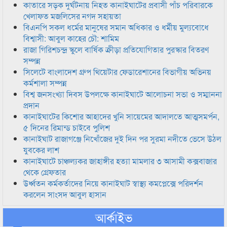
কাতারে সড়ক দুর্ঘটনায় নিহত কানাইঘাটের প্রবাসী পাঁচ পরিবারকে
খেলাফত মজলিসের নগদ সহায়তা
বিএনপি সকল ধর্মের মানুষের সমান অধিকার ও ধর্মীয় মুল্যবোধে
বিশ্বাসী: আবুল কাহের চৌ: শামিম
রাজা গিরিশচন্দ্র স্কুলে বার্ষিক ক্রীড়া প্রতিযোগিতার পুরস্কার বিতরণ
সম্পন্ন
সিলেটে বাংলাদেশ গ্রুপ থিয়েটার ফেডারেশানের বিভাগীয় অভিনয়
কর্মশালা সম্পন্ন
বিশ্ব জনসংখ্যা দিবস উপলক্ষে কানাইঘাটে আলোচনা সভা ও সম্মাননা
প্রদান
কানাইঘাটের কিশোর আহাদের খুনি সায়েমের আদালতে আত্মসমর্পন,
৫ দিনের রিমান্ড চাইবে পুলিশ
কানাইঘাট রাজাগঞ্জে নিখোঁজের দুই দিন পর সুরমা নদীতে ভেসে উঠল
যুবকের লাশ
কানাইঘাটে চাঞ্চল্যকর জাহাঙ্গীর হত্যা মামলার ৩ আসামী কক্সবাজার
থেকে গ্রেফতার
উর্ধ্বতন কর্মকর্তাদের নিয়ে কানাইঘাট স্বাস্থ্য কমপ্লেক্সে পরিদর্শন
করলেন সাংসদ আবুল হাসান
আর্কাইভ