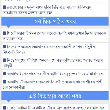
লোভাছড়ার জব্দকৃত পাথর চুরির হিড়িক! বেপরোয়া জকিগঞ্জের
আটগ্রামের অবৈধ ক্রাশার জোন চক্র
সর্বাধিক পঠিত খবর
সিলেট সরকারি মদন মোহন কলেজে জুলাই গণঅভ্যুত্থান দিবস উপলক্ষে
আলোচনা সভা
সিলেট-৫ আসনে বিএনপির মনোনয়ন প্রত্যাশী আশিক চৌধুরীর
লিফলেট বিতরণ
নিঃস্ব মানুষের দীর্ঘশ্বাস শুনতে ধসে পড়া কুশিয়ারাপারে অ্যাড. এমরান
চৌধুরী
কানাইঘাট প্রেসক্লাবে প্রবাসী কমিউনিটি নেতৃবৃন্দের নিয়ে মতিবিনিময়
কানাইঘাটে বিএনপির জনসভা: সিলেট-৫ আসনে ধানের শীষের প্রার্থী
চান নেতাকর্মীরা
এই বিভাগের আরো খবর
ডাকসু নির্বাচন নিয়ে হাইকোর্টের আদেশ স্থগিত করেছে চেম্বার আদালত