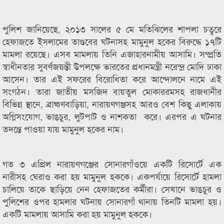
পুলিশ জানিয়েছে, ২০১৩ সালের ৫ মে মতিঝিলের শাপলা চত্বরে
হেফাজতে ইসলামের তাণ্ডবের ঘটনাসহ মামুনুল হকের বিরুদ্ধে ১৭টি
মামলা রয়েছে। এসব মামলায় তিনি এজাহারনামীয় আসামি। সম্প্রতি
স্বাধীনতার সুবর্ণজয়ন্তী উপলক্ষে ভারতের প্রধানমন্ত্রী নরেন্দ্র মোদি ঢাকা
আসেন। তার এই সফরের বিরোধিতা করে আন্দোলনে নামে এই
সংগঠন। তারা জাতীয় মসজিদ বায়তুল মোকাররমসহ রাজধানীর
বিভিন্ন স্থানে, ব্রাহ্মণবাড়িয়া, নারায়ণগঞ্জসহ আরও বেশ কিছু এলাকায়
অগ্নিসংযোগ, ভাঙচুর, লুটপাট ও নাশকতা করে। এরপর এ ঘটনার
তদন্তে পাওয়া যায় মামুনুল হকের নাম।
গত ৩ এপ্রিল নারায়ণগঞ্জের সোনারগাঁওয়ে একটি রিসোর্টে এক
নারীসহ ঘেরাও করা হয় মামুনুল হককে। একপর্যায়ে রিসোর্টে হামলা
চালিয়ে তাকে ছাড়িয়ে নেন হেফাজতের কর্মীরা। সেখানে ভাঙচুর ও
পুলিশের ওপর হামলার ঘটনায় সোনারগাঁ থানায় তিনটি মামলা হয়।
একটি মামলায় আসামি করা হয় মামুনুল হককে।