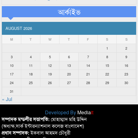
আর্কাইভ
AUGUST 2026
M
T
W
T
F
S
S
1
2
3
4
5
6
7
8
9
10
11
12
13
14
15
16
17
18
19
20
21
22
23
24
25
26
27
28
29
30
31
« Jul
Developed By
Media
it
সম্পাদক মন্ডলীর সভাপতি:
মোহাম্মাদ মহি উদ্দিন
(অধ্যক্ষ,সার্ক ইন্টারন্যাশনাল কলেজ বাংলাদেশ)
প্রধান সম্পাদক:
ইকবাল আহমদ চৌধুরী