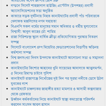
আটগ্রামের অবৈধ ক্রাশার জোন চক্র
লন্ডনে সিলেট শাহজালাল হাউজিং এস্টেটস (উপশহর) প্রবাসী
অ্যাসোসিয়েশনের সভা অনুষ্ঠিত
কাতারে সড়ক দুর্ঘটনায় নিহত কানাইঘাটের প্রবাসী পাঁচ পরিবারকে
খেলাফত মজলিসের নগদ সহায়তা
বিএনপি সকল ধর্মের মানুষের সমান অধিকার ও ধর্মীয় মুল্যবোধে
বিশ্বাসী: আবুল কাহের চৌ: শামিম
রাজা গিরিশচন্দ্র স্কুলে বার্ষিক ক্রীড়া প্রতিযোগিতার পুরস্কার বিতরণ
সম্পন্ন
সিলেটে বাংলাদেশ গ্রুপ থিয়েটার ফেডারেশানের বিভাগীয় অভিনয়
কর্মশালা সম্পন্ন
বিশ্ব জনসংখ্যা দিবস উপলক্ষে কানাইঘাটে আলোচনা সভা ও সম্মাননা
প্রদান
কানাইঘাটের কিশোর আহাদের খুনি সায়েমের আদালতে আত্মসমর্পন,
৫ দিনের রিমান্ড চাইবে পুলিশ
কানাইঘাট রাজাগঞ্জে নিখোঁজের দুই দিন পর সুরমা নদীতে ভেসে উঠল
যুবকের লাশ
কানাইঘাটে চাঞ্চল্যকর জাহাঙ্গীর হত্যা মামলার ৩ আসামী কক্সবাজার
থেকে গ্রেফতার
উর্ধ্বতন কর্মকর্তাদের নিয়ে কানাইঘাট স্বাস্থ্য কমপ্লেক্সে পরিদর্শন
করলেন সাংসদ আবুল হাসান