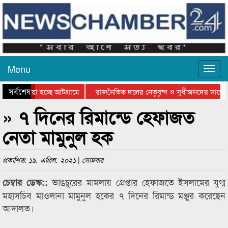
Menu
সর্বশেষ
িয়ে যাওয়া হচ্ছে আটগ্রামে
রাজনৈতিক দলের নেতৃবৃন্দ ও সুধীজনদের সাথে 
িযোগিতার পুরস্কার বিতরণ সম্পন্ন
সিলেটে বাংলাদেশ গ্রুপ থিয়েটার ফেডারেশানের বি
» ৭ দিনের রিমান্ডে হেফাজত
নেতা মামুনুল হক
প্রকাশিত: ১৯. এপ্রিল. ২০২১ | সোমবার
ভাঙচুরের মামলায় গ্রেপ্তার হেফাজতে ইসলামের যুগ্ম
চেম্বার ডেস্ক::
মহাসচিব মাওলানা মামুনুল হকের ৭ দিনের রিমান্ড মঞ্জুর করেছেন
আদালত।