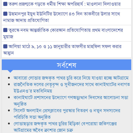
তরুণ প্রজন্মকে গড়তে ধর্মীয় শিক্ষা অপরিহার্য : মাওলানা দিলাওয়ার
উছমানপুর ইয়ুথ ইউনিটির উদ্যোগে ৪০ দিন তাকবীরে উলার সাথে
নামাজ আদায় প্রতিযোগিতা
তুরস্কে নবম আন্তর্জাতিক কোরআন প্রতিযোগিতায় প্রথম বাংলাদেশের
মুয়াজ
আলিয়া মাঠে ৯, ১০ ও ১১ জানুয়ারীর তাফসীর মাহফিল সফল করার
আহ্বান
সর্বশেষ
আবারো লোভার জব্দকৃত পাথর চুরি করে নিয়ে যাওয়া হচ্ছে আটগ্রামে
রাজনৈতিক দলের নেতৃবৃন্দ ও সুধীজনদের সাথে কানাইঘাটের নবাগত
ইউএনও’র মতবিনিময়
কানাইঘাটে প্রশাসনের উদ্যোগে গণঅভ্যুত্থান দিবসের আলোচনা সভা
অনুষ্ঠিত
সিলেট অনলাইন প্রেসক্লাবের পুরস্কার বিতরণ ও নতুন সদস্যদের
পরিচিতি সভা অনুষ্ঠিত
লোভাছড়ার জব্দকৃত পাথর চুরির হিড়িক! বেপরোয়া জকিগঞ্জের
আটগ্রামের অবৈধ ক্রাশার জোন চক্র