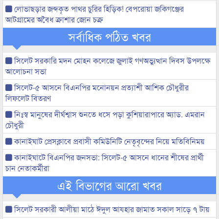
লোভাছড়ার জব্দকৃত পাথর চুরির হিড়িক! বেপরোয়া জকিগঞ্জের
আটগ্রামের অবৈধ ক্রাশার জোন চক্র
সর্বাধিক পঠিত খবর
সিলেট সরকারি মদন মোহন কলেজে জুলাই গণঅভ্যুত্থান দিবস উপলক্ষে
আলোচনা সভা
সিলেট-৫ আসনে বিএনপির মনোনয়ন প্রত্যাশী আশিক চৌধুরীর
লিফলেট বিতরণ
নিঃস্ব মানুষের দীর্ঘশ্বাস শুনতে ধসে পড়া কুশিয়ারাপারে অ্যাড. এমরান
চৌধুরী
কানাইঘাট প্রেসক্লাবে প্রবাসী কমিউনিটি নেতৃবৃন্দের নিয়ে মতিবিনিময়
কানাইঘাটে বিএনপির জনসভা: সিলেট-৫ আসনে ধানের শীষের প্রার্থী
চান নেতাকর্মীরা
এই বিভাগের আরো খবর
সিলেট সরকারী আলীয়া মাঠে ঈদুল আযহার জামাত সকাল সাড়ে ৭ টায়