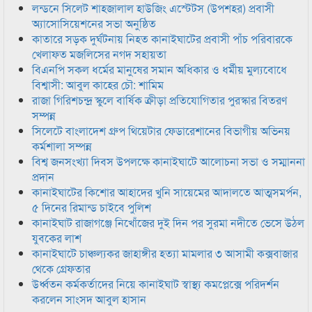
লন্ডনে সিলেট শাহজালাল হাউজিং এস্টেটস (উপশহর) প্রবাসী
অ্যাসোসিয়েশনের সভা অনুষ্ঠিত
কাতারে সড়ক দুর্ঘটনায় নিহত কানাইঘাটের প্রবাসী পাঁচ পরিবারকে
খেলাফত মজলিসের নগদ সহায়তা
বিএনপি সকল ধর্মের মানুষের সমান অধিকার ও ধর্মীয় মুল্যবোধে
বিশ্বাসী: আবুল কাহের চৌ: শামিম
রাজা গিরিশচন্দ্র স্কুলে বার্ষিক ক্রীড়া প্রতিযোগিতার পুরস্কার বিতরণ
সম্পন্ন
সিলেটে বাংলাদেশ গ্রুপ থিয়েটার ফেডারেশানের বিভাগীয় অভিনয়
কর্মশালা সম্পন্ন
বিশ্ব জনসংখ্যা দিবস উপলক্ষে কানাইঘাটে আলোচনা সভা ও সম্মাননা
প্রদান
কানাইঘাটের কিশোর আহাদের খুনি সায়েমের আদালতে আত্মসমর্পন,
৫ দিনের রিমান্ড চাইবে পুলিশ
কানাইঘাট রাজাগঞ্জে নিখোঁজের দুই দিন পর সুরমা নদীতে ভেসে উঠল
যুবকের লাশ
কানাইঘাটে চাঞ্চল্যকর জাহাঙ্গীর হত্যা মামলার ৩ আসামী কক্সবাজার
থেকে গ্রেফতার
উর্ধ্বতন কর্মকর্তাদের নিয়ে কানাইঘাট স্বাস্থ্য কমপ্লেক্সে পরিদর্শন
করলেন সাংসদ আবুল হাসান