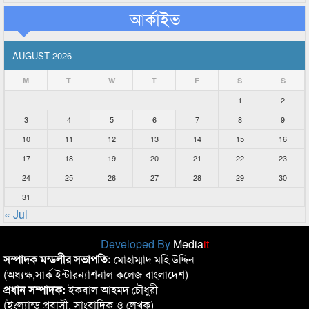
আর্কাইভ
AUGUST 2026
M
T
W
T
F
S
S
1
2
3
4
5
6
7
8
9
10
11
12
13
14
15
16
17
18
19
20
21
22
23
24
25
26
27
28
29
30
31
« Jul
Developed By
Media
it
সম্পাদক মন্ডলীর সভাপতি:
মোহাম্মাদ মহি উদ্দিন
(অধ্যক্ষ,সার্ক ইন্টারন্যাশনাল কলেজ বাংলাদেশ)
প্রধান সম্পাদক:
ইকবাল আহমদ চৌধুরী
(ইংল্যান্ড প্রবাসী, সাংবাদিক ও লেখক)