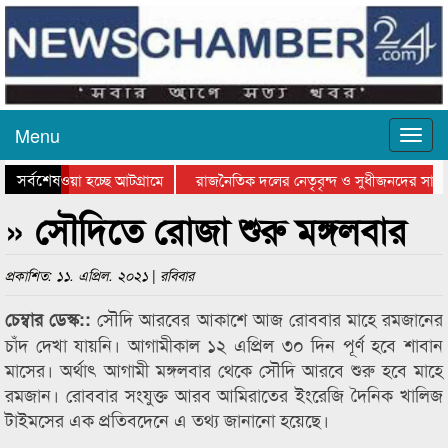
Menu
সর্বশেষ
নিয়ে যাওয়া হচ্ছে আটগ্রামে
রাজনৈতিক দলের নেতৃবৃন্দ ও সুধীজনদের সাথে
রতিযোগিতার পুরস্কার বিতরণ সম্পন্ন
সিলেটে বাংলাদেশ গ্রুপ থিয়েটার ফেডারেশানের 
» সৌদিতে রোজা শুরু মঙ্গলবার
প্রকাশিত: ১১. এপ্রিল. ২০২১ | রবিবার
সৌদি আরবের আকাশে আজ রোববার মাহে রমজানের
চেম্বার ডেস্ক::
চাঁদ দেখা যায়নি। আগামীকাল ১২ এপ্রিল ৩০ দিন পূর্ণ হবে শাবান
মাসের। অর্থাৎ আগামী মঙ্গলবার থেকে সৌদি আরবে শুরু হবে মাহে
রমজান। রোববার সংযুক্ত আরব আমিরাতের ইংরেজি দৈনিক খালিজ
টাইমসের এক প্রতিবদেনে এ তথ্য জানানো হয়েছে।