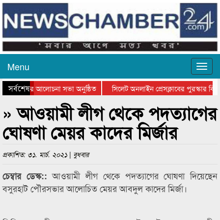
Menu
সর্বশেষ
্থান দিবসের আলোচনা সভা অনুষ্ঠিত
সিলেট অনলাইন প্রেসক্লাবের পুরস্কার বিতর
ে আলোচনা সভা ও সম্মাননা প্রদান
কানাইঘাটের কিশোর আহাদের খুনি সায়েমের 
» আওয়ামী লীগ থেকে পদত্যাগের
ঘোষণা মেয়র কাদের মির্জার
প্রকাশিত: ৩১. মার্চ. ২০২১ | বুধবার
আওয়ামী লীগ থেকে পদত্যাগের ঘোষণা দিয়েছেন
চেম্বার ডেস্ক::
বসুরহাট পৌরসভার আলোচিত মেয়র আবদুল কাদের মির্জা।