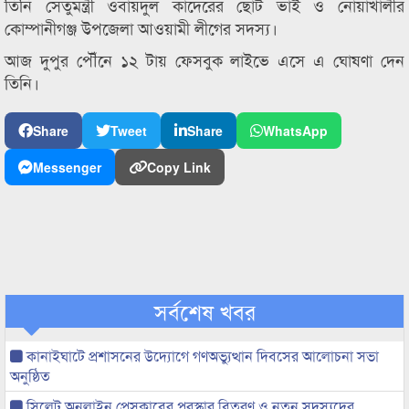
তিনি সেতুমন্ত্রী ওবায়দুল কাদেরের ছোট ভাই ও নোয়াখালীর
কোম্পানীগঞ্জ উপজেলা আওয়ামী লীগের সদস্য।
আজ দুপুর পৌঁনে ১২ টায় ফেসবুক লাইভে এসে এ ঘোষণা দেন
তিনি।
Share
Tweet
Share
WhatsApp
Messenger
Copy Link
সর্বশেষ খবর
কানাইঘাটে প্রশাসনের উদ্যোগে গণঅভ্যুত্থান দিবসের আলোচনা সভা
অনুষ্ঠিত
সিলেট অনলাইন প্রেসক্লাবের পুরস্কার বিতরণ ও নতুন সদস্যদের