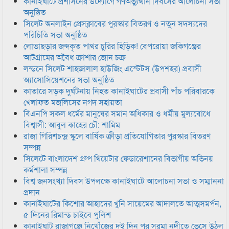
কানাইঘাটে প্রশাসনের উদ্যোগে গণঅভ্যুত্থান দিবসের আলোচনা সভা
অনুষ্ঠিত
সিলেট অনলাইন প্রেসক্লাবের পুরস্কার বিতরণ ও নতুন সদস্যদের
পরিচিতি সভা অনুষ্ঠিত
লোভাছড়ার জব্দকৃত পাথর চুরির হিড়িক! বেপরোয়া জকিগঞ্জের
আটগ্রামের অবৈধ ক্রাশার জোন চক্র
লন্ডনে সিলেট শাহজালাল হাউজিং এস্টেটস (উপশহর) প্রবাসী
অ্যাসোসিয়েশনের সভা অনুষ্ঠিত
কাতারে সড়ক দুর্ঘটনায় নিহত কানাইঘাটের প্রবাসী পাঁচ পরিবারকে
খেলাফত মজলিসের নগদ সহায়তা
বিএনপি সকল ধর্মের মানুষের সমান অধিকার ও ধর্মীয় মুল্যবোধে
বিশ্বাসী: আবুল কাহের চৌ: শামিম
রাজা গিরিশচন্দ্র স্কুলে বার্ষিক ক্রীড়া প্রতিযোগিতার পুরস্কার বিতরণ
সম্পন্ন
সিলেটে বাংলাদেশ গ্রুপ থিয়েটার ফেডারেশানের বিভাগীয় অভিনয়
কর্মশালা সম্পন্ন
বিশ্ব জনসংখ্যা দিবস উপলক্ষে কানাইঘাটে আলোচনা সভা ও সম্মাননা
প্রদান
কানাইঘাটের কিশোর আহাদের খুনি সায়েমের আদালতে আত্মসমর্পন,
৫ দিনের রিমান্ড চাইবে পুলিশ
কানাইঘাট রাজাগঞ্জে নিখোঁজের দুই দিন পর সুরমা নদীতে ভেসে উঠল