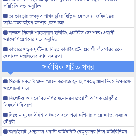
পরিচিতি সভা অনুষ্ঠিত
লোভাছড়ার জব্দকৃত পাথর চুরির হিড়িক! বেপরোয়া জকিগঞ্জের
আটগ্রামের অবৈধ ক্রাশার জোন চক্র
লন্ডনে সিলেট শাহজালাল হাউজিং এস্টেটস (উপশহর) প্রবাসী
অ্যাসোসিয়েশনের সভা অনুষ্ঠিত
কাতারে সড়ক দুর্ঘটনায় নিহত কানাইঘাটের প্রবাসী পাঁচ পরিবারকে
খেলাফত মজলিসের নগদ সহায়তা
সর্বাধিক পঠিত খবর
সিলেট সরকারি মদন মোহন কলেজে জুলাই গণঅভ্যুত্থান দিবস উপলক্ষে
আলোচনা সভা
সিলেট-৫ আসনে বিএনপির মনোনয়ন প্রত্যাশী আশিক চৌধুরীর
লিফলেট বিতরণ
নিঃস্ব মানুষের দীর্ঘশ্বাস শুনতে ধসে পড়া কুশিয়ারাপারে অ্যাড. এমরান
চৌধুরী
কানাইঘাট প্রেসক্লাবে প্রবাসী কমিউনিটি নেতৃবৃন্দের নিয়ে মতিবিনিময়