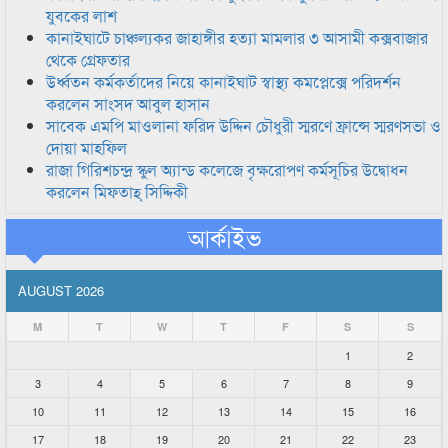
যুবকের লাশ
কানাইঘাটে চাঞ্চল্যকর জাহাঙ্গীর হত্যা মামলার ৩ আসামী কক্সবাজার
থেকে গ্রেফতার
উর্ধ্বতন কর্মকর্তাদের নিয়ে কানাইঘাট স্বাস্থ্য কমপ্লেক্সে পরিদর্শন
করলেন সাংসদ আবুল হাসান
সাবেক এমপি মাওলানা ফরিদ উদ্দিন চৌধুরী স্মরণে ফ্রান্সে স্মরণসভা ও
দোয়া মাহফিল
রাজা গিরিশচন্দ্র স্কুল অ্যান্ড কলেজে বৃক্ষরোপণ কর্মসূচির উদ্বোধন
করলেন মিফতাহ্ সিদ্দিকী
আর্কাইভ
AUGUST 2026
M
T
W
T
F
S
S
1
2
3
4
5
6
7
8
9
10
11
12
13
14
15
16
17
18
19
20
21
22
23