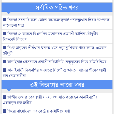
সর্বাধিক পঠিত খবর
সিলেট সরকারি মদন মোহন কলেজে জুলাই গণঅভ্যুত্থান দিবস উপলক্ষে
আলোচনা সভা
সিলেট-৫ আসনে বিএনপির মনোনয়ন প্রত্যাশী আশিক চৌধুরীর
লিফলেট বিতরণ
নিঃস্ব মানুষের দীর্ঘশ্বাস শুনতে ধসে পড়া কুশিয়ারাপারে অ্যাড. এমরান
চৌধুরী
কানাইঘাট প্রেসক্লাবে প্রবাসী কমিউনিটি নেতৃবৃন্দের নিয়ে মতিবিনিময়
কানাইঘাটে বিএনপির জনসভা: সিলেট-৫ আসনে ধানের শীষের প্রার্থী
চান নেতাকর্মীরা
এই বিভাগের আরো খবর
জাতীয় প্রেসক্লাবের স্থায়ী সদস্য পদ লাভ করেছেন কানাইঘাটের
এহসানুল হক জসীম
জিরো বাংলাদেশ এর কেন্দ্রীয় কমিটি ঘোষণা