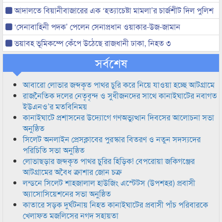
আদালতে বিয়ানীবাজারের এক ‘হত্যাচেষ্টা মামলা’র চার্জশীট দিল পুলিশ
‘সেনাবাহিনী পদক’ পেলেন সেনাপ্রধান ওয়াকার-উজ-জামান
ভয়াবহ ভূমিকম্পে কেঁপে উঠেছে রাজধানী ঢাকা, নিহত ৩
সর্বশেষ
আবারো লোভার জব্দকৃত পাথর চুরি করে নিয়ে যাওয়া হচ্ছে আটগ্রামে
রাজনৈতিক দলের নেতৃবৃন্দ ও সুধীজনদের সাথে কানাইঘাটের নবাগত
ইউএনও’র মতবিনিময়
কানাইঘাটে প্রশাসনের উদ্যোগে গণঅভ্যুত্থান দিবসের আলোচনা সভা
অনুষ্ঠিত
সিলেট অনলাইন প্রেসক্লাবের পুরস্কার বিতরণ ও নতুন সদস্যদের
পরিচিতি সভা অনুষ্ঠিত
লোভাছড়ার জব্দকৃত পাথর চুরির হিড়িক! বেপরোয়া জকিগঞ্জের
আটগ্রামের অবৈধ ক্রাশার জোন চক্র
লন্ডনে সিলেট শাহজালাল হাউজিং এস্টেটস (উপশহর) প্রবাসী
অ্যাসোসিয়েশনের সভা অনুষ্ঠিত
কাতারে সড়ক দুর্ঘটনায় নিহত কানাইঘাটের প্রবাসী পাঁচ পরিবারকে
খেলাফত মজলিসের নগদ সহায়তা