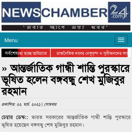
Menu
সর্বশেষ
িয়ে যাওয়া হচ্ছে আটগ্রামে
রাজনৈতিক দলের নেতৃবৃন্দ ও সুধীজনদের সাথে
তিযোগিতার পুরস্কার বিতরণ সম্পন্ন
সিলেটে বাংলাদেশ গ্রুপ থিয়েটার ফেডারেশানের ব
» আন্তর্জাতিক গান্ধী শান্তি পুরস্কারে
ভূষিত হলেন বঙ্গবন্ধু শেখ মুজিবুর
রহমান
প্রকাশিত: ২২. মার্চ. ২০২১ | সোমবার
ভারত সরকারের আন্তর্জাতিক গান্ধী শান্তি পুরস্কারে
চেম্বার ডেস্ক::
ভূষিত হয়েছেন বঙ্গবন্ধু শেখ মুজিবুর রহমান।