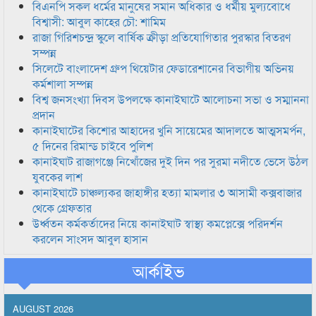
বিএনপি সকল ধর্মের মানুষের সমান অধিকার ও ধর্মীয় মুল্যবোধে
বিশ্বাসী: আবুল কাহের চৌ: শামিম
রাজা গিরিশচন্দ্র স্কুলে বার্ষিক ক্রীড়া প্রতিযোগিতার পুরস্কার বিতরণ
সম্পন্ন
সিলেটে বাংলাদেশ গ্রুপ থিয়েটার ফেডারেশানের বিভাগীয় অভিনয়
কর্মশালা সম্পন্ন
বিশ্ব জনসংখ্যা দিবস উপলক্ষে কানাইঘাটে আলোচনা সভা ও সম্মাননা
প্রদান
কানাইঘাটের কিশোর আহাদের খুনি সায়েমের আদালতে আত্মসমর্পন,
৫ দিনের রিমান্ড চাইবে পুলিশ
কানাইঘাট রাজাগঞ্জে নিখোঁজের দুই দিন পর সুরমা নদীতে ভেসে উঠল
যুবকের লাশ
কানাইঘাটে চাঞ্চল্যকর জাহাঙ্গীর হত্যা মামলার ৩ আসামী কক্সবাজার
থেকে গ্রেফতার
উর্ধ্বতন কর্মকর্তাদের নিয়ে কানাইঘাট স্বাস্থ্য কমপ্লেক্সে পরিদর্শন
করলেন সাংসদ আবুল হাসান
আর্কাইভ
AUGUST 2026