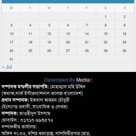
M
T
W
T
F
S
S
1
2
3
4
5
6
7
8
9
10
11
12
13
14
15
16
17
18
19
20
21
22
23
24
25
26
27
28
29
30
31
« Jul
Developed By
Media
it
সম্পাদক মন্ডলীর সভাপতি:
মোহাম্মাদ মহি উদ্দিন
(অধ্যক্ষ,সার্ক ইন্টারন্যাশনাল কলেজ বাংলাদেশ)
প্রধান সম্পাদক:
ইকবাল আহমদ চৌধুরী
(ইংল্যান্ড প্রবাসী, সাংবাদিক ও লেখক)
সম্পাদক:
তাওহীদুল ইসলাম
মোবাইল : ০১৭১০-৯৯৩৫৭২
সম্পাদকীয় কার্যালয়:
অফিস নং-০২, বশির কমপ্লেক্স, লালদিঘীরপার রোড,