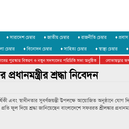
♦ সারাদেশ চেম্বার
♦ জাতীয় চেম্বার
♦ রাজনীতি চেম্বার
♦ প্রবাস 
লা চেম্বার
♦ বিনোদন চেম্বার
♦ সাহিত্য চেম্বার
♦ স্বাস্থ্য চেম্বার
♦
র পুরস্কার বিতরণ ও নতুন সদস্যদের পরিচিতি সভা অনুষ্ঠিত
লোভাছড়ার জব্দকৃত 
 খুনি সায়েমের আদালতে আত্মসমর্পন, ৫ দিনের রিমান্ড চাইবে পুলিশ
প্রধানমন্ত্রীর শ্রদ্ধা নিবেদন
র্ষিকী এবং স্বাধীনতার সুবর্ণজয়ন্তী উপলক্ষে আয়োজিত অনুষ্ঠানে যোগ 
রতি ফুল দিয়ে শ্রদ্ধা জানিয়েছেন বাংলাদেশে সফররত শ্রীলঙ্কার প্রধানমন্ত্র