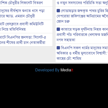
ী আশিক চৌধুরীর লিফলেট বিতরণ
ও নতুন সদস্যদের পরিচিতি সভা অনুষ
মানুষের দীর্ঘশ্বাস শুনতে ধসে পড়া
লোভাছড়ার জব্দকৃত পাথর চুরির হ
ারে অ্যাড. এমরান চৌধুরী
বেপরোয়া জকিগঞ্জের আটগ্রামের অবৈধ
জোন চক্র
ট প্রেসক্লাবে প্রবাসী কমিউনিটি
ের নিয়ে মতিবিনিময়
কাতারে সড়ক দুর্ঘটনায় নিহত কা
প্রবাসী পাঁচ পরিবারকে খেলাফত মজ
ঘাটে বিএনপির জনসভা: সিলেট-৫
নগদ সহায়তা
র শীষের প্রার্থী চান নেতাকর্মীরা
বিএনপি সকল ধর্মের মানুষের সম
অধিকার ও ধর্মীয় মুল্যবোধে বিশ্বাসী
কাহের চৌ: শামিম
Developed By
Media
it