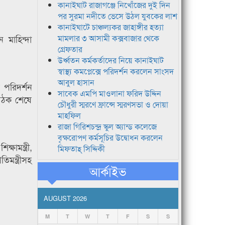
কানাইঘাট রাজাগঞ্জে নিখোঁজের দুই দিন
পর সুরমা নদীতে ভেসে উঠল যুবকের লাশ
কানাইঘাটে চাঞ্চল্যকর জাহাঙ্গীর হত্যা
মাহিন্দা
মামলার ৩ আসামী কক্সবাজার থেকে
গ্রেফতার
উর্ধ্বতন কর্মকর্তাদের নিয়ে কানাইঘাট
স্বাস্থ্য কমপ্লেক্সে পরিদর্শন করলেন সাংসদ
আবুল হাসান
র পরিদর্শন
সাবেক এমপি মাওলানা ফরিদ উদ্দিন
 বৈঠক শেষে
চৌধুরী স্মরণে ফ্রান্সে স্মরণসভা ও দোয়া
মাহফিল
রাজা গিরিশচন্দ্র স্কুল অ্যান্ড কলেজে
বৃক্ষরোপণ কর্মসূচির উদ্বোধন করলেন
ষামন্ত্রী,
মিফতাহ্ সিদ্দিকী
তিমন্ত্রীসহ
আর্কাইভ
AUGUST 2026
M
T
W
T
F
S
S