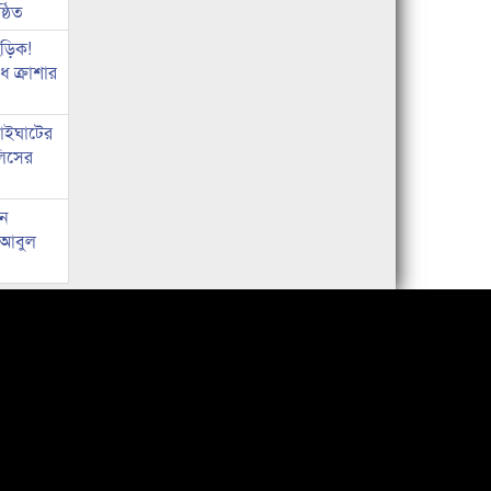
্ঠিত
িড়িক!
 ক্রাশার
নাইঘাটের
লিসের
ান
: আবুল