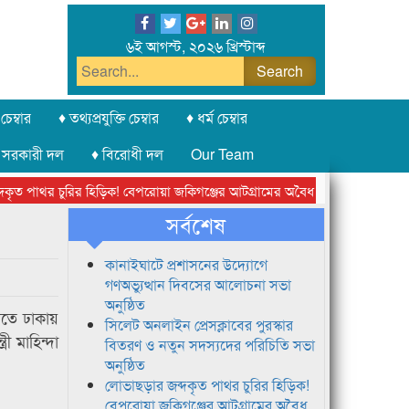
৬ই আগস্ট, ২০২৬ খ্রিস্টাব্দ
চেম্বার
♦ তথ্যপ্রযুক্তি চেম্বার
♦ ধর্ম চেম্বার
 সরকারী দল
♦ বিরোধী দল
Our Team
পাথর চুরির হিড়িক! বেপরোয়া জকিগঞ্জের আটগ্রামের অবৈধ ক্রাশার জোন চক্র
সর্বশেষ
কানাইঘাটে প্রশাসনের উদ্যোগে
গণঅভ্যুত্থান দিবসের আলোচনা সভা
অনুষ্ঠিত
দিতে ঢাকায়
সিলেট অনলাইন প্রেসক্লাবের পুরস্কার
ী মাহিন্দা
বিতরণ ও নতুন সদস্যদের পরিচিতি সভা
অনুষ্ঠিত
লোভাছড়ার জব্দকৃত পাথর চুরির হিড়িক!
বেপরোয়া জকিগঞ্জের আটগ্রামের অবৈধ