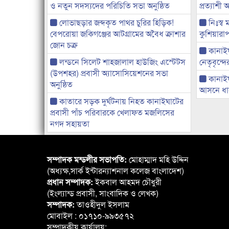
ও নতুন সদস্যদের পরিচিতি সভা অনুষ্ঠিত
প্রত্যাশ
লোভাছড়ার জব্দকৃত পাথর চুরির হিড়িক!
নিঃস্ব 
বেপরোয়া জকিগঞ্জের আটগ্রামের অবৈধ ক্রাশার
কুশিয়ারাপ
জোন চক্র
কানাইঘা
লন্ডনে সিলেট শাহজালাল হাউজিং এস্টেটস
নেতৃবৃন্দ
(উপশহর) প্রবাসী অ্যাসোসিয়েশনের সভা
কানাই
অনুষ্ঠিত
আসনে ধানে
কাতারে সড়ক দুর্ঘটনায় নিহত কানাইঘাটের
প্রবাসী পাঁচ পরিবারকে খেলাফত মজলিসের
নগদ সহায়তা
সম্পাদক মন্ডলীর সভাপতি:
মোহাম্মাদ মহি উদ্দিন
(অধ্যক্ষ,সার্ক ইন্টারন্যাশনাল কলেজ বাংলাদেশ)
প্রধান সম্পাদক:
ইকবাল আহমদ চৌধুরী
(ইংল্যান্ড প্রবাসী, সাংবাদিক ও লেখক)
সম্পাদক:
তাওহীদুল ইসলাম
মোবাইল : ০১৭১০-৯৯৩৫৭২
সম্পাদকীয় কার্যালয়: