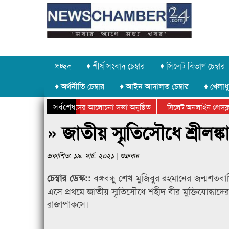
প্রচ্ছদ
♦ শীর্ষ সংবাদ চেম্বার
♦ সিলেট বিভাগ চেম্বার
♦ অর্থনীতি চেম্বার
♦ আইন আদালত চেম্বার
♦ খেলাধু
সর্বশেষ
্যোগে গণঅভ্যুত্থান দিবসের আলোচনা সভা অনুষ্ঠিত
সিলেট অনলাইন প্রেসক্লাবে
লক্ষে কানাইঘাটে আলোচনা সভা ও সম্মাননা প্রদান
কানাইঘাটের কিশোর আহাদের
» জাতীয় স্মৃতিসৌধে শ্রীলঙ্কার 
প্রকাশিত: ১৯. মার্চ. ২০২১ | শুক্রবার
বঙ্গবন্ধু শেখ মুজিবুর রহমানের জন্মশতবা
চেম্বার ডেস্ক::
এসে প্রথমে জাতীয় স্মৃতিসৌধে শহীদ বীর মুক্তিযোদ্ধাদের প্
রাজাপাকসে।