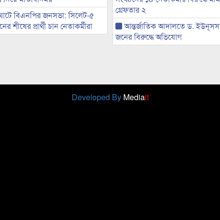
গ্রেফতার ২
ঘাটে বিএনপির জনসভা: সিলেট-৫
র শীষের প্রার্থী চান নেতাকর্মীরা
আন্তর্জাতিক আদালতে ড. ইউনূস
জনের বিরুদ্ধে অভিযোগ
Developed By
Media
it