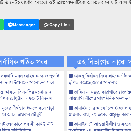
ভি নেটওয়ার্কের দেওয়া ওই প্রতিবেদনটিকে অসত্য-বানোয়াট বলে উ
Messenger
Copy Link
সর্বাধিক পঠিত খবর
এই বিভাগের আরো 
 সরকারি মদন মোহন কলেজে জুলাই
ডাকসু নির্বাচন নিয়ে হাইকোর্টের
্থান দিবস উপলক্ষে আলোচনা সভা
স্থগিত করেছে চেম্বার আদালত
-৫ আসনে বিএনপির মনোনয়ন
জামিন না মঞ্জুর, কারাগারে রাজগঞ্
ী আশিক চৌধুরীর লিফলেট বিতরণ
আওয়ামী লীগের সাংগঠনিক সম্পাদক
মানুষের দীর্ঘশ্বাস শুনতে ধসে পড়া
কানাইঘাটের আলোচিত ইফজাল হত
ারে অ্যাড. এমরান চৌধুরী
মামলার রায়, ১০ জনের আমৃত্যু কারাদ
ট প্রেসক্লাবে প্রবাসী কমিউনিটি
কানাইঘাটে আওয়ামীলীগ ও সহয
ের নিয়ে মতিবিনিময়
সংঘঠনের ১৪ নেতাকর্মীর বিরুদ্ধে মাম