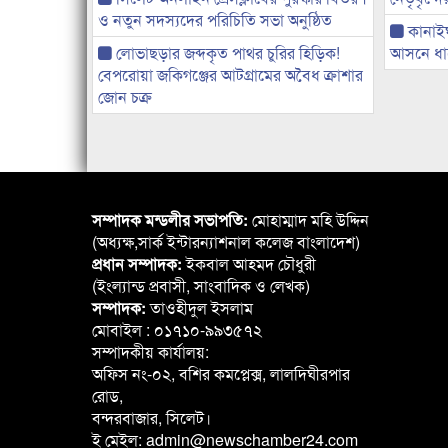
ও নতুন সদস্যদের পরিচিতি সভা অনুষ্ঠিত
কানাই
লোভাছড়ার জব্দকৃত পাথর চুরির হিড়িক!
আসনে ধানে
বেপরোয়া জকিগঞ্জের আটগ্রামের অবৈধ ক্রাশার
জোন চক্র
সম্পাদক মন্ডলীর সভাপতি:
মোহাম্মাদ মহি উদ্দিন
(অধ্যক্ষ,সার্ক ইন্টারন্যাশনাল কলেজ বাংলাদেশ)
প্রধান সম্পাদক:
ইকবাল আহমদ চৌধুরী
(ইংল্যান্ড প্রবাসী, সাংবাদিক ও লেখক)
সম্পাদক:
তাওহীদুল ইসলাম
মোবাইল : ০১৭১০-৯৯৩৫৭২
সম্পাদকীয় কার্যালয়:
অফিস নং-০২, বশির কমপ্লেক্স, লালদিঘীরপার
রোড,
বন্দরবাজার, সিলেট।
ই মেইল: admin@newschamber24.com