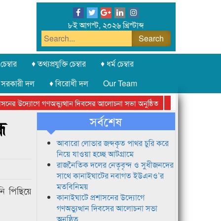
৮ই আগস্ট, ২০২৬ খ্রিস্টাব্দ
চেম্বার
♦ তথ্যপ্রযুক্তি চেম্বার
♦ ধর্ম চেম্বার
 সরকারী দল
♦ বিরোধী দল
Our Team
ের উদ্যোগে গণঅভ্যুত্থান দিবসের আলোচনা সভা অনুষ্ঠিত
সিলেট অনলাইন প্রেসক
সর্বশেষ
ে
আবারো লোভার জব্দকৃত পাথর চুরি করে
নিয়ে যাওয়া হচ্ছে আটগ্রামে
রাজনৈতিক দলের নেতৃবৃন্দ ও সুধীজনদের
সাথে কানাইঘাটের নবাগত ইউএনও’র
মতবিনিময়
নি পিছিয়ে
কানাইঘাটে প্রশাসনের উদ্যোগে
গণঅভ্যুত্থান দিবসের আলোচনা সভা
অনুষ্ঠিত