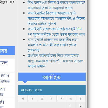
ল্লেখ করা
বিশ্ব জনসংখ্যা দিবস উপলক্ষে কানাইঘাটে
আলোচনা সভা ও সম্মাননা প্রদান
কানাইঘাটের কিশোর আহাদের খুনি
সায়েমের আদালতে আত্মসমর্পন, ৫ দিনের
রিমান্ড চাইবে পুলিশ
কানাইঘাট রাজাগঞ্জে নিখোঁজের দুই দিন
পর সুরমা নদীতে ভেসে উঠল যুবকের লাশ
কানাইঘাটে চাঞ্চল্যকর জাহাঙ্গীর হত্যা
মামলার ৩ আসামী কক্সবাজার থেকে
খবর
গ্রেফতার
উর্ধ্বতন কর্মকর্তাদের নিয়ে কানাইঘাট
স্বাস্থ্য কমপ্লেক্সে পরিদর্শন করলেন সাংসদ
 আদেশ
আবুল হাসান
আর্কাইভ
জ ইউপি
 লুৎফর
্যা
AUGUST 2026
ণ্ড
M
T
W
T
F
S
S
োগী
1
2
লা,