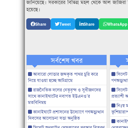
জানিয়েছে। সরকারের বিভিন্ন মহল থেকে আল জাজিরা টি
হয়েছে।
Share
Tweet
Share
WhatsApp
সর্বশেষ খবর
আবারো লোভার জব্দকৃত পাথর চুরি করে
সিলেট
নিয়ে যাওয়া হচ্ছে আটগ্রামে
গণঅভ্যুত
রাজনৈতিক দলের নেতৃবৃন্দ ও সুধীজনদের
সিলেট
সাথে কানাইঘাটের নবাগত ইউএনও’র
প্রত্যাশ
মতবিনিময়
নিঃস্ব 
কানাইঘাটে প্রশাসনের উদ্যোগে গণঅভ্যুত্থান
কুশিয়ারাপ
দিবসের আলোচনা সভা অনুষ্ঠিত
কানাইঘা
সিলেট অনলাইন প্রেসক্লাবের পুরস্কার বিতরণ
নেতৃবৃন্দ