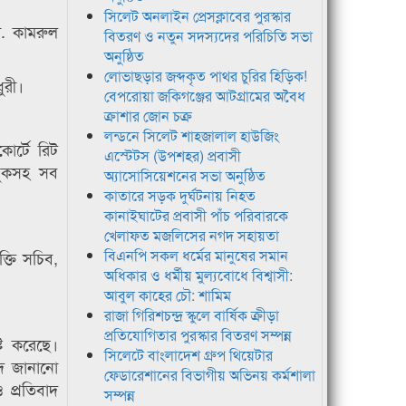
সিলেট অনলাইন প্রেসক্লাবের পুরস্কার
. কামরুল
বিতরণ ও নতুন সদস্যদের পরিচিতি সভা
অনুষ্ঠিত
লোভাছড়ার জব্দকৃত পাথর চুরির হিড়িক!
ুরী।
বেপরোয়া জকিগঞ্জের আটগ্রামের অবৈধ
ক্রাশার জোন চক্র
লন্ডনে সিলেট শাহজালাল হাউজিং
োর্টে রিট
এস্টেটস (উপশহর) প্রবাসী
সবুকসহ সব
অ্যাসোসিয়েশনের সভা অনুষ্ঠিত
কাতারে সড়ক দুর্ঘটনায় নিহত
কানাইঘাটের প্রবাসী পাঁচ পরিবারকে
খেলাফত মজলিসের নগদ সহায়তা
বিএনপি সকল ধর্মের মানুষের সমান
্তি সচিব,
অধিকার ও ধর্মীয় মুল্যবোধে বিশ্বাসী:
আবুল কাহের চৌ: শামিম
রাজা গিরিশচন্দ্র স্কুলে বার্ষিক ক্রীড়া
প্রতিযোগিতার পুরস্কার বিতরণ সম্পন্ন
টি করেছে।
সিলেটে বাংলাদেশ গ্রুপ থিয়েটার
াদ জানানো
ফেডারেশানের বিভাগীয় অভিনয় কর্মশালা
ও প্রতিবাদ
সম্পন্ন