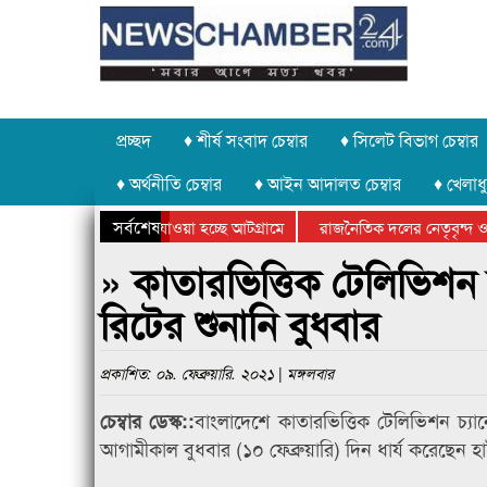
প্রচ্ছদ
♦ শীর্ষ সংবাদ চেম্বার
♦ সিলেট বিভাগ চেম্বার
♦ অর্থনীতি চেম্বার
♦ আইন আদালত চেম্বার
♦ খেলাধু
সর্বশেষ
 পাথর চুরি করে নিয়ে যাওয়া হচ্ছে আটগ্রামে
রাজনৈতিক দলের নেতৃবৃন্দ ও 
 বার্ষিক ক্রীড়া প্রতিযোগিতার পুরস্কার বিতরণ সম্পন্ন
সিলেটে বাংলাদেশ গ্রুপ থিয়ে
» কাতারভিত্তিক টেলিভিশন চ
রিটের শুনানি বুধবার
প্রকাশিত: ০৯. ফেব্রুয়ারি. ২০২১ | মঙ্গলবার
বাংলাদেশে কাতারভিত্তিক টেলিভিশন চ্যান
চেম্বার ডেস্ক::
আগামীকাল বুধবার (১০ ফেব্রুয়ারি) দিন ধার্য করেছেন হা