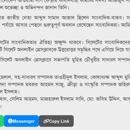
লেল শুভেচ্ছা ও অভিনন্দন জানান তিনি।
 জাতীয় নেতা আব্দুস সামাদ আজাদ ছিলেন সাংবাদিক-বান্ধব। সা
যায়ে আসার পেছনে গুরুত্বপূর্ণ অবদান রেখেছেন সাংবাদিকরা। আম
টের সাংবাদিকতার ঐতিহ্য অক্ষুণ্ন থাকবে। সিলেটের সাংবাদিকদের
টি সিলেট অনলাইন প্রেসক্লাবকে উত্তরোত্তর সমৃদ্ধির পথে এগিয়ে নিয়ে য
 সিলেট অনলাইন প্রেসক্লাবে সভাপতি মুহিত চৌধুরীর সাধারণ সম্প
ল, সহ-সাধারণ সম্পাদক তাওহীদুল ইসলাম, কোষাধ্যক্ষ আব্দুল মুহ
কাশনা সম্পাদক মবরুর আহমদ সাজু, ক্রীড়া ও সংস্কৃতি সম্পাদক জহি
ফুল ইসলাম।
খান, সেলিম আহমদ, মাজহারুল ইসলাম সাদি, মো: জসিম উদ্দিন, আব্দ
।
Messenger
Copy Link