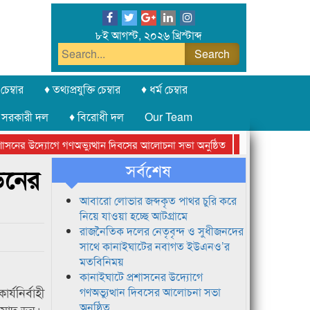
৮ই আগস্ট, ২০২৬ খ্রিস্টাব্দ
চেম্বার
♦ তথ্যপ্রযুক্তি চেম্বার
♦ ধর্ম চেম্বার
 সরকারী দল
♦ বিরোধী দল
Our Team
নের উদ্যোগে গণঅভ্যুত্থান দিবসের আলোচনা সভা অনুষ্ঠিত
সিলেট অনলাইন প্রেস
সর্বশেষ
 ডনের
আবারো লোভার জব্দকৃত পাথর চুরি করে
নিয়ে যাওয়া হচ্ছে আটগ্রামে
রাজনৈতিক দলের নেতৃবৃন্দ ও সুধীজনদের
সাথে কানাইঘাটের নবাগত ইউএনও’র
মতবিনিময়
কানাইঘাটে প্রশাসনের উদ্যোগে
যনির্বাহী
গণঅভ্যুত্থান দিবসের আলোচনা সভা
অনুষ্ঠিত
সামাদ ডন।