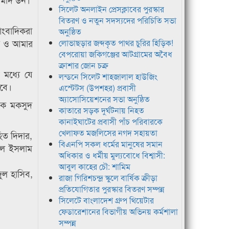
সিলেট অনলাইন প্রেসক্লাবের পুরস্কার
বিতরণ ও নতুন সদস্যদের পরিচিতি সভা
ংবাদিকরা
অনুষ্ঠিত
ি ও আমার
লোভাছড়ার জব্দকৃত পাথর চুরির হিড়িক!
বেপরোয়া জকিগঞ্জের আটগ্রামের অবৈধ
ক্রাশার জোন চক্র
 মধ্যে যে
লন্ডনে সিলেট শাহজালাল হাউজিং
াবে।
এস্টেটস (উপশহর) প্রবাসী
অ্যাসোসিয়েশনের সভা অনুষ্ঠিত
াদক মকসুদ
কাতারে সড়ক দুর্ঘটনায় নিহত
কানাইঘাটের প্রবাসী পাঁচ পরিবারকে
খেলাফত মজলিসের নগদ সহায়তা
িত দিদার,
বিএনপি সকল ধর্মের মানুষের সমান
রুল ইসলাম
অধিকার ও ধর্মীয় মুল্যবোধে বিশ্বাসী:
আবুল কাহের চৌ: শামিম
ুল হাসিব,
রাজা গিরিশচন্দ্র স্কুলে বার্ষিক ক্রীড়া
প্রতিযোগিতার পুরস্কার বিতরণ সম্পন্ন
সিলেটে বাংলাদেশ গ্রুপ থিয়েটার
ফেডারেশানের বিভাগীয় অভিনয় কর্মশালা
সম্পন্ন