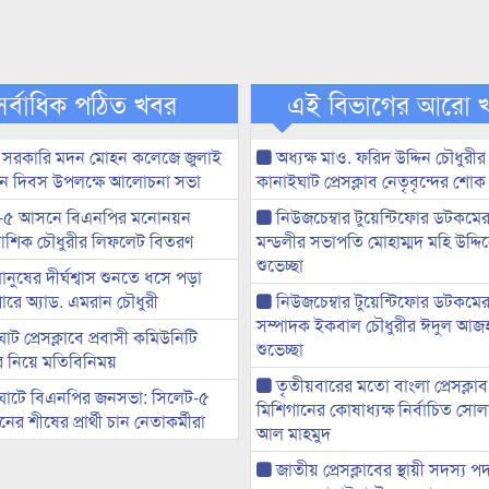
সর্বাধিক পঠিত খবর
এই বিভাগের আরো 
 সরকারি মদন মোহন কলেজে জুলাই
অধ্যক্ষ মাও. ফরিদ উদ্দিন চৌধুরীর 
্থান দিবস উপলক্ষে আলোচনা সভা
কানাইঘাট প্রেসক্লাব নেতৃবৃন্দের শোক
-৫ আসনে বিএনপির মনোনয়ন
নিউজচেম্বার টুয়েন্টিফোর ডটকমে
ী আশিক চৌধুরীর লিফলেট বিতরণ
মন্ডলীর সভাপতি মোহাম্মদ মহি উদ্দ
শুভেচ্ছা
মানুষের দীর্ঘশ্বাস শুনতে ধসে পড়া
ারে অ্যাড. এমরান চৌধুরী
নিউজচেম্বার টুয়েন্টিফোর ডটকমের 
সম্পাদক ইকবাল চৌধুরীর ঈদুল আজ
ট প্রেসক্লাবে প্রবাসী কমিউনিটি
শুভেচ্ছা
ের নিয়ে মতিবিনিময়
তৃতীয়বারের মতো বাংলা প্রেসক্লাব
ঘাটে বিএনপির জনসভা: সিলেট-৫
মিশিগানের কোষাধ্যক্ষ নির্বাচিত সো
র শীষের প্রার্থী চান নেতাকর্মীরা
আল মাহমুদ
জাতীয় প্রেসক্লাবের স্থায়ী সদস্য প