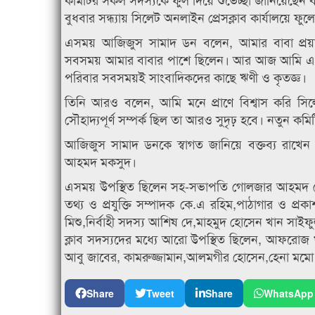
বুধবার সন্ধ্যায় সিলেট অনলাইন প্রেসক্লাব কার্যালয়ে ফু
এসময় আজিজুস সামাদ ডন বলেন, আমার বাবা প্রয়াত
সবসময় আমার বাবার পাশে ছিলেন। আর আজ আমি এ পর্
পরিবার সবসময়ই সাংবাদিকদের কাছে ঋণী ও কৃতজ্ঞ।
তিনি আরও বলেন, আমি মনে প্রাণে বিশ্বাস করি সিলে
সৌহাদ্যপূর্ণ সম্পর্ক ছিল তা আরও সুদৃঢ় হবে। নতুন কমি
আজিজুস সামাদ ডনকে স্বাগত জানিয়ে বক্তব্য রাখেন
আহমদ মকসুদ।
এসময় উপস্থিত ছিলেন সহ-সভাপতি গোলজার আহমদ হেলা
তথ্য ও প্রযুক্তি সম্পাদক কে.এ রহিম,পাঠাগার ও প্র
মিশু,নির্বাহী সদস্য আশিষ দে,মাহমুদ হোসেন খান সাই
ক্লাব সদস্যদের মধ্যে আরো উপস্থিত ছিলেন, আফরোজ 
আবু জাবের, কামরুজ্জামান,আলমগীর হোসেন,হেনা মমো
Share
Tweet
Share
WhatsApp