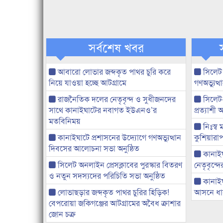
সর্বশেষ খবর
আবারো লোভার জব্দকৃত পাথর চুরি করে
সিলেট
নিয়ে যাওয়া হচ্ছে আটগ্রামে
গণঅভ্যুত
রাজনৈতিক দলের নেতৃবৃন্দ ও সুধীজনদের
সিলেট
সাথে কানাইঘাটের নবাগত ইউএনও’র
প্রত্যাশ
মতবিনিময়
নিঃস্ব 
কানাইঘাটে প্রশাসনের উদ্যোগে গণঅভ্যুত্থান
কুশিয়ারাপ
দিবসের আলোচনা সভা অনুষ্ঠিত
কানাইঘা
সিলেট অনলাইন প্রেসক্লাবের পুরস্কার বিতরণ
নেতৃবৃন্দ
ও নতুন সদস্যদের পরিচিতি সভা অনুষ্ঠিত
কানাই
লোভাছড়ার জব্দকৃত পাথর চুরির হিড়িক!
আসনে ধানে
বেপরোয়া জকিগঞ্জের আটগ্রামের অবৈধ ক্রাশার
জোন চক্র