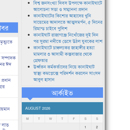
বিশ্ব জনসংখ্যা দিবস উপলক্ষে কানাইঘাটে
আলোচনা সভা ও সম্মাননা প্রদান
কানাইঘাটের কিশোর আহাদের খুনি
সায়েমের আদালতে আত্মসমর্পন, ৫ দিনের
খবর
রিমান্ড চাইবে পুলিশ
কানাইঘাট রাজাগঞ্জে নিখোঁজের দুই দিন
পর সুরমা নদীতে ভেসে উঠল যুবকের লাশ
মৃত্যুতে
কানাইঘাটে চাঞ্চল্যকর জাহাঙ্গীর হত্যা
মামলার ৩ আসামী কক্সবাজার থেকে
র সম্পাদক
গ্রেফতার
িনের ঈদ
উর্ধ্বতন কর্মকর্তাদের নিয়ে কানাইঘাট
স্বাস্থ্য কমপ্লেক্সে পরিদর্শন করলেন সাংসদ
আবুল হাসান
প্রধান
হার
আর্কাইভ
লায়মান
AUGUST 2026
M
T
W
T
F
S
S
দ লাভ
1
2