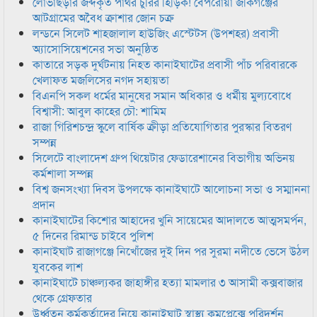
লোভাছড়ার জব্দকৃত পাথর চুরির হিড়িক! বেপরোয়া জকিগঞ্জের
আটগ্রামের অবৈধ ক্রাশার জোন চক্র
লন্ডনে সিলেট শাহজালাল হাউজিং এস্টেটস (উপশহর) প্রবাসী
অ্যাসোসিয়েশনের সভা অনুষ্ঠিত
কাতারে সড়ক দুর্ঘটনায় নিহত কানাইঘাটের প্রবাসী পাঁচ পরিবারকে
খেলাফত মজলিসের নগদ সহায়তা
বিএনপি সকল ধর্মের মানুষের সমান অধিকার ও ধর্মীয় মুল্যবোধে
বিশ্বাসী: আবুল কাহের চৌ: শামিম
রাজা গিরিশচন্দ্র স্কুলে বার্ষিক ক্রীড়া প্রতিযোগিতার পুরস্কার বিতরণ
সম্পন্ন
সিলেটে বাংলাদেশ গ্রুপ থিয়েটার ফেডারেশানের বিভাগীয় অভিনয়
কর্মশালা সম্পন্ন
বিশ্ব জনসংখ্যা দিবস উপলক্ষে কানাইঘাটে আলোচনা সভা ও সম্মাননা
প্রদান
কানাইঘাটের কিশোর আহাদের খুনি সায়েমের আদালতে আত্মসমর্পন,
৫ দিনের রিমান্ড চাইবে পুলিশ
কানাইঘাট রাজাগঞ্জে নিখোঁজের দুই দিন পর সুরমা নদীতে ভেসে উঠল
যুবকের লাশ
কানাইঘাটে চাঞ্চল্যকর জাহাঙ্গীর হত্যা মামলার ৩ আসামী কক্সবাজার
থেকে গ্রেফতার
উর্ধ্বতন কর্মকর্তাদের নিয়ে কানাইঘাট স্বাস্থ্য কমপ্লেক্সে পরিদর্শন