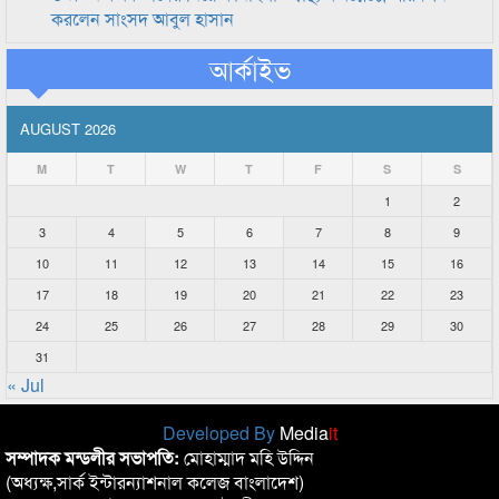
করলেন সাংসদ আবুল হাসান
আর্কাইভ
AUGUST 2026
M
T
W
T
F
S
S
1
2
3
4
5
6
7
8
9
10
11
12
13
14
15
16
17
18
19
20
21
22
23
24
25
26
27
28
29
30
31
« Jul
Developed By
Media
it
সম্পাদক মন্ডলীর সভাপতি:
মোহাম্মাদ মহি উদ্দিন
(অধ্যক্ষ,সার্ক ইন্টারন্যাশনাল কলেজ বাংলাদেশ)