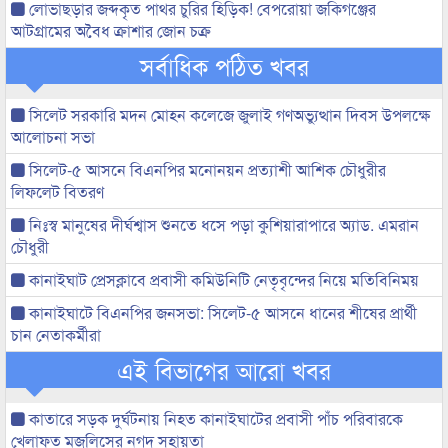
লোভাছড়ার জব্দকৃত পাথর চুরির হিড়িক! বেপরোয়া জকিগঞ্জের
আটগ্রামের অবৈধ ক্রাশার জোন চক্র
সর্বাধিক পঠিত খবর
সিলেট সরকারি মদন মোহন কলেজে জুলাই গণঅভ্যুত্থান দিবস উপলক্ষে
আলোচনা সভা
সিলেট-৫ আসনে বিএনপির মনোনয়ন প্রত্যাশী আশিক চৌধুরীর
লিফলেট বিতরণ
নিঃস্ব মানুষের দীর্ঘশ্বাস শুনতে ধসে পড়া কুশিয়ারাপারে অ্যাড. এমরান
চৌধুরী
কানাইঘাট প্রেসক্লাবে প্রবাসী কমিউনিটি নেতৃবৃন্দের নিয়ে মতিবিনিময়
কানাইঘাটে বিএনপির জনসভা: সিলেট-৫ আসনে ধানের শীষের প্রার্থী
চান নেতাকর্মীরা
এই বিভাগের আরো খবর
কাতারে সড়ক দুর্ঘটনায় নিহত কানাইঘাটের প্রবাসী পাঁচ পরিবারকে
খেলাফত মজলিসের নগদ সহায়তা