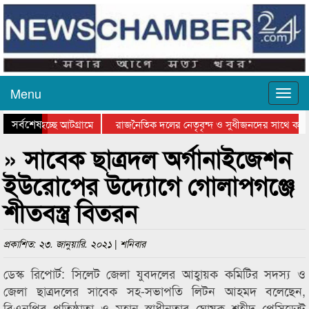
Menu
সর্বশেষ
যাওয়া হচ্ছে আটগ্রামে
রাজনৈতিক দলের নেতৃবৃন্দ ও সুধীজনদের সাথে কানা
িতার পুরস্কার বিতরণ সম্পন্ন
সিলেটে বাংলাদেশ গ্রুপ থিয়েটার ফেডারেশানের বিভাগী
» সাবেক ছাত্রদল অর্গানাইজেশন
ইউরোপের উদ্যোগে গোলাপগঞ্জে
শীতবস্ত্র বিতরন
প্রকাশিত: ২৩. জানুয়ারি. ২০২১ | শনিবার
ডেস্ক রিপোর্ট: সিলেট জেলা যুবদলের আহ্বায়ক কমিটির সদস্য ও
জেলা ছাত্রদলের সাবেক সহ-সভাপতি লিটন আহমদ বলেছেন,
বিএনপির প্রতিষ্ঠাতা ও মহান স্বাধীনতার ঘোষক শহীদ প্রেসিডেন্ট