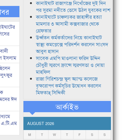
কানাইঘাট রাজাগঞ্জে নিখোঁজের দুই দিন
খবর
পর সুরমা নদীতে ভেসে উঠল যুবকের লাশ
কানাইঘাটে চাঞ্চল্যকর জাহাঙ্গীর হত্যা
মামলার ৩ আসামী কক্সবাজার থেকে
নাইঘাটের
গ্রেফতার
লিসের
উর্ধ্বতন কর্মকর্তাদের নিয়ে কানাইঘাট
স্বাস্থ্য কমপ্লেক্সে পরিদর্শন করলেন সাংসদ
িবাদী
আবুল হাসান
রুল ইসলাম
সাবেক এমপি মাওলানা ফরিদ উদ্দিন
চৌধুরী স্মরণে ফ্রান্সে স্মরণসভা ও দোয়া
 ছিলেন
মাহফিল
 লুৎফুর
রাজা গিরিশচন্দ্র স্কুল অ্যান্ড কলেজে
বৃক্ষরোপণ কর্মসূচির উদ্বোধন করলেন
কে
মিফতাহ্ সিদ্দিকী
হমদের ঈদ
আর্কাইভ
াধ্যমে
ে এ.টি.এম
AUGUST 2026
M
T
W
T
F
S
S