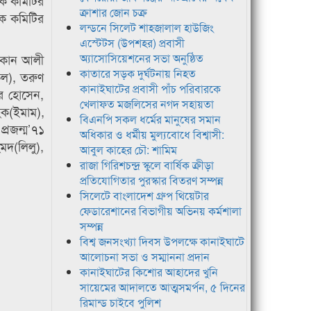
ক কমিটির
ক্রাশার জোন চক্র
য়ক কমিটির
লন্ডনে সিলেট শাহজালাল হাউজিং
এস্টেটস (উপশহর) প্রবাসী
আরকান আলী
অ্যাসোসিয়েশনের সভা অনুষ্ঠিত
কাতারে সড়ক দুর্ঘটনায় নিহত
কল), তরুণ
কানাইঘাটের প্রবাসী পাঁচ পরিবারকে
র হোসেন,
খেলাফত মজলিসের নগদ সহায়তা
ক(ইমাম),
বিএনপি সকল ধর্মের মানুষের সমান
্রজন্ম’৭১
অধিকার ও ধর্মীয় মুল্যবোধে বিশ্বাসী:
মদ(লিলু),
আবুল কাহের চৌ: শামিম
রাজা গিরিশচন্দ্র স্কুলে বার্ষিক ক্রীড়া
প্রতিযোগিতার পুরস্কার বিতরণ সম্পন্ন
সিলেটে বাংলাদেশ গ্রুপ থিয়েটার
ফেডারেশানের বিভাগীয় অভিনয় কর্মশালা
সম্পন্ন
বিশ্ব জনসংখ্যা দিবস উপলক্ষে কানাইঘাটে
আলোচনা সভা ও সম্মাননা প্রদান
কানাইঘাটের কিশোর আহাদের খুনি
সায়েমের আদালতে আত্মসমর্পন, ৫ দিনের
রিমান্ড চাইবে পুলিশ