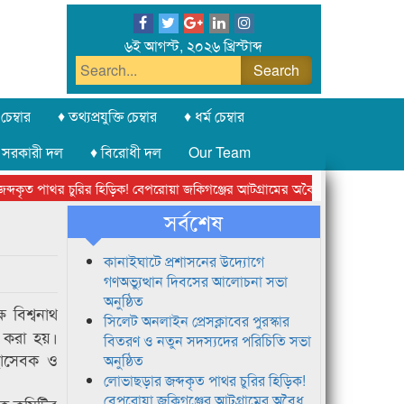
৬ই আগস্ট, ২০২৬ খ্রিস্টাব্দ
চেম্বার
♦ তথ্যপ্রযুক্তি চেম্বার
♦ ধর্ম চেম্বার
 সরকারী দল
♦ বিরোধী দল
Our Team
কৃত পাথর চুরির হিড়িক! বেপরোয়া জকিগঞ্জের আটগ্রামের অবৈধ ক্রাশার জোন চক্র
সর্বশেষ
কানাইঘাটে প্রশাসনের উদ্যোগে
গণঅভ্যুত্থান দিবসের আলোচনা সভা
অনুষ্ঠিত
 বিশ্বনাথ
সিলেট অনলাইন প্রেসক্লাবের পুরস্কার
ন করা হয়।
বিতরণ ও নতুন সদস্যদের পরিচিতি সভা
্ছাসেবক ও
অনুষ্ঠিত
লোভাছড়ার জব্দকৃত পাথর চুরির হিড়িক!
বেপরোয়া জকিগঞ্জের আটগ্রামের অবৈধ