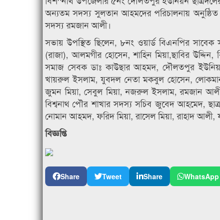
বিশ^নাথ উপজেলার ৫নং দৌলতপুর ইউনিয়ন ছাত্রদলের
অন্যতম সদস্য সুলতান আহমদের পরিচালনায় অনুষ্ঠিত স
সদস্য রমজান আলী।
সভায় উপস্থিত ছিলেন, ৮নং ওয়ার্ড বিএনপির সাবেক 
(রাজা), আলমগীর হোসেন, শাহিন মিয়া,ছাবির উদ্দিন, বি
সমাজ সেবক ডাঃ কাউছার আহমদ, দৌলতপুর ইউনিয়ন
খায়রুল ইসলাম, যুবদল নেতা মকবুল হোসেন, লোকমা
জুমন মিয়া, সেবুল মিয়া, নজরুল ইসলাম, রমজান আলী,
বিশ্বনাথ পৌর শাখার সদস্য সচিব জুবেদ আহমেদ, ছাত্
নোমান আহমদ, ফরিদ মিয়া, রাসেল মিয়া, রাহাদ আলী,
বিজ্ঞপ্তি
Share
Tweet
Share
WhatsApp