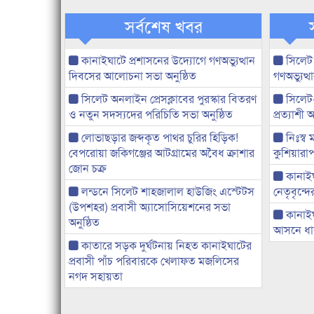
সর্বশেষ খবর
কানাইঘাটে প্রশাসনের উদ্যোগে গণঅভ্যুত্থান
সিলেট
দিবসের আলোচনা সভা অনুষ্ঠিত
গণঅভ্যুত
সিলেট অনলাইন প্রেসক্লাবের পুরস্কার বিতরণ
সিলেট
ও নতুন সদস্যদের পরিচিতি সভা অনুষ্ঠিত
প্রত্যাশ
লোভাছড়ার জব্দকৃত পাথর চুরির হিড়িক!
নিঃস্ব 
বেপরোয়া জকিগঞ্জের আটগ্রামের অবৈধ ক্রাশার
কুশিয়ারাপ
জোন চক্র
কানাইঘা
লন্ডনে সিলেট শাহজালাল হাউজিং এস্টেটস
নেতৃবৃন্দ
(উপশহর) প্রবাসী অ্যাসোসিয়েশনের সভা
কানাই
অনুষ্ঠিত
আসনে ধানে
কাতারে সড়ক দুর্ঘটনায় নিহত কানাইঘাটের
প্রবাসী পাঁচ পরিবারকে খেলাফত মজলিসের
নগদ সহায়তা