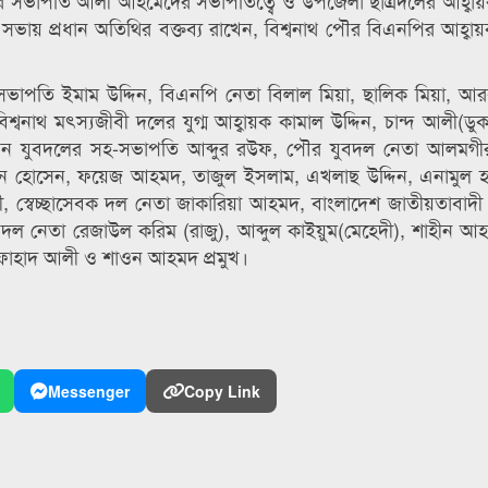
 সভাপতি আলী আহমেদের সভাপতিত্বে ও উপজেলা ছাত্রদলের আহ্বায়
ভায় প্রধান অতিথির বক্তব্য রাখেন, বিশ্বনাথ পৌর বিএনপির আহ্বা
সভাপতি ইমাম উদ্দিন, বিএনপি নেতা বিলাল মিয়া, ছালিক মিয়া, 
শ্বনাথ মৎস্যজীবী দলের যুগ্ম আহ্বায়ক কামাল উদ্দিন, চান্দ আলী(ডু
 যুবদলের সহ-সভাপতি আব্দুর রউফ, পৌর যুবদল নেতা আলমগী
ন হোসেন, ফয়েজ আহমদ, তাজুল ইসলাম, এখলাছ উদ্দিন, এনামুল হ
 স্বেচ্ছাসেবক দল নেতা জাকারিয়া আহমদ, বাংলাদেশ জাতীয়তাবাদী প
রদল নেতা রেজাউল করিম (রাজু), আব্দুল কাইয়ুম(মেহেদী), শাহীন আহ
 ফাহাদ আলী ও শাওন আহমদ প্রমুখ।
Messenger
Copy Link