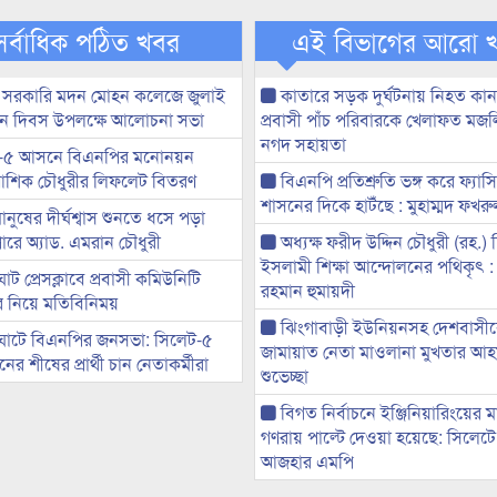
সর্বাধিক পঠিত খবর
এই বিভাগের আরো 
 সরকারি মদন মোহন কলেজে জুলাই
কাতারে সড়ক দুর্ঘটনায় নিহত কা
্থান দিবস উপলক্ষে আলোচনা সভা
প্রবাসী পাঁচ পরিবারকে খেলাফত মজ
নগদ সহায়তা
-৫ আসনে বিএনপির মনোনয়ন
ী আশিক চৌধুরীর লিফলেট বিতরণ
বিএনপি প্রতিশ্রুতি ভঙ্গ করে ফ্যাস
শাসনের দিকে হাটঁছে : মুহাম্মদ ফখ
মানুষের দীর্ঘশ্বাস শুনতে ধসে পড়া
ারে অ্যাড. এমরান চৌধুরী
অধ্যক্ষ ফরীদ উদ্দিন চৌধুরী (রহ.)
ইসলামী শিক্ষা আন্দোলনের পথিকৃৎ :
ট প্রেসক্লাবে প্রবাসী কমিউনিটি
রহমান হুমায়দী
ের নিয়ে মতিবিনিময়
ঝিংগাবাড়ী ইউনিয়নসহ দেশবাসী
ঘাটে বিএনপির জনসভা: সিলেট-৫
জামায়াত নেতা মাওলানা মুখতার আ
র শীষের প্রার্থী চান নেতাকর্মীরা
শুভেচ্ছা
বিগত নির্বাচনে ইঞ্জিনিয়ারিংয়ের ম
গণরায় পাল্টে দেওয়া হয়েছে: সিলেট
আজহার এমপি