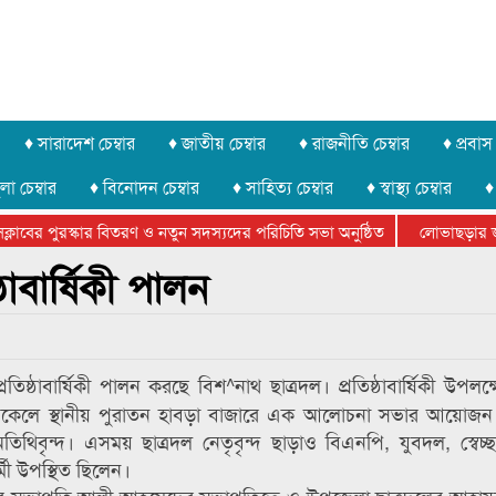
♦ সারাদেশ চেম্বার
♦ জাতীয় চেম্বার
♦ রাজনীতি চেম্বার
♦ প্রবাস 
লা চেম্বার
♦ বিনোদন চেম্বার
♦ সাহিত্য চেম্বার
♦ স্বাস্থ্য চেম্বার
♦
াবের পুরস্কার বিতরণ ও নতুন সদস্যদের পরিচিতি সভা অনুষ্ঠিত
লোভাছড়ার জব্দ
দের খুনি সায়েমের আদালতে আত্মসমর্পন, ৫ দিনের রিমান্ড চাইবে পুলিশ
্ঠাবার্ষিকী পালন
ঠাবার্ষিকী পালন করছে বিশ^নাথ ছাত্রদল। প্রতিষ্ঠাবার্ষিকী উপলক্ষে
র বিকেলে স্থানীয় পুরাতন হাবড়া বাজারে এক আলোচনা সভার আয়োজ
তিথিবৃন্দ। এসময় ছাত্রদল নেতৃবৃন্দ ছাড়াও বিএনপি, যুবদল, স্বেচ
্মী উপস্থিত ছিলেন।