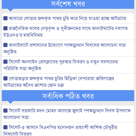
সর্বশেষ খবর
আবারো লোভার জব্দকৃত পাথর চুরি করে নিয়ে যাওয়া হচ্ছে আটগ্রামে
রাজনৈতিক দলের নেতৃবৃন্দ ও সুধীজনদের সাথে কানাইঘাটের নবাগত
ইউএনও’র মতবিনিময়
কানাইঘাটে প্রশাসনের উদ্যোগে গণঅভ্যুত্থান দিবসের আলোচনা সভা
অনুষ্ঠিত
সিলেট অনলাইন প্রেসক্লাবের পুরস্কার বিতরণ ও নতুন সদস্যদের
পরিচিতি সভা অনুষ্ঠিত
লোভাছড়ার জব্দকৃত পাথর চুরির হিড়িক! বেপরোয়া জকিগঞ্জের
আটগ্রামের অবৈধ ক্রাশার জোন চক্র
সর্বাধিক পঠিত খবর
সিলেট সরকারি মদন মোহন কলেজে জুলাই গণঅভ্যুত্থান দিবস উপলক্ষে
আলোচনা সভা
সিলেট-৫ আসনে বিএনপির মনোনয়ন প্রত্যাশী আশিক চৌধুরীর
লিফলেট বিতরণ