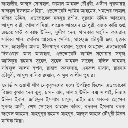
জাহাঙ্গীর, আব্দুস সোবহান, জামাল আহমদ চৌধুরী, প্রদীপ পুরকায়স্থ,
নাজমুল ইসলাম এহিয়া, এডভোকেট শামিম আহমেদ, শমশের জামাল,
মজির উদ্দিন, এডভোকেট মনসুর রশীদ, বুরহান উদ্দিন আহমেদ,
আব্দুল বারী, গোলাপ মিয়া, লায়েক আহমেদ চৌধুরী, রজত কান্তি গুপ্ত,
এডভোকেট আব্বাছ উদ্দিন, সুদীপ দেব, খন্দকার মহসিন কামরান,
সাব্বির খান, সেলিম আহমেদ সেলিম, মাহফুজ চৌধুরী জয়, মুক্তার
খান, জাহাঙ্গীর আলম, ইলিয়াসুর রহমান, সুয়েব আহমেদ, এডভোকেট
দিলওয়ার আল আজহার, এডভোকেট জাহিদ সরোয়ার সবুজ,
আতিকুর রহমান সুহেদ, সুহেল আহমদ সাহেল, খলিল আহমদ,
সাইফুল আলম স্বপন, রাহাত তরফদার, এমরুল হাসান, রায়হান
চৌধুরী, আব্দুল বাসিত রুম্মান, আব্দুল আলীম তুষার।
ওয়ার্ড আওয়ামী লীগ নেতৃবৃন্দদের মধ্যে উপস্থিত ছিলেন এডভোকেট
বিজয় কুমার দেব ভুলু, চন্দন রায়, সালাহ উদ্দীন বক্স সালাই, নিজাম
উদ্দিন ইরান, জাহিদুল ইসলাম মাসুদ, এইচ এম ফারুক হোসেন,
সুরুজ আলী, শেখ সোহেল আহমদ কবির, বদরুল ইসলাম বদরু,
জাবেদ আহমদ, মাহবুবুর রহমান মাহবুব, আব্দুল আহাদ চৌধুরী মিরন,
মানিক মিয়া।