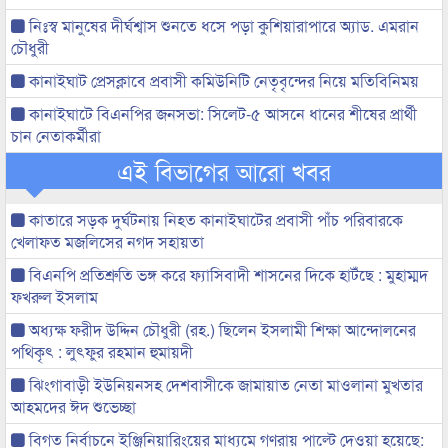
নিঃস্ব মানুষের দীর্ঘশ্বাস শুনতে ধসে পড়া কুশিয়ারাপারে অ্যাড. এমরান
চৌধুরী
কানাইঘাট প্রেসক্লাবে প্রবাসী কমিউনিটি নেতৃবৃন্দের নিয়ে মতিবিনিময়
কানাইঘাটে বিএনপির জনসভা: সিলেট-৫ আসনে ধানের শীষের প্রার্থী
চান নেতাকর্মীরা
এই বিভাগের আরো খবর
কাতারে সড়ক দুর্ঘটনায় নিহত কানাইঘাটের প্রবাসী পাঁচ পরিবারকে
খেলাফত মজলিসের নগদ সহায়তা
বিএনপি প্রতিশ্রুতি ভঙ্গ করে ফ্যাসিবাদী শাসনের দিকে হাটঁছে : মুহাম্মদ
ফখরুল ইসলাম
অধ্যক্ষ ফরীদ উদ্দিন চৌধুরী (রহ.) ছিলেন ইসলামী শিক্ষা আন্দোলনের
পথিকৃৎ : লুৎফুর রহমান হুমায়দী
ঝিংগাবাড়ী ইউনিয়নসহ দেশবাসীকে জামায়াত নেতা মাওলানা মুখতার
আহমদের ঈদ শুভেচ্ছা
বিগত নির্বাচনে ইঞ্জিনিয়ারিংয়ের মাধ্যমে গণরায় পাল্টে দেওয়া হয়েছে: