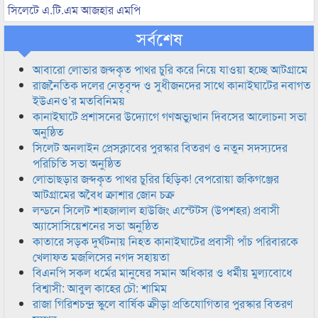
সিলেটে এ.টি.এম আজহার এমপি
সর্বশেষ
আবারো লোভার জব্দকৃত পাথর চুরি করে নিয়ে যাওয়া হচ্ছে আটগ্রামে
রাজনৈতিক দলের নেতৃবৃন্দ ও সুধীজনদের সাথে কানাইঘাটের নবাগত
ইউএনও’র মতবিনিময়
কানাইঘাটে প্রশাসনের উদ্যোগে গণঅভ্যুত্থান দিবসের আলোচনা সভা
অনুষ্ঠিত
সিলেট অনলাইন প্রেসক্লাবের পুরস্কার বিতরণ ও নতুন সদস্যদের
পরিচিতি সভা অনুষ্ঠিত
লোভাছড়ার জব্দকৃত পাথর চুরির হিড়িক! বেপরোয়া জকিগঞ্জের
আটগ্রামের অবৈধ ক্রাশার জোন চক্র
লন্ডনে সিলেট শাহজালাল হাউজিং এস্টেটস (উপশহর) প্রবাসী
অ্যাসোসিয়েশনের সভা অনুষ্ঠিত
কাতারে সড়ক দুর্ঘটনায় নিহত কানাইঘাটের প্রবাসী পাঁচ পরিবারকে
খেলাফত মজলিসের নগদ সহায়তা
বিএনপি সকল ধর্মের মানুষের সমান অধিকার ও ধর্মীয় মুল্যবোধে
বিশ্বাসী: আবুল কাহের চৌ: শামিম
রাজা গিরিশচন্দ্র স্কুলে বার্ষিক ক্রীড়া প্রতিযোগিতার পুরস্কার বিতরণ