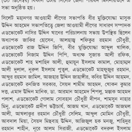
সভা অনুষ্ঠিত হয়।
সিলেট মহানগর আওয়ামী লীগের সভাপতি বীর মুক্তিযোদ্ধা মাসুক
উদ্দিন আহমেদ সভাপতিত্বে জেলা আওয়ামী লীগের সাধারণ সম্পাদক
এডভোকেট নাসির উদ্দিন খানের পরিচালনায় সভায় উপস্থিত ছিলেন
অধ্যাপক জাকির হোসেন, আলহাজ্ব শফিকুর রহমান চৌধুরী,
এডভোকেট রাজ উদ্দিন জিপি, বীর মুক্তিযোদ্ধা আব্দুল খালিক,
এডভোকেট নিজাম উদ্দিন পিপি, অধ্যক্ষ সুজাত আলী রফিক,
এডভোকেট শাহ মশাহিদ আলী, হুমায়ূূন ইসলাম কামাল, মোহাম্মদ
আলী দুলাল, নুরুল ইসলাম পুতুল, এডভোকেট মাহফুজুর রহমান,
আব্দুর রহমান জামিল, আজহার উদ্দিন জাহাঙ্গীর, কবির উদ্দিন আহমদ,
এডভোকেট রনজিত সরকার, সৈয়দ শামীম আহমদ, খোকন কুমার
দত্ত, এমাদ উদ্দিন মানিক, ডা. আরমান আহমেদ শিপলু, মস্তাক আহমদ
পলাশ, এডভোকেট গোলাম সোবহান চৌধুরী দীপন, শামসুন নাহার
মিনু, এডভোকেট প্রদীপ ভট্টাচার্য, আজম খান, এডভোকেট আজমল
আলী, আখলাকুর রহমান চৌধুরী সেলিম, আব্দুল মোমিন চৌধুরী,
আবদাল মিয়া, সৈয়দ মিছবাহ উদ্দিন, আজিজুল হক মনজু, শাহিদুর
রহমান শাহীন, নূরে আলম সিরাজী, এডভোকেট বদরুল ইসলাম