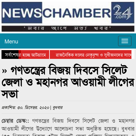
Menu
সর্বশেষ
য়ে যাওয়া হচ্ছে আটগ্রামে
রাজনৈতিক দলের নেতৃবৃন্দ ও সুধীজনদের সাথে ক
যোগিতার পুরস্কার বিতরণ সম্পন্ন
সিলেটে বাংলাদেশ গ্রুপ থিয়েটার ফেডারেশানের বিভ
» গণতন্ত্রের বিজয় দিবসে সিলেট
জেলা ও মহানগর আওয়ামী লীগের
সভা
প্রকাশিত: ৩০. ডিসেম্বর. ২০২০ | বুধবার
গণতন্ত্রের বিজয় দিবসে সিলেট জেলা ও মহানগর
চেম্বার ডেস্ক::
আওয়ামী লীগের উদ্যোগে আলোচনা সভা অনুষ্ঠিত হয়েছে। বুধবার
(৩০ ডিসেম্বর) বিকাল ৩টায় সিলেট জেলা পরিষদ মিলনায়তনে এ