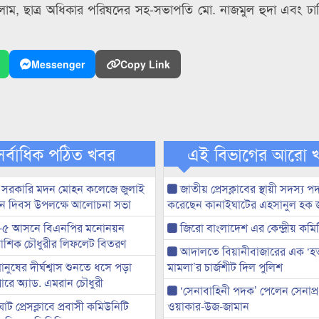
লাম, ছাত্র অধিকার পরিষদের সহ-সভাপতি মো. নাজমুল হুদা এবং ঢাবি শ
Messenger
Copy Link
সর্বাধিক পঠিত খবর
এই বিভাগের আরো 
 সরকারি মদন মোহন কলেজে জুলাই
জাতীয় প্রেসক্লাবের স্থায়ী সদস্য প
্থান দিবস উপলক্ষে আলোচনা সভা
করেছেন কানাইঘাটের এহসানুল হক 
-৫ আসনে বিএনপির মনোনয়ন
জিরো বাংলাদেশ এর কেন্দ্রীয় কমি
ী আশিক চৌধুরীর লিফলেট বিতরণ
আদালতে বিয়ানীবাজারের এক ‘হত্য
মানুষের দীর্ঘশ্বাস শুনতে ধসে পড়া
মামলা’র চার্জশীট দিল পুলিশ
ারে অ্যাড. এমরান চৌধুরী
‘সেনাবাহিনী পদক’ পেলেন সেনাপ্
ট প্রেসক্লাবে প্রবাসী কমিউনিটি
ওয়াকার-উজ-জামান