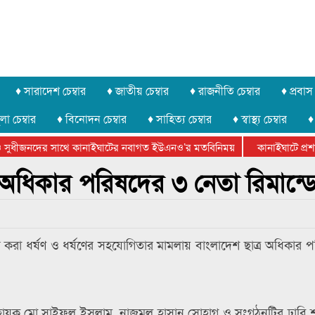
♦ সারাদেশ চেম্বার
♦ জাতীয় চেম্বার
♦ রাজনীতি চেম্বার
♦ প্রবাস 
লা চেম্বার
♦ বিনোদন চেম্বার
♦ সাহিত্য চেম্বার
♦ স্বাস্থ্য চেম্বার
♦
সুধীজনদের সাথে কানাইঘাটের নবাগত ইউএনও’র মতবিনিময়
কানাইঘাটে প্রশাস
টার ফেডারেশানের বিভাগীয় অভিনয় কর্মশালা সম্পন্ন
াত্র অধিকার পরিষদের ৩ নেতা রিমান্ড
ায়ের করা ধর্ষণ ও ধর্ষণের সহযোগিতার মামলায় বাংলাদেশ ছাত্র অধিকার
আহ্বায়ক মো.সাইফুল ইসলাম, নাজমুল হাসান সোহাগ ও সংগঠনটির ঢাবি 