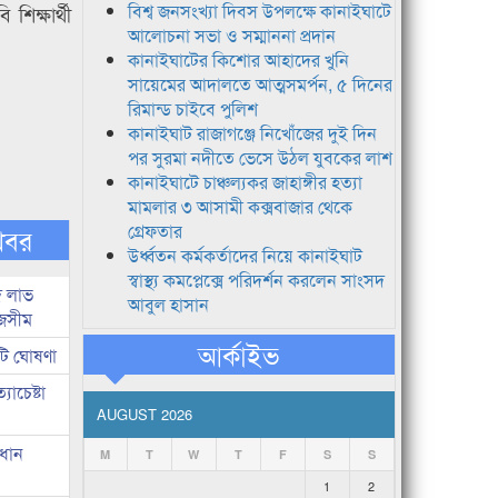
বিশ্ব জনসংখ্যা দিবস উপলক্ষে কানাইঘাটে
িক্ষার্থী
আলোচনা সভা ও সম্মাননা প্রদান
কানাইঘাটের কিশোর আহাদের খুনি
সায়েমের আদালতে আত্মসমর্পন, ৫ দিনের
রিমান্ড চাইবে পুলিশ
কানাইঘাট রাজাগঞ্জে নিখোঁজের দুই দিন
পর সুরমা নদীতে ভেসে উঠল যুবকের লাশ
কানাইঘাটে চাঞ্চল্যকর জাহাঙ্গীর হত্যা
মামলার ৩ আসামী কক্সবাজার থেকে
গ্রেফতার
খবর
উর্ধ্বতন কর্মকর্তাদের নিয়ে কানাইঘাট
স্বাস্থ্য কমপ্লেক্সে পরিদর্শন করলেন সাংসদ
দ লাভ
আবুল হাসান
জসীম
আর্কাইভ
টি ঘোষণা
াচেষ্টা
AUGUST 2026
রধান
M
T
W
T
F
S
S
1
2