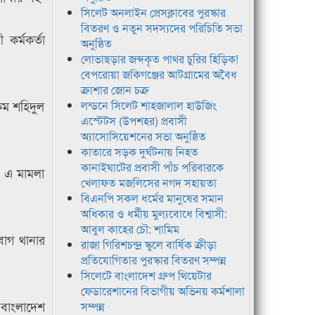
সিলেট অনলাইন প্রেসক্লাবের পুরস্কার
বিতরণ ও নতুন সদস্যদের পরিচিতি সভা
র্মকর্তা
অনুষ্ঠিত
লোভাছড়ার জব্দকৃত পাথর চুরির হিড়িক!
বেপরোয়া জকিগঞ্জের আটগ্রামের অবৈধ
ক্রাশার জোন চক্র
িম শহিদুল
লন্ডনে সিলেট শাহজালাল হাউজিং
এস্টেটস (উপশহর) প্রবাসী
অ্যাসোসিয়েশনের সভা অনুষ্ঠিত
কাতারে সড়ক দুর্ঘটনায় নিহত
কানাইঘাটের প্রবাসী পাঁচ পরিবারকে
য় এ মামলা
খেলাফত মজলিসের নগদ সহায়তা
বিএনপি সকল ধর্মের মানুষের সমান
অধিকার ও ধর্মীয় মুল্যবোধে বিশ্বাসী:
আবুল কাহের চৌ: শামিম
বাগ থানার
রাজা গিরিশচন্দ্র স্কুলে বার্ষিক ক্রীড়া
প্রতিযোগিতার পুরস্কার বিতরণ সম্পন্ন
সিলেটে বাংলাদেশ গ্রুপ থিয়েটার
ফেডারেশানের বিভাগীয় অভিনয় কর্মশালা
 বাংলাদেশ
সম্পন্ন