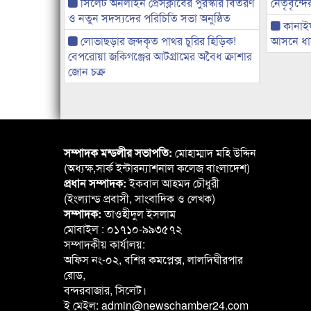
সিলেট অনলাইন প্রেসক্লাবের পুরস্কার বিতরণ
নেতৃবৃন্দ
ও নতুন সদস্যদের পরিচিতি সভা অনুষ্ঠিত
কানাই
লোভাছড়ার জব্দকৃত পাথর চুরির হিড়িক!
আসনে ধানে
বেপরোয়া জকিগঞ্জের আটগ্রামের অবৈধ ক্রাশার
জোন চক্র
সম্পাদক মন্ডলীর সভাপতি:
মোহাম্মাদ মহি উদ্দিন
(অধ্যক্ষ,সার্ক ইন্টারন্যাশনাল কলেজ বাংলাদেশ)
প্রধান সম্পাদক:
ইকবাল আহমদ চৌধুরী
(ইংল্যান্ড প্রবাসী, সাংবাদিক ও লেখক)
সম্পাদক:
তাওহীদুল ইসলাম
মোবাইল : ০১৭১০-৯৯৩৫৭২
সম্পাদকীয় কার্যালয়:
অফিস নং-০২, বশির কমপ্লেক্স, লালদিঘীরপার
রোড,
বন্দরবাজার, সিলেট।
ই মেইল: admin@newschamber24.com