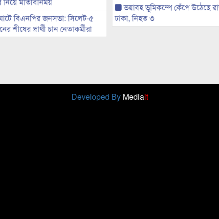
ের নিয়ে মতিবিনিময়
ভয়াবহ ভূমিকম্পে কেঁপে উঠেছে র
ঘাটে বিএনপির জনসভা: সিলেট-৫
ঢাকা, নিহত ৩
র শীষের প্রার্থী চান নেতাকর্মীরা
Developed By
Media
it