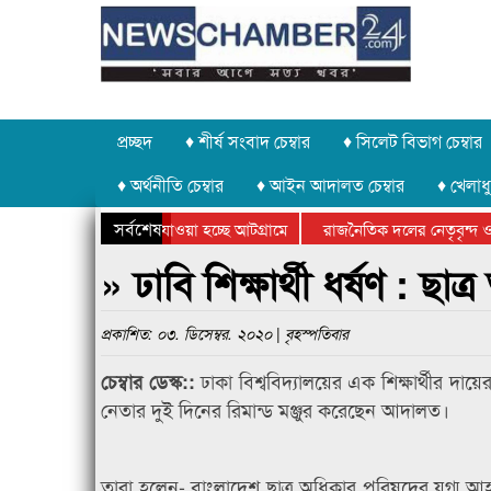
প্রচ্ছদ
♦ শীর্ষ সংবাদ চেম্বার
♦ সিলেট বিভাগ চেম্বার
♦ অর্থনীতি চেম্বার
♦ আইন আদালত চেম্বার
♦ খেলাধু
সর্বশেষ
 পাথর চুরি করে নিয়ে যাওয়া হচ্ছে আটগ্রামে
রাজনৈতিক দলের নেতৃবৃন্দ ও 
 বার্ষিক ক্রীড়া প্রতিযোগিতার পুরস্কার বিতরণ সম্পন্ন
সিলেটে বাংলাদেশ গ্রুপ থিয়ে
» ঢাবি শিক্ষার্থী ধর্ষণ : ছ
প্রকাশিত: ০৩. ডিসেম্বর. ২০২০ | বৃহস্পতিবার
ঢাকা বিশ্ববিদ্যালয়ের এক শিক্ষার্থীর দ
চেম্বার ডেস্ক::
নেতার দুই দিনের রিমান্ড মঞ্জুর করেছেন আদালত।
তারা হলেন- বাংলাদেশ ছাত্র অধিকার পরিষদের যুগ্ম 