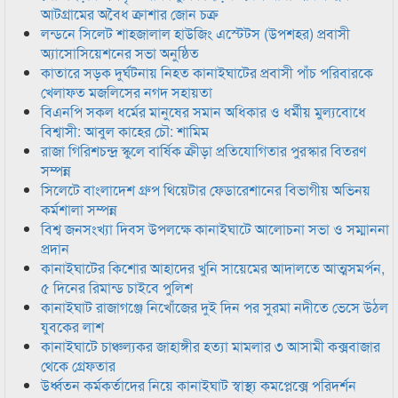
আটগ্রামের অবৈধ ক্রাশার জোন চক্র
লন্ডনে সিলেট শাহজালাল হাউজিং এস্টেটস (উপশহর) প্রবাসী
অ্যাসোসিয়েশনের সভা অনুষ্ঠিত
কাতারে সড়ক দুর্ঘটনায় নিহত কানাইঘাটের প্রবাসী পাঁচ পরিবারকে
খেলাফত মজলিসের নগদ সহায়তা
বিএনপি সকল ধর্মের মানুষের সমান অধিকার ও ধর্মীয় মুল্যবোধে
বিশ্বাসী: আবুল কাহের চৌ: শামিম
রাজা গিরিশচন্দ্র স্কুলে বার্ষিক ক্রীড়া প্রতিযোগিতার পুরস্কার বিতরণ
সম্পন্ন
সিলেটে বাংলাদেশ গ্রুপ থিয়েটার ফেডারেশানের বিভাগীয় অভিনয়
কর্মশালা সম্পন্ন
বিশ্ব জনসংখ্যা দিবস উপলক্ষে কানাইঘাটে আলোচনা সভা ও সম্মাননা
প্রদান
কানাইঘাটের কিশোর আহাদের খুনি সায়েমের আদালতে আত্মসমর্পন,
৫ দিনের রিমান্ড চাইবে পুলিশ
কানাইঘাট রাজাগঞ্জে নিখোঁজের দুই দিন পর সুরমা নদীতে ভেসে উঠল
যুবকের লাশ
কানাইঘাটে চাঞ্চল্যকর জাহাঙ্গীর হত্যা মামলার ৩ আসামী কক্সবাজার
থেকে গ্রেফতার
উর্ধ্বতন কর্মকর্তাদের নিয়ে কানাইঘাট স্বাস্থ্য কমপ্লেক্সে পরিদর্শন