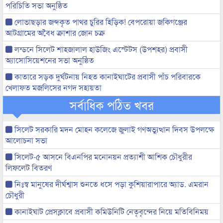
পরিচিতি সভা অনুষ্ঠিত
লোভাছড়ার জব্দকৃত পাথর চুরির হিড়িক! বেপরোয়া জকিগঞ্জের
আটগ্রামের অবৈধ ক্রাশার জোন চক্র
লন্ডনে সিলেট শাহজালাল হাউজিং এস্টেটস (উপশহর) প্রবাসী
অ্যাসোসিয়েশনের সভা অনুষ্ঠিত
কাতারে সড়ক দুর্ঘটনায় নিহত কানাইঘাটের প্রবাসী পাঁচ পরিবারকে
খেলাফত মজলিসের নগদ সহায়তা
সর্বাধিক পঠিত খবর
সিলেট সরকারি মদন মোহন কলেজে জুলাই গণঅভ্যুত্থান দিবস উপলক্ষে
আলোচনা সভা
সিলেট-৫ আসনে বিএনপির মনোনয়ন প্রত্যাশী আশিক চৌধুরীর
লিফলেট বিতরণ
নিঃস্ব মানুষের দীর্ঘশ্বাস শুনতে ধসে পড়া কুশিয়ারাপারে অ্যাড. এমরান
চৌধুরী
কানাইঘাট প্রেসক্লাবে প্রবাসী কমিউনিটি নেতৃবৃন্দের নিয়ে মতিবিনিময়