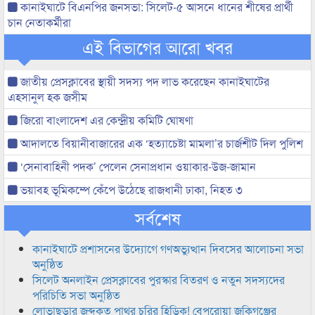
কানাইঘাটে বিএনপির জনসভা: সিলেট-৫ আসনে ধানের শীষের প্রার্থী
চান নেতাকর্মীরা
এই বিভাগের আরো খবর
জাতীয় প্রেসক্লাবের স্থায়ী সদস্য পদ লাভ করেছেন কানাইঘাটের
এহসানুল হক জসীম
জিরো বাংলাদেশ এর কেন্দ্রীয় কমিটি ঘোষণা
আদালতে বিয়ানীবাজারের এক ‘হত্যাচেষ্টা মামলা’র চার্জশীট দিল পুলিশ
‘সেনাবাহিনী পদক’ পেলেন সেনাপ্রধান ওয়াকার-উজ-জামান
ভয়াবহ ভূমিকম্পে কেঁপে উঠেছে রাজধানী ঢাকা, নিহত ৩
সর্বশেষ
কানাইঘাটে প্রশাসনের উদ্যোগে গণঅভ্যুত্থান দিবসের আলোচনা সভা
অনুষ্ঠিত
সিলেট অনলাইন প্রেসক্লাবের পুরস্কার বিতরণ ও নতুন সদস্যদের
পরিচিতি সভা অনুষ্ঠিত
লোভাছড়ার জব্দকৃত পাথর চুরির হিড়িক! বেপরোয়া জকিগঞ্জের