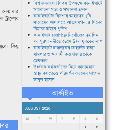
বিশ্ব জনসংখ্যা দিবস উপলক্ষে কানাইঘাটে
আলোচনা সভা ও সম্মাননা প্রদান
ে নেভাদার
কানাইঘাটের কিশোর আহাদের খুনি
ট্রাম্পের
সায়েমের আদালতে আত্মসমর্পন, ৫ দিনের
রিমান্ড চাইবে পুলিশ
কানাইঘাট রাজাগঞ্জে নিখোঁজের দুই দিন
পর সুরমা নদীতে ভেসে উঠল যুবকের লাশ
ণে। কিন্তু
কানাইঘাটে চাঞ্চল্যকর জাহাঙ্গীর হত্যা
মামলার ৩ আসামী কক্সবাজার থেকে
গ্রেফতার
উর্ধ্বতন কর্মকর্তাদের নিয়ে কানাইঘাট
স্বাস্থ্য কমপ্লেক্সে পরিদর্শন করলেন সাংসদ
আবুল হাসান
আর্কাইভ
AUGUST 2026
M
T
W
T
F
S
S
খবর
1
2