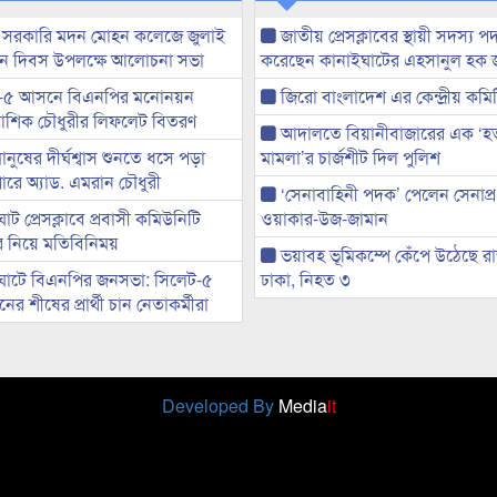
 সরকারি মদন মোহন কলেজে জুলাই
জাতীয় প্রেসক্লাবের স্থায়ী সদস্য প
্থান দিবস উপলক্ষে আলোচনা সভা
করেছেন কানাইঘাটের এহসানুল হক 
-৫ আসনে বিএনপির মনোনয়ন
জিরো বাংলাদেশ এর কেন্দ্রীয় কমি
ী আশিক চৌধুরীর লিফলেট বিতরণ
আদালতে বিয়ানীবাজারের এক ‘হত্য
মানুষের দীর্ঘশ্বাস শুনতে ধসে পড়া
মামলা’র চার্জশীট দিল পুলিশ
ারে অ্যাড. এমরান চৌধুরী
‘সেনাবাহিনী পদক’ পেলেন সেনাপ্
ট প্রেসক্লাবে প্রবাসী কমিউনিটি
ওয়াকার-উজ-জামান
ের নিয়ে মতিবিনিময়
ভয়াবহ ভূমিকম্পে কেঁপে উঠেছে র
ঘাটে বিএনপির জনসভা: সিলেট-৫
ঢাকা, নিহত ৩
র শীষের প্রার্থী চান নেতাকর্মীরা
Developed By
Media
it