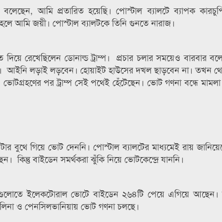
 বলেছেন, আমি প্রতারিত হয়েছি। পোস্টাল ব্যালটে ব্যাপক কারচু
া হলে আমি জয়ী। পোস্টাল ব্যালটকে তিনি গুনতে নারাজ।
ত দিয়ে রেখেছিলেন ডোনাল্ড ট্রাম্প। প্রচার চলার সময়েও বারবার ব
াবেন। আইনি লড়াই লড়বেন। হোয়াইট হাউসের দখল ছাড়বেন না। তখন থ
। ভোটগ্রহণের পর ট্রাম্প সেই পথেই হেঁটেছেন। ভোট গণনা বন্ধে মামল
োটার বুথে গিয়ে ভোট দেননি। পোস্টাল ব্যালটের মাধ্যমেই রায় জানিয়
ন। কিন্তু বাইডেন সমর্থকরা ঝুঁকি নিয়ে ভোটকেন্দ্রে যাননি।
সেগুলোতে ইলেকটোরাল ভোটে বাইডেন ২৬৪টি পেয়ে এগিয়ে আছেন। আর
যারোলিনা ও পেনসিলভানিয়ায় ভোট গণনা চলছে।