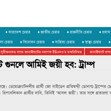
♦ সারাদেশ চেম্বার
♦ জাতীয় চেম্বার
♦ রাজনীতি চেম্বার
♦ প্রবাস 
লা চেম্বার
♦ বিনোদন চেম্বার
♦ সাহিত্য চেম্বার
♦ স্বাস্থ্য চেম্বার
♦
সুধীজনদের সাথে কানাইঘাটের নবাগত ইউএনও’র মতবিনিময়
কানাইঘাটে প্রশাসন
টার ফেডারেশানের বিভাগীয় অভিনয় কর্মশালা সম্পন্ন
োট গুনলে আমিই জয়ী হব: ট্রাম্প
ে। ডেমোক্র্যাটদলীয় প্রার্থী জো বাইডেন প্রতিদ্বন্দ্বী ডোনাল্ড ট্রাম্পের চ
পাবলিকান প্রার্থীর দাবি, তিনিই ‘আসল জয়ী’। তার সঙ্গে প্রতারণা ক