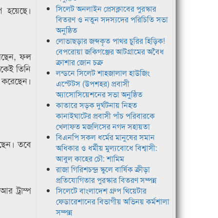
সিলেট অনলাইন প্রেসক্লাবের পুরস্কার
পি হয়েছে।
বিতরণ ও নতুন সদস্যদের পরিচিতি সভা
অনুষ্ঠিত
লোভাছড়ার জব্দকৃত পাথর চুরির হিড়িক!
বেপরোয়া জকিগঞ্জের আটগ্রামের অবৈধ
লেছেন, ফল
ক্রাশার জোন চক্র
েকেই তিনি
লন্ডনে সিলেট শাহজালাল হাউজিং
া করেছেন।
এস্টেটস (উপশহর) প্রবাসী
অ্যাসোসিয়েশনের সভা অনুষ্ঠিত
কাতারে সড়ক দুর্ঘটনায় নিহত
কানাইঘাটের প্রবাসী পাঁচ পরিবারকে
খেলাফত মজলিসের নগদ সহায়তা
বিএনপি সকল ধর্মের মানুষের সমান
েছেন। তবে
অধিকার ও ধর্মীয় মুল্যবোধে বিশ্বাসী:
আবুল কাহের চৌ: শামিম
রাজা গিরিশচন্দ্র স্কুলে বার্ষিক ক্রীড়া
প্রতিযোগিতার পুরস্কার বিতরণ সম্পন্ন
 ট্রাম্প
সিলেটে বাংলাদেশ গ্রুপ থিয়েটার
ফেডারেশানের বিভাগীয় অভিনয় কর্মশালা
সম্পন্ন