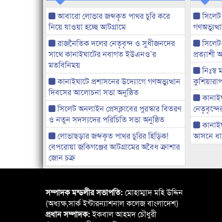
আবারো লোভার জব্দকৃত পাথর চুরি করে
সিলেট
নিয়ে যাওয়া হচ্ছে আটগ্রামে
গণঅভ্যুত
রাজনৈতিক দলের নেতৃবৃন্দ ও সুধীজনদের
সিলেট
সাথে কানাইঘাটের নবাগত ইউএনও’র
প্রত্যাশ
মতবিনিময়
নিঃস্ব 
কানাইঘাটে প্রশাসনের উদ্যোগে গণঅভ্যুত্থান
কুশিয়ারাপ
দিবসের আলোচনা সভা অনুষ্ঠিত
কানাইঘা
সিলেট অনলাইন প্রেসক্লাবের পুরস্কার বিতরণ
নেতৃবৃন্দ
ও নতুন সদস্যদের পরিচিতি সভা অনুষ্ঠিত
কানাই
লোভাছড়ার জব্দকৃত পাথর চুরির হিড়িক!
আসনে ধানে
বেপরোয়া জকিগঞ্জের আটগ্রামের অবৈধ ক্রাশার
জোন চক্র
সম্পাদক মন্ডলীর সভাপতি:
মোহাম্মাদ মহি উদ্দিন
(অধ্যক্ষ,সার্ক ইন্টারন্যাশনাল কলেজ বাংলাদেশ)
প্রধান সম্পাদক:
ইকবাল আহমদ চৌধুরী