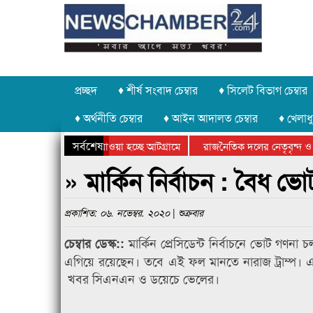
প্রচ্ছদ
♦ শীর্ষ সংবাদ চেম্বার
♦ সিলেট বিভাগ চেম্বার
♦ অর্থনীতি চেম্বার
♦ আইন আদালত চেম্বার
♦ খেলাধু
সর্বশেষ
 পাথর চুরি করে নিয়ে যাওয়া হচ্ছে আটগ্রামে
রাজনৈতিক দলের নেতৃবৃন্দ ও 
 বার্ষিক ক্রীড়া প্রতিযোগিতার পুরস্কার বিতরণ সম্পন্ন
সিলেটে বাংলাদেশ গ্রুপ থিয়ে
» মার্কিন নির্বাচন : বৈধ ভ
প্রকাশিত: ০৬. নভেম্বর. ২০২০ | শুক্রবার
মার্কিন প্রেসিডেন্ট নির্বাচনে ভোট গণনা চলছ
চেম্বার ডেস্ক::
এগিয়ে রয়েছেন। তবে এই ফল মানতে নারাজ ট্রাম্প। এ রি
খবর সিএনএন ও ডয়েচে ভেলের।