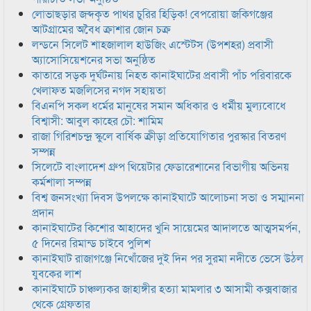
লোভাছড়ার জব্দকৃত পাথর চুরির হিড়িক! বেপরোয়া জকিগঞ্জের
আটগ্রামের অবৈধ ক্রাশার জোন চক্র
লন্ডনে সিলেট শাহজালাল হাউজিং এস্টেটস (উপশহর) প্রবাসী
অ্যাসোসিয়েশনের সভা অনুষ্ঠিত
কাতারে সড়ক দুর্ঘটনায় নিহত কানাইঘাটের প্রবাসী পাঁচ পরিবারকে
খেলাফত মজলিসের নগদ সহায়তা
বিএনপি সকল ধর্মের মানুষের সমান অধিকার ও ধর্মীয় মুল্যবোধে
বিশ্বাসী: আবুল কাহের চৌ: শামিম
রাজা গিরিশচন্দ্র স্কুলে বার্ষিক ক্রীড়া প্রতিযোগিতার পুরস্কার বিতরণ
সম্পন্ন
সিলেটে বাংলাদেশ গ্রুপ থিয়েটার ফেডারেশানের বিভাগীয় অভিনয়
কর্মশালা সম্পন্ন
বিশ্ব জনসংখ্যা দিবস উপলক্ষে কানাইঘাটে আলোচনা সভা ও সম্মাননা
প্রদান
কানাইঘাটের কিশোর আহাদের খুনি সায়েমের আদালতে আত্মসমর্পন,
৫ দিনের রিমান্ড চাইবে পুলিশ
কানাইঘাট রাজাগঞ্জে নিখোঁজের দুই দিন পর সুরমা নদীতে ভেসে উঠল
যুবকের লাশ
কানাইঘাটে চাঞ্চল্যকর জাহাঙ্গীর হত্যা মামলার ৩ আসামী কক্সবাজার
থেকে গ্রেফতার