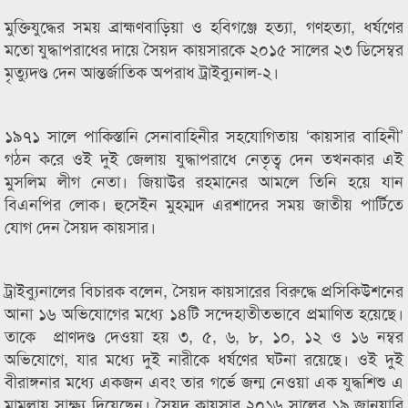
মুক্তিযুদ্ধের সময় ব্রাহ্মণবাড়িয়া ও হবিগঞ্জে হত্যা, গণহত্যা, ধর্ষণের
মতো যুদ্ধাপরাধের দায়ে সৈয়দ কায়সারকে ২০১৫ সালের ২৩ ডিসেম্বর
মৃত্যুদণ্ড দেন আন্তর্জাতিক অপরাধ ট্রাইব্যুনাল-২।
১৯৭১ সালে পাকিস্তানি সেনাবাহিনীর সহযোগিতায় ‘কায়সার বাহিনী’
গঠন করে ওই দুই জেলায় যুদ্ধাপরাধে নেতৃত্ব দেন তখনকার এই
মুসলিম লীগ নেতা। জিয়াউর রহমানের আমলে তিনি হয়ে যান
বিএনপির লোক। হুসেইন মুহম্মদ এরশাদের সময় জাতীয় পার্টিতে
যোগ দেন সৈয়দ কায়সার।
ট্রাইব্যুনালের বিচারক বলেন, সৈয়দ কায়সারের বিরুদ্ধে প্রসিকিউশনের
আনা ১৬ অভিযোগের মধ্যে ১৪টি সন্দেহাতীতভাবে প্রমাণিত হয়েছে।
তাকে প্রাণদণ্ড দেওয়া হয় ৩, ৫, ৬, ৮, ১০, ১২ ও ১৬ নম্বর
অভিযোগে, যার মধ্যে দুই নারীকে ধর্ষণের ঘটনা রয়েছে। ওই দুই
বীরাঙ্গনার মধ্যে একজন এবং তার গর্ভে জন্ম নেওয়া এক যুদ্ধশিশু এ
মামলায় সাক্ষ্য দিয়েছেন। সৈয়দ কায়সার ২০১৬ সালের ১৯ জানুয়ারি