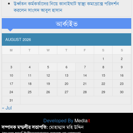
উর্ধ্বতন কর্মকর্তাদের নিয়ে কানাইঘাট স্বাস্থ্য কমপ্লেক্সে পরিদর্শন
করলেন সাংসদ আবুল হাসান
আর্কাইভ
AUGUST 2026
M
T
W
T
F
S
S
1
2
3
4
5
6
7
8
9
10
11
12
13
14
15
16
17
18
19
20
21
22
23
24
25
26
27
28
29
30
31
« Jul
Developed By
Media
it
সম্পাদক মন্ডলীর সভাপতি:
মোহাম্মাদ মহি উদ্দিন