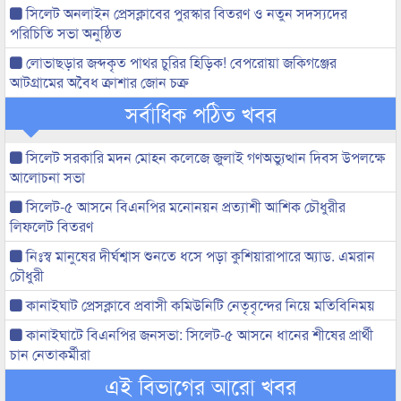
সিলেট অনলাইন প্রেসক্লাবের পুরস্কার বিতরণ ও নতুন সদস্যদের
পরিচিতি সভা অনুষ্ঠিত
লোভাছড়ার জব্দকৃত পাথর চুরির হিড়িক! বেপরোয়া জকিগঞ্জের
আটগ্রামের অবৈধ ক্রাশার জোন চক্র
সর্বাধিক পঠিত খবর
সিলেট সরকারি মদন মোহন কলেজে জুলাই গণঅভ্যুত্থান দিবস উপলক্ষে
আলোচনা সভা
সিলেট-৫ আসনে বিএনপির মনোনয়ন প্রত্যাশী আশিক চৌধুরীর
লিফলেট বিতরণ
নিঃস্ব মানুষের দীর্ঘশ্বাস শুনতে ধসে পড়া কুশিয়ারাপারে অ্যাড. এমরান
চৌধুরী
কানাইঘাট প্রেসক্লাবে প্রবাসী কমিউনিটি নেতৃবৃন্দের নিয়ে মতিবিনিময়
কানাইঘাটে বিএনপির জনসভা: সিলেট-৫ আসনে ধানের শীষের প্রার্থী
চান নেতাকর্মীরা
এই বিভাগের আরো খবর