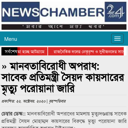
Menu
সর্বশেষ
য়ে যাওয়া হচ্ছে আটগ্রামে
রাজনৈতিক দলের নেতৃবৃন্দ ও সুধীজনদের সাথে ক
িযোগিতার পুরস্কার বিতরণ সম্পন্ন
সিলেটে বাংলাদেশ গ্রুপ থিয়েটার ফেডারেশানের বি
» মানবতাবিরোধী অপরাধ:
সাবেক প্রতিমন্ত্রী সৈয়দ কায়সারের
মৃত্যু পরোয়ানা জারি
প্রকাশিত: ২২. অক্টোবর. ২০২০ | বৃহস্পতিবার
মানবতাবিরোধী অপরাধের মামলায় মৃত্যুদণ্ডপ্রাপ্ত সাবেক
চেম্বার ডেস্ক::
প্রতিমন্ত্রী সৈয়দ মোহাম্মদ কায়সারের বিরুদ্ধে মৃত্যু পরোয়ানা জারি
করেছেন আন্তর্জাতিক অপরাধ ট্রাইব্যুনাল।