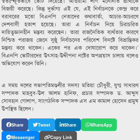
স্বতঃস্ফূর্তভাবে ভোট দিয়েছে। আওয়ামী লীগ মনোনীত প্রার্থীকে
বিজয়ী করেছে। কিন্তু দুর্ভাগ্য এই যে, এই নির্বাচনকে কেন্দ্র করে
বরাবরের মতো বিএনপি নেতাদের কথাবার্তা, আচার-আচরণে
দেশবাসী হতাশ হয়েছে। তারা এ নির্বাচন নিয়ে চিরাচরিত
দায়িত্বজ্ঞানহীন মন্তব্য করেছেন। তারা রাজনৈতিক ব্যর্থতার কারণে
নিশ্চিত পরাজয় জেনে সুষ্ঠু নির্বাচনের পরিবেশ বিনষ্টে বিভ্রান্তিকর
মন্তব্য করে থাকেন। একের পর এক দোষারোপ করে থাকেন।’
বিএনপি ভোটারদের উৎসাহ-উদ্দীপনা নষ্টের অপপ্রয়াস চালায় বলেও
অভিযোগ করেন তিনি।
এ সময় দলের সভাপতিমণ্ডলীর সদস্য মতিয়া চৌধুরী, যুগ্ম সাধারণ
সম্পাদক মাহবুব-উল আলম হানিফ, প্রচার সম্পাদক ড. আব্দুস
সোবহান গোলাপ, সাংগঠনিক সম্পাদক এস এম কামাল হোসেন প্রমুখ
উপস্থিত ছিলেন।
Share
Tweet
Share
WhatsApp
Messenger
Copy Link