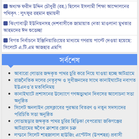
অধ্যক্ষ ফরীদ উদ্দিন চৌধুরী (রহ.) ছিলেন ইসলামী শিক্ষা আন্দোলনের
পথিকৃৎ : লুৎফুর রহমান হুমায়দী
ঝিংগাবাড়ী ইউনিয়নসহ দেশবাসীকে জামায়াত নেতা মাওলানা মুখতার
আহমদের ঈদ শুভেচ্ছা
বিগত নির্বাচনে ইঞ্জিনিয়ারিংয়ের মাধ্যমে গণরায় পাল্টে দেওয়া হয়েছে:
সিলেটে এ.টি.এম আজহার এমপি
সর্বশেষ
আবারো লোভার জব্দকৃত পাথর চুরি করে নিয়ে যাওয়া হচ্ছে আটগ্রামে
রাজনৈতিক দলের নেতৃবৃন্দ ও সুধীজনদের সাথে কানাইঘাটের নবাগত
ইউএনও’র মতবিনিময়
কানাইঘাটে প্রশাসনের উদ্যোগে গণঅভ্যুত্থান দিবসের আলোচনা সভা
অনুষ্ঠিত
সিলেট অনলাইন প্রেসক্লাবের পুরস্কার বিতরণ ও নতুন সদস্যদের
পরিচিতি সভা অনুষ্ঠিত
লোভাছড়ার জব্দকৃত পাথর চুরির হিড়িক! বেপরোয়া জকিগঞ্জের
আটগ্রামের অবৈধ ক্রাশার জোন চক্র
লন্ডনে সিলেট শাহজালাল হাউজিং এস্টেটস (উপশহর) প্রবাসী