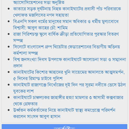
অ্যাসোসিয়েশনের সভা অনুষ্ঠিত
কাতারে সড়ক দুর্ঘটনায় নিহত কানাইঘাটের প্রবাসী পাঁচ পরিবারকে
খেলাফত মজলিসের নগদ সহায়তা
বিএনপি সকল ধর্মের মানুষের সমান অধিকার ও ধর্মীয় মুল্যবোধে
বিশ্বাসী: আবুল কাহের চৌ: শামিম
রাজা গিরিশচন্দ্র স্কুলে বার্ষিক ক্রীড়া প্রতিযোগিতার পুরস্কার বিতরণ
সম্পন্ন
সিলেটে বাংলাদেশ গ্রুপ থিয়েটার ফেডারেশানের বিভাগীয় অভিনয়
কর্মশালা সম্পন্ন
বিশ্ব জনসংখ্যা দিবস উপলক্ষে কানাইঘাটে আলোচনা সভা ও সম্মাননা
প্রদান
কানাইঘাটের কিশোর আহাদের খুনি সায়েমের আদালতে আত্মসমর্পন,
৫ দিনের রিমান্ড চাইবে পুলিশ
কানাইঘাট রাজাগঞ্জে নিখোঁজের দুই দিন পর সুরমা নদীতে ভেসে উঠল
যুবকের লাশ
কানাইঘাটে চাঞ্চল্যকর জাহাঙ্গীর হত্যা মামলার ৩ আসামী কক্সবাজার
থেকে গ্রেফতার
উর্ধ্বতন কর্মকর্তাদের নিয়ে কানাইঘাট স্বাস্থ্য কমপ্লেক্সে পরিদর্শন
করলেন সাংসদ আবুল হাসান