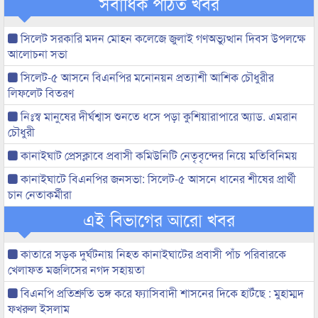
সর্বাধিক পঠিত খবর
সিলেট সরকারি মদন মোহন কলেজে জুলাই গণঅভ্যুত্থান দিবস উপলক্ষে
আলোচনা সভা
সিলেট-৫ আসনে বিএনপির মনোনয়ন প্রত্যাশী আশিক চৌধুরীর
লিফলেট বিতরণ
নিঃস্ব মানুষের দীর্ঘশ্বাস শুনতে ধসে পড়া কুশিয়ারাপারে অ্যাড. এমরান
চৌধুরী
কানাইঘাট প্রেসক্লাবে প্রবাসী কমিউনিটি নেতৃবৃন্দের নিয়ে মতিবিনিময়
কানাইঘাটে বিএনপির জনসভা: সিলেট-৫ আসনে ধানের শীষের প্রার্থী
চান নেতাকর্মীরা
এই বিভাগের আরো খবর
কাতারে সড়ক দুর্ঘটনায় নিহত কানাইঘাটের প্রবাসী পাঁচ পরিবারকে
খেলাফত মজলিসের নগদ সহায়তা
বিএনপি প্রতিশ্রুতি ভঙ্গ করে ফ্যাসিবাদী শাসনের দিকে হাটঁছে : মুহাম্মদ
ফখরুল ইসলাম