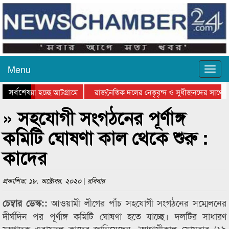
Menu
সর্বশেষ
য়ে যাওয়া হচ্ছে আটগ্রামে
রাজনৈতিক দলের নেতৃবৃন্দ ও সুধীজনদের সাথে ক
যোগিতার পুরস্কার বিতরণ সম্পন্ন
সিলেটে বাংলাদেশ গ্রুপ থিয়েটার ফেডারেশানের বিভ
» সহযোগী সংগঠনের পূর্ণাঙ্গ
কমিটি ঘোষণা কাল থেকে শুরু :
কাদের
প্রকাশিত: ১৮. অক্টোবর. ২০২০ | রবিবার
আওয়ামী লীগের পাঁচ সহযোগী সংগঠনের সম্মেলনের
চেম্বার ডেস্ক::
দীর্ঘদিন পর পূর্ণাঙ্গ কমিটি ঘোষণা হতে যাচ্ছে। দলটির সাধারণ
সম্পাদক ওবায়দুল কাদের জানিয়েছেন, ‘আগামীকাল সোমবার (১৯