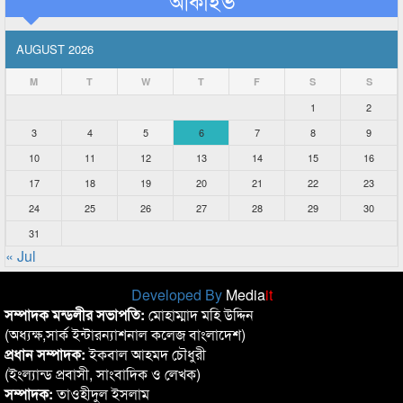
আর্কাইভ
AUGUST 2026
M
T
W
T
F
S
S
1
2
3
4
5
6
7
8
9
10
11
12
13
14
15
16
17
18
19
20
21
22
23
24
25
26
27
28
29
30
31
« Jul
Developed By
Media
it
সম্পাদক মন্ডলীর সভাপতি:
মোহাম্মাদ মহি উদ্দিন
(অধ্যক্ষ,সার্ক ইন্টারন্যাশনাল কলেজ বাংলাদেশ)
প্রধান সম্পাদক:
ইকবাল আহমদ চৌধুরী
(ইংল্যান্ড প্রবাসী, সাংবাদিক ও লেখক)
সম্পাদক:
তাওহীদুল ইসলাম