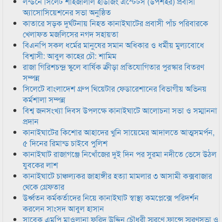
লন্ডনে সিলেট শাহজালাল হাউজিং এস্টেটস (উপশহর) প্রবাসী
অ্যাসোসিয়েশনের সভা অনুষ্ঠিত
কাতারে সড়ক দুর্ঘটনায় নিহত কানাইঘাটের প্রবাসী পাঁচ পরিবারকে
খেলাফত মজলিসের নগদ সহায়তা
বিএনপি সকল ধর্মের মানুষের সমান অধিকার ও ধর্মীয় মুল্যবোধে
বিশ্বাসী: আবুল কাহের চৌ: শামিম
রাজা গিরিশচন্দ্র স্কুলে বার্ষিক ক্রীড়া প্রতিযোগিতার পুরস্কার বিতরণ
সম্পন্ন
সিলেটে বাংলাদেশ গ্রুপ থিয়েটার ফেডারেশানের বিভাগীয় অভিনয়
কর্মশালা সম্পন্ন
বিশ্ব জনসংখ্যা দিবস উপলক্ষে কানাইঘাটে আলোচনা সভা ও সম্মাননা
প্রদান
কানাইঘাটের কিশোর আহাদের খুনি সায়েমের আদালতে আত্মসমর্পন,
৫ দিনের রিমান্ড চাইবে পুলিশ
কানাইঘাট রাজাগঞ্জে নিখোঁজের দুই দিন পর সুরমা নদীতে ভেসে উঠল
যুবকের লাশ
কানাইঘাটে চাঞ্চল্যকর জাহাঙ্গীর হত্যা মামলার ৩ আসামী কক্সবাজার
থেকে গ্রেফতার
উর্ধ্বতন কর্মকর্তাদের নিয়ে কানাইঘাট স্বাস্থ্য কমপ্লেক্সে পরিদর্শন
করলেন সাংসদ আবুল হাসান
সাবেক এমপি মাওলানা ফরিদ উদ্দিন চৌধুরী স্মরণে ফ্রান্সে স্মরণসভা ও