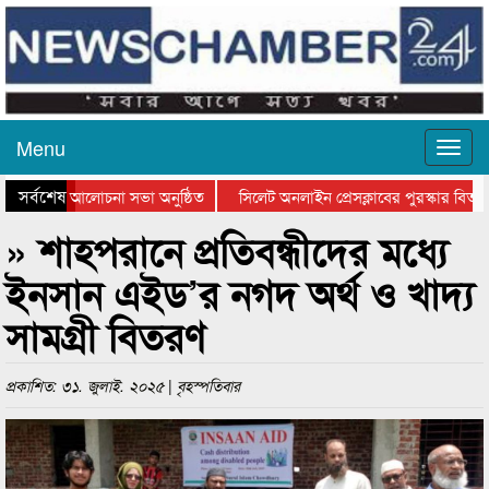
Menu
সর্বশেষ
ন দিবসের আলোচনা সভা অনুষ্ঠিত
সিলেট অনলাইন প্রেসক্লাবের পুরস্কার বিতরণ 
লোচনা সভা ও সম্মাননা প্রদান
কানাইঘাটের কিশোর আহাদের খুনি সায়েমের আদা
» শাহপরানে প্রতিবন্ধীদের মধ্যে
ইনসান এইড’র নগদ অর্থ ও খাদ্য
সামগ্রী বিতরণ
প্রকাশিত: ৩১. জুলাই. ২০২৫ | বৃহস্পতিবার