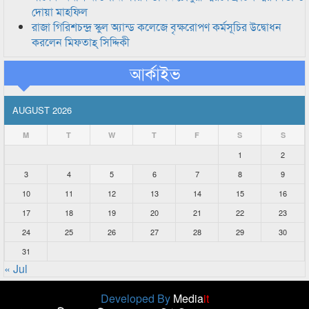
দোয়া মাহফিল
রাজা গিরিশচন্দ্র স্কুল অ্যান্ড কলেজে বৃক্ষরোপণ কর্মসূচির উদ্বোধন
করলেন মিফতাহ্ সিদ্দিকী
আর্কাইভ
AUGUST 2026
M
T
W
T
F
S
S
1
2
3
4
5
6
7
8
9
10
11
12
13
14
15
16
17
18
19
20
21
22
23
24
25
26
27
28
29
30
31
« Jul
Developed By
Media
it