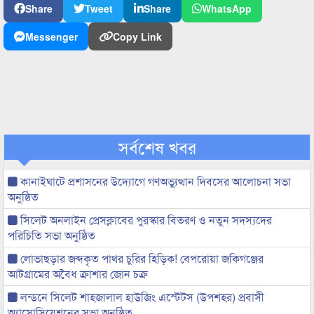
Share
Tweet
Share
WhatsApp
Messenger
Copy Link
সর্বশেষ খবর
কানাইঘাটে প্রশাসনের উদ্যোগে গণঅভ্যুত্থান দিবসের আলোচনা সভা
অনুষ্ঠিত
সিলেট অনলাইন প্রেসক্লাবের পুরস্কার বিতরণ ও নতুন সদস্যদের
পরিচিতি সভা অনুষ্ঠিত
লোভাছড়ার জব্দকৃত পাথর চুরির হিড়িক! বেপরোয়া জকিগঞ্জের
আটগ্রামের অবৈধ ক্রাশার জোন চক্র
লন্ডনে সিলেট শাহজালাল হাউজিং এস্টেটস (উপশহর) প্রবাসী
অ্যাসোসিয়েশনের সভা অনুষ্ঠিত