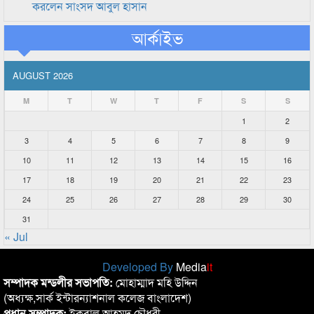
করলেন সাংসদ আবুল হাসান
আর্কাইভ
AUGUST 2026
M
T
W
T
F
S
S
1
2
3
4
5
6
7
8
9
10
11
12
13
14
15
16
17
18
19
20
21
22
23
24
25
26
27
28
29
30
31
« Jul
Developed By
Media
it
সম্পাদক মন্ডলীর সভাপতি:
মোহাম্মাদ মহি উদ্দিন
(অধ্যক্ষ,সার্ক ইন্টারন্যাশনাল কলেজ বাংলাদেশ)
প্রধান সম্পাদক:
ইকবাল আহমদ চৌধুরী