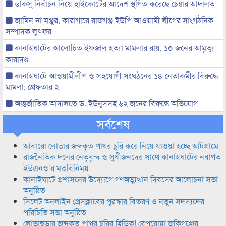
ডাকসু নির্বাচন নিয়ে হাইকোর্টের আদেশ স্থগিত করেছে চেম্বার আদালত
জামিন না মঞ্জুর, কারাগারে রাজগঞ্জ ইউপি আওয়ামী লীগের সাংগঠনিক
সম্পাদক লুৎফর
কানাইঘাটের আলোচিত ইফজাল হত্যা মামলার রায়, ১০ জনের আমৃত্যু
কারাদণ্ড
কানাইঘাটে আওয়ামীলীগ ও সহযোগী সংঘঠনের ১৪ নেতাকর্মীর বিরুদ্ধে
মামলা, গ্রেফতার ২
আন্তর্জাতিক আদালতে ড. ইউনূসসহ ৬২ জনের বিরুদ্ধে অভিযোগ
সর্বশেষ
আবারো লোভার জব্দকৃত পাথর চুরি করে নিয়ে যাওয়া হচ্ছে আটগ্রামে
রাজনৈতিক দলের নেতৃবৃন্দ ও সুধীজনদের সাথে কানাইঘাটের নবাগত
ইউএনও’র মতবিনিময়
কানাইঘাটে প্রশাসনের উদ্যোগে গণঅভ্যুত্থান দিবসের আলোচনা সভা
অনুষ্ঠিত
সিলেট অনলাইন প্রেসক্লাবের পুরস্কার বিতরণ ও নতুন সদস্যদের
পরিচিতি সভা অনুষ্ঠিত
লোভাছড়ার জব্দকৃত পাথর চুরির হিড়িক! বেপরোয়া জকিগঞ্জের