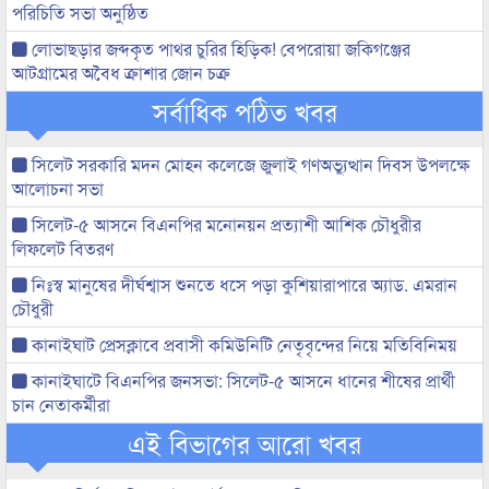
পরিচিতি সভা অনুষ্ঠিত
লোভাছড়ার জব্দকৃত পাথর চুরির হিড়িক! বেপরোয়া জকিগঞ্জের
আটগ্রামের অবৈধ ক্রাশার জোন চক্র
সর্বাধিক পঠিত খবর
সিলেট সরকারি মদন মোহন কলেজে জুলাই গণঅভ্যুত্থান দিবস উপলক্ষে
আলোচনা সভা
সিলেট-৫ আসনে বিএনপির মনোনয়ন প্রত্যাশী আশিক চৌধুরীর
লিফলেট বিতরণ
নিঃস্ব মানুষের দীর্ঘশ্বাস শুনতে ধসে পড়া কুশিয়ারাপারে অ্যাড. এমরান
চৌধুরী
কানাইঘাট প্রেসক্লাবে প্রবাসী কমিউনিটি নেতৃবৃন্দের নিয়ে মতিবিনিময়
কানাইঘাটে বিএনপির জনসভা: সিলেট-৫ আসনে ধানের শীষের প্রার্থী
চান নেতাকর্মীরা
এই বিভাগের আরো খবর