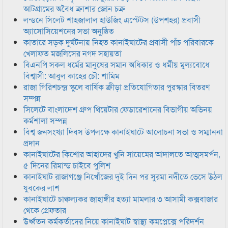
আটগ্রামের অবৈধ ক্রাশার জোন চক্র
লন্ডনে সিলেট শাহজালাল হাউজিং এস্টেটস (উপশহর) প্রবাসী
অ্যাসোসিয়েশনের সভা অনুষ্ঠিত
কাতারে সড়ক দুর্ঘটনায় নিহত কানাইঘাটের প্রবাসী পাঁচ পরিবারকে
খেলাফত মজলিসের নগদ সহায়তা
বিএনপি সকল ধর্মের মানুষের সমান অধিকার ও ধর্মীয় মুল্যবোধে
বিশ্বাসী: আবুল কাহের চৌ: শামিম
রাজা গিরিশচন্দ্র স্কুলে বার্ষিক ক্রীড়া প্রতিযোগিতার পুরস্কার বিতরণ
সম্পন্ন
সিলেটে বাংলাদেশ গ্রুপ থিয়েটার ফেডারেশানের বিভাগীয় অভিনয়
কর্মশালা সম্পন্ন
বিশ্ব জনসংখ্যা দিবস উপলক্ষে কানাইঘাটে আলোচনা সভা ও সম্মাননা
প্রদান
কানাইঘাটের কিশোর আহাদের খুনি সায়েমের আদালতে আত্মসমর্পন,
৫ দিনের রিমান্ড চাইবে পুলিশ
কানাইঘাট রাজাগঞ্জে নিখোঁজের দুই দিন পর সুরমা নদীতে ভেসে উঠল
যুবকের লাশ
কানাইঘাটে চাঞ্চল্যকর জাহাঙ্গীর হত্যা মামলার ৩ আসামী কক্সবাজার
থেকে গ্রেফতার
উর্ধ্বতন কর্মকর্তাদের নিয়ে কানাইঘাট স্বাস্থ্য কমপ্লেক্সে পরিদর্শন