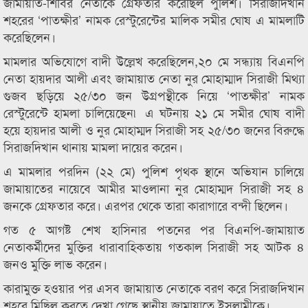
জামায়াত-শিবির নেতাকে গ্রেফতার করেছিল পুলিশ। সিরাজদিখান
শহরের ‘পাতক্ষীর’ নামক রেস্টুরেন্টের মালিক সমীর ঘোষ এ মামলাটি
করেছিলেন।
মামলার অভিযোগে বাদী উল্লেখ করেছিলেন,২০ মে সন্ধ্যায় বিএনপি
নেতা হায়দার আলী এবং জামায়াত নেতা নুর মোহাম্মাদ সিরাজী মিথ্যা
গুজব ছড়িয়ে ২৫/৩০ জন উগ্রপন্থীকে নিয়ে ‘পাতক্ষীর’ নামক
রেস্টুরেন্টে হামলা চালিয়েছেন৷ এ ঘটনায় ২১ মে সমীর ঘোষ বাদী
হয়ে হায়দার আলী ও নুর মোহাম্মদ সিরাজী সহ ২৫/৩০ জনের বিরুদ্ধে
সিরাজদিখান থানায় মামলা দায়ের করেন।
এ মামলার পরদিন (২২ মে) পুলিশ পৃথক স্থানে অভিযান চালিয়ে
জামায়াতের নায়েবে আমীর মাওলানা নুর মোহাম্মদ সিরাজী সহ ৪
জনকে গ্রেফতার করে। এরপর থেকে তারা কারাগারে বন্দী ছিলেন।
গত ৫ আগষ্ট শেখ হাসিনার পতনের পর বিএনপি-জামায়াত
নেতাকর্মীদের মুক্তির ধারাবাহিকতায় গতকাল সিরাজী সহ আটক ৪
জনও মুক্তি লাভ করেন।
কারামুক্ত হওয়ার পর এসব জামায়াত নেতাকে বরণ করে সিরাজদিখান
শহরে মিছিল করতে দেখা গেছে স্থানীয় জামায়াতে ইসলামীকে।