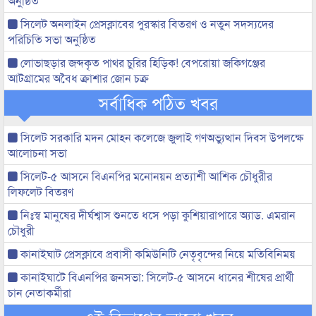
অনুষ্ঠিত
সিলেট অনলাইন প্রেসক্লাবের পুরস্কার বিতরণ ও নতুন সদস্যদের
পরিচিতি সভা অনুষ্ঠিত
লোভাছড়ার জব্দকৃত পাথর চুরির হিড়িক! বেপরোয়া জকিগঞ্জের
আটগ্রামের অবৈধ ক্রাশার জোন চক্র
সর্বাধিক পঠিত খবর
সিলেট সরকারি মদন মোহন কলেজে জুলাই গণঅভ্যুত্থান দিবস উপলক্ষে
আলোচনা সভা
সিলেট-৫ আসনে বিএনপির মনোনয়ন প্রত্যাশী আশিক চৌধুরীর
লিফলেট বিতরণ
নিঃস্ব মানুষের দীর্ঘশ্বাস শুনতে ধসে পড়া কুশিয়ারাপারে অ্যাড. এমরান
চৌধুরী
কানাইঘাট প্রেসক্লাবে প্রবাসী কমিউনিটি নেতৃবৃন্দের নিয়ে মতিবিনিময়
কানাইঘাটে বিএনপির জনসভা: সিলেট-৫ আসনে ধানের শীষের প্রার্থী
চান নেতাকর্মীরা