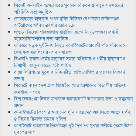
সিলেট অনলাইন প্রেসক্লাবের পুরস্কার বিতরণ ও নতুন সদস্যদের
পরিচিতি সভা অনুষ্ঠিত
লোভাছড়ার জব্দকৃত পাথর চুরির হিড়িক! বেপরোয়া জকিগঞ্জের
আটগ্রামের অবৈধ ক্রাশার জোন চক্র
লন্ডনে সিলেট শাহজালাল হাউজিং এস্টেটস (উপশহর) প্রবাসী
অ্যাসোসিয়েশনের সভা অনুষ্ঠিত
কাতারে সড়ক দুর্ঘটনায় নিহত কানাইঘাটের প্রবাসী পাঁচ পরিবারকে
খেলাফত মজলিসের নগদ সহায়তা
বিএনপি সকল ধর্মের মানুষের সমান অধিকার ও ধর্মীয় মুল্যবোধে
বিশ্বাসী: আবুল কাহের চৌ: শামিম
রাজা গিরিশচন্দ্র স্কুলে বার্ষিক ক্রীড়া প্রতিযোগিতার পুরস্কার বিতরণ
সম্পন্ন
সিলেটে বাংলাদেশ গ্রুপ থিয়েটার ফেডারেশানের বিভাগীয় অভিনয়
কর্মশালা সম্পন্ন
বিশ্ব জনসংখ্যা দিবস উপলক্ষে কানাইঘাটে আলোচনা সভা ও সম্মাননা
প্রদান
কানাইঘাটের কিশোর আহাদের খুনি সায়েমের আদালতে আত্মসমর্পন,
৫ দিনের রিমান্ড চাইবে পুলিশ
কানাইঘাট রাজাগঞ্জে নিখোঁজের দুই দিন পর সুরমা নদীতে ভেসে উঠল
যুবকের লাশ