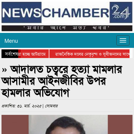
Menu
সর্বশেষ
য়ে যাওয়া হচ্ছে আটগ্রামে
রাজনৈতিক দলের নেতৃবৃন্দ ও সুধীজনদের সাথে ক
যোগিতার পুরস্কার বিতরণ সম্পন্ন
সিলেটে বাংলাদেশ গ্রুপ থিয়েটার ফেডারেশানের বিভ
» আদালত চত্বরে হত্যা মামলার
আসামীর আইনজীবির উপর
হামলার অভিযোগ
প্রকাশিত: ৩১. মার্চ. ২০২৫ | সোমবার