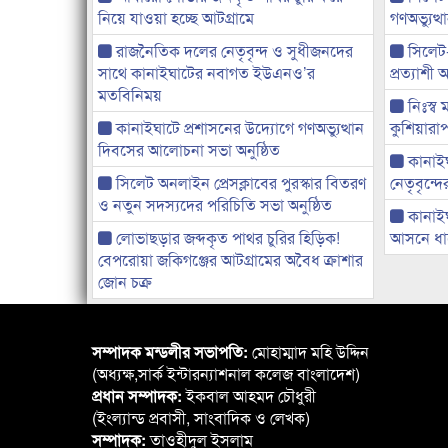
নিয়ে যাওয়া হচ্ছে আটগ্রামে
গণঅভ্যুত
রাজনৈতিক দলের নেতৃবৃন্দ ও সুধীজনদের
সিলেট
সাথে কানাইঘাটের নবাগত ইউএনও’র
প্রত্যাশ
মতবিনিময়
নিঃস্ব 
কানাইঘাটে প্রশাসনের উদ্যোগে গণঅভ্যুত্থান
কুশিয়ারাপ
দিবসের আলোচনা সভা অনুষ্ঠিত
কানাইঘা
সিলেট অনলাইন প্রেসক্লাবের পুরস্কার বিতরণ
নেতৃবৃন্দ
ও নতুন সদস্যদের পরিচিতি সভা অনুষ্ঠিত
কানাই
লোভাছড়ার জব্দকৃত পাথর চুরির হিড়িক!
আসনে ধানে
বেপরোয়া জকিগঞ্জের আটগ্রামের অবৈধ ক্রাশার
জোন চক্র
সম্পাদক মন্ডলীর সভাপতি:
মোহাম্মাদ মহি উদ্দিন
(অধ্যক্ষ,সার্ক ইন্টারন্যাশনাল কলেজ বাংলাদেশ)
প্রধান সম্পাদক:
ইকবাল আহমদ চৌধুরী
(ইংল্যান্ড প্রবাসী, সাংবাদিক ও লেখক)
সম্পাদক:
তাওহীদুল ইসলাম