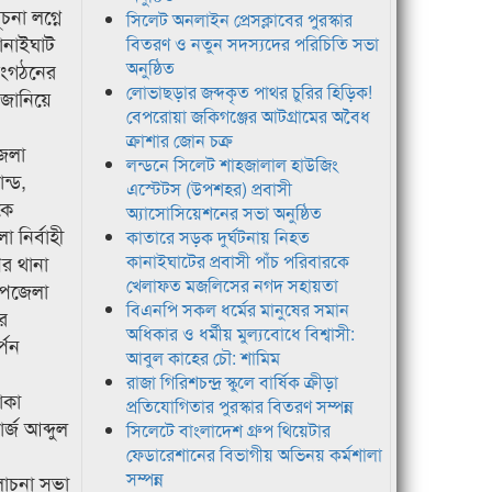
চনা লগ্নে
সিলেট অনলাইন প্রেসক্লাবের পুরস্কার
ানাইঘাট
বিতরণ ও নতুন সদস্যদের পরিচিতি সভা
অনুষ্ঠিত
 সংগঠনের
লোভাছড়ার জব্দকৃত পাথর চুরির হিড়িক!
া জানিয়ে
বেপরোয়া জকিগঞ্জের আটগ্রামের অবৈধ
ক্রাশার জোন চক্র
েলা
লন্ডনে সিলেট শাহজালাল হাউজিং
ন্ড,
এস্টেটস (উপশহর) প্রবাসী
কে
অ্যাসোসিয়েশনের সভা অনুষ্ঠিত
 নির্বাহী
কাতারে সড়ক দুর্ঘটনায় নিহত
পর থানা
কানাইঘাটের প্রবাসী পাঁচ পরিবারকে
খেলাফত মজলিসের নগদ সহায়তা
 উপজেলা
বিএনপি সকল ধর্মের মানুষের সমান
র
অধিকার ও ধর্মীয় মুল্যবোধে বিশ্বাসী:
্পন
আবুল কাহের চৌ: শামিম
রাজা গিরিশচন্দ্র স্কুলে বার্ষিক ক্রীড়া
াকা
প্রতিযোগিতার পুরস্কার বিতরণ সম্পন্ন
্জ আব্দুল
সিলেটে বাংলাদেশ গ্রুপ থিয়েটার
ফেডারেশানের বিভাগীয় অভিনয় কর্মশালা
সম্পন্ন
লোচনা সভা