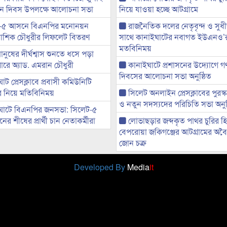
্থান দিবস উপলক্ষে আলোচনা সভা
নিয়ে যাওয়া হচ্ছে আটগ্রামে
-৫ আসনে বিএনপির মনোনয়ন
রাজনৈতিক দলের নেতৃবৃন্দ ও সু
ী আশিক চৌধুরীর লিফলেট বিতরণ
সাথে কানাইঘাটের নবাগত ইউএনও’
মতবিনিময়
মানুষের দীর্ঘশ্বাস শুনতে ধসে পড়া
ারে অ্যাড. এমরান চৌধুরী
কানাইঘাটে প্রশাসনের উদ্যোগে গণঅ
দিবসের আলোচনা সভা অনুষ্ঠিত
ট প্রেসক্লাবে প্রবাসী কমিউনিটি
ের নিয়ে মতিবিনিময়
সিলেট অনলাইন প্রেসক্লাবের পুরস্
ও নতুন সদস্যদের পরিচিতি সভা অনুষ
ঘাটে বিএনপির জনসভা: সিলেট-৫
র শীষের প্রার্থী চান নেতাকর্মীরা
লোভাছড়ার জব্দকৃত পাথর চুরির হ
বেপরোয়া জকিগঞ্জের আটগ্রামের অবৈধ
জোন চক্র
Developed By
Media
it