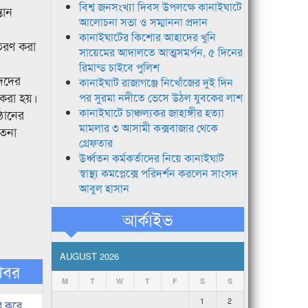
বিশ্ব জনসংখ্যা দিবস উপলক্ষে কানাইঘাটে
তান
আলোচনা সভা ও সম্মাননা প্রদান
কানাইঘাটের কিশোর আহাদের খুনি
িতরণ করা
সায়েমের আদালতে আত্মসমর্পন, ৫ দিনের
রিমান্ড চাইবে পুলিশ
ীদদের
কানাইঘাট রাজাগঞ্জে নিখোঁজের দুই দিন
 করা হয়।
পর সুরমা নদীতে ভেসে উঠল যুবকের লাশ
কানাইঘাটে চাঞ্চল্যকর জাহাঙ্গীর হত্যা
্ঠানের
মামলার ৩ আসামী কক্সবাজার থেকে
েতনা
গ্রেফতার
উর্ধ্বতন কর্মকর্তাদের নিয়ে কানাইঘাট
স্বাস্থ্য কমপ্লেক্সে পরিদর্শন করলেন সাংসদ
আবুল হাসান
আর্কাইভ
AUGUST 2026
খবর
M
T
W
T
F
S
S
1
2
ি করে