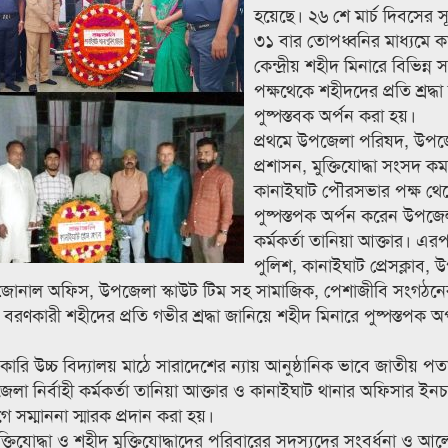
হয়েছে। ২৬ শে মার্চ দিবসের সূ
৩১ বার তোপধ্বনির মাধ্যমে ক
কেন্দ্রীয় শহীদ মিনারে বিভিন্ন
পক্ষথেকে শহীদদের প্রতি শ্রদ্ধ
পুষ্পস্তবক অর্পন করা হয়।
প্রথমে উপজেলা পরিষদ, উপজ
প্রশাসন, মুক্তিযোদ্ধা সংসদ কমা
কানাইঘাট পৌরসভার পক্ষ থে
পুষ্পস্তপক অর্পন করেন উপজেলা
কর্মকর্তা তানিয়া আক্তার। এর
পুলিশ, কানাইঘাট প্রেসক্লাব,
িদ্যুৎ জোনাল অফিস, উপজেলা স্কাউট টিম সহ সামাজিক, পেশাজীবি সংগঠনে
দত বরণকারী শহীদের প্রতি গভীর শ্রদ্ধা জানিয়ে শহীদ মিনারে পুষ্পস্তপক অর
রি উচ্চ বিদ্যালয় মাঠে সারাদেশের ন্যায় আনুষ্ঠানিক ভাবে জাতীয় পত
 নির্বাহী কর্মকর্তা তানিয়া আক্তার ও কানাইঘাট থানার অফিসার ইনচার
ম্মাননা স্মারক প্রদান করা হয়।
যোদ্ধা ও শহীদ মুক্তিযোদ্ধাদের পরিবারের সদস্যদের সংবর্ধনা ও আ