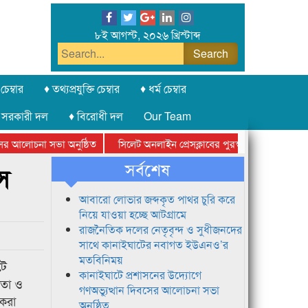
৮ই আগস্ট, ২০২৬ খ্রিস্টাব্দ
চেম্বার
♦ তথ্যপ্রযুক্তি চেম্বার
♦ ধর্ম চেম্বার
 সরকারী দল
♦ বিরোধী দল
Our Team
 আলোচনা সভা অনুষ্ঠিত
সিলেট অনলাইন প্রেসক্লাবের পুরস্কার বিতরণ ও নতুন সদ
ামে
সর্বশেষ
স
আবারো লোভার জব্দকৃত পাথর চুরি করে
নিয়ে যাওয়া হচ্ছে আটগ্রামে
রাজনৈতিক দলের নেতৃবৃন্দ ও সুধীজনদের
সাথে কানাইঘাটের নবাগত ইউএনও’র
মতবিনিময়
টে
কানাইঘাটে প্রশাসনের উদ্যোগে
নতা ও
গণঅভ্যুত্থান দিবসের আলোচনা সভা
করা
অনুষ্ঠিত