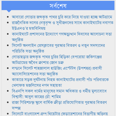
সর্বশেষ
আবারো লোভার জব্দকৃত পাথর চুরি করে নিয়ে যাওয়া হচ্ছে আটগ্রামে
রাজনৈতিক দলের নেতৃবৃন্দ ও সুধীজনদের সাথে কানাইঘাটের নবাগত
ইউএনও’র মতবিনিময়
কানাইঘাটে প্রশাসনের উদ্যোগে গণঅভ্যুত্থান দিবসের আলোচনা সভা
অনুষ্ঠিত
সিলেট অনলাইন প্রেসক্লাবের পুরস্কার বিতরণ ও নতুন সদস্যদের
পরিচিতি সভা অনুষ্ঠিত
লোভাছড়ার জব্দকৃত পাথর চুরির হিড়িক! বেপরোয়া জকিগঞ্জের
আটগ্রামের অবৈধ ক্রাশার জোন চক্র
লন্ডনে সিলেট শাহজালাল হাউজিং এস্টেটস (উপশহর) প্রবাসী
অ্যাসোসিয়েশনের সভা অনুষ্ঠিত
কাতারে সড়ক দুর্ঘটনায় নিহত কানাইঘাটের প্রবাসী পাঁচ পরিবারকে
খেলাফত মজলিসের নগদ সহায়তা
বিএনপি সকল ধর্মের মানুষের সমান অধিকার ও ধর্মীয় মুল্যবোধে
বিশ্বাসী: আবুল কাহের চৌ: শামিম
রাজা গিরিশচন্দ্র স্কুলে বার্ষিক ক্রীড়া প্রতিযোগিতার পুরস্কার বিতরণ
সম্পন্ন
সিলেটে বাংলাদেশ গ্রুপ থিয়েটার ফেডারেশানের বিভাগীয় অভিনয়