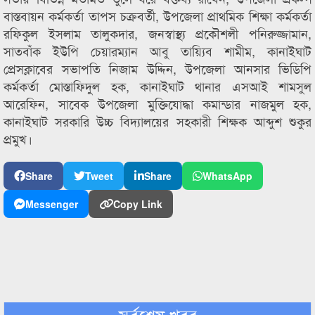
বাস্তবায়ন কর্মকর্তা তাপস চক্রবর্তী, উপজেলা প্রাথমিক শিক্ষা কর্মকর্তা
রফিকুল ইসলাম তালুকদার, জনস্বাস্থ্য প্রকৌশলী পনিরুজ্জামান,
সাতবাঁক ইউপি চেয়ারম্যান আবু তায়্যিব শামীম, কানাইঘাট
প্রেসক্লাবের সভাপতি নিজাম উদ্দিন, উপজেলা আনসার ভিডিপি
কর্মকর্তা মোস্তাফিদুল হক, কানাইঘাট থানার এসআই শামসুল
আরেফিন, সাবেক উপজেলা মুক্তিযোদ্ধা কমান্ডার নাজমুল হক,
কানাইঘাট সরকারি উচ্চ বিদ্যালয়ের সহকারী শিক্ষক আব্দুশ শুকুর
প্রমুখ।
Share
Tweet
Share
WhatsApp
Messenger
Copy Link
সর্বশেষ খবর