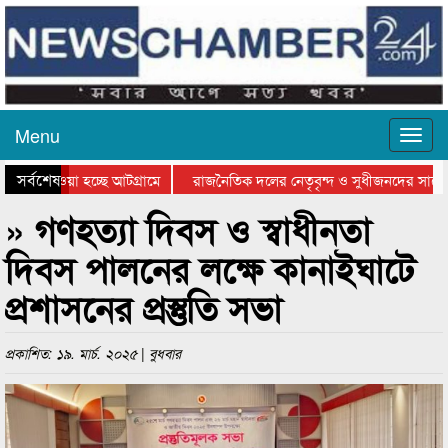
Menu
সর্বশেষ
িয়ে যাওয়া হচ্ছে আটগ্রামে
রাজনৈতিক দলের নেতৃবৃন্দ ও সুধীজনদের সাথে 
িযোগিতার পুরস্কার বিতরণ সম্পন্ন
সিলেটে বাংলাদেশ গ্রুপ থিয়েটার ফেডারেশানের বি
» গণহত্যা দিবস ও স্বাধীনতা
দিবস পালনের লক্ষে কানাইঘাটে
প্রশাসনের প্রস্তুতি সভা
প্রকাশিত: ১৯. মার্চ. ২০২৫ | বুধবার