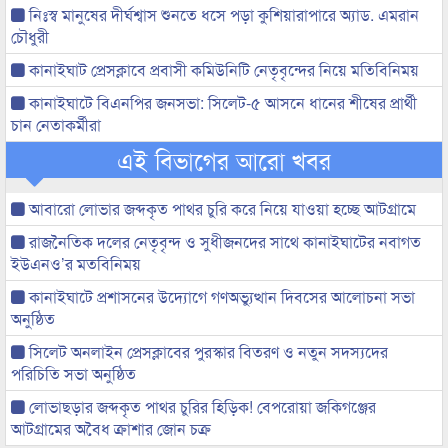
নিঃস্ব মানুষের দীর্ঘশ্বাস শুনতে ধসে পড়া কুশিয়ারাপারে অ্যাড. এমরান
চৌধুরী
কানাইঘাট প্রেসক্লাবে প্রবাসী কমিউনিটি নেতৃবৃন্দের নিয়ে মতিবিনিময়
কানাইঘাটে বিএনপির জনসভা: সিলেট-৫ আসনে ধানের শীষের প্রার্থী
চান নেতাকর্মীরা
এই বিভাগের আরো খবর
আবারো লোভার জব্দকৃত পাথর চুরি করে নিয়ে যাওয়া হচ্ছে আটগ্রামে
রাজনৈতিক দলের নেতৃবৃন্দ ও সুধীজনদের সাথে কানাইঘাটের নবাগত
ইউএনও’র মতবিনিময়
কানাইঘাটে প্রশাসনের উদ্যোগে গণঅভ্যুত্থান দিবসের আলোচনা সভা
অনুষ্ঠিত
সিলেট অনলাইন প্রেসক্লাবের পুরস্কার বিতরণ ও নতুন সদস্যদের
পরিচিতি সভা অনুষ্ঠিত
লোভাছড়ার জব্দকৃত পাথর চুরির হিড়িক! বেপরোয়া জকিগঞ্জের
আটগ্রামের অবৈধ ক্রাশার জোন চক্র