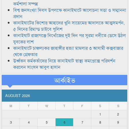
কর্মশালা সম্পন্ন
বিশ্ব জনসংখ্যা দিবস উপলক্ষে কানাইঘাটে আলোচনা সভা ও সম্মাননা
প্রদান
কানাইঘাটের কিশোর আহাদের খুনি সায়েমের আদালতে আত্মসমর্পন,
৫ দিনের রিমান্ড চাইবে পুলিশ
কানাইঘাট রাজাগঞ্জে নিখোঁজের দুই দিন পর সুরমা নদীতে ভেসে উঠল
যুবকের লাশ
কানাইঘাটে চাঞ্চল্যকর জাহাঙ্গীর হত্যা মামলার ৩ আসামী কক্সবাজার
থেকে গ্রেফতার
উর্ধ্বতন কর্মকর্তাদের নিয়ে কানাইঘাট স্বাস্থ্য কমপ্লেক্সে পরিদর্শন
করলেন সাংসদ আবুল হাসান
আর্কাইভ
AUGUST 2026
M
T
W
T
F
S
S
1
2
3
4
5
6
7
8
9