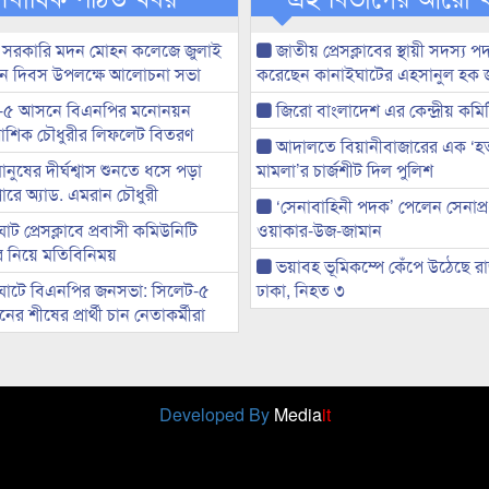
 সরকারি মদন মোহন কলেজে জুলাই
জাতীয় প্রেসক্লাবের স্থায়ী সদস্য প
্থান দিবস উপলক্ষে আলোচনা সভা
করেছেন কানাইঘাটের এহসানুল হক 
-৫ আসনে বিএনপির মনোনয়ন
জিরো বাংলাদেশ এর কেন্দ্রীয় কমি
ী আশিক চৌধুরীর লিফলেট বিতরণ
আদালতে বিয়ানীবাজারের এক ‘হত্য
মানুষের দীর্ঘশ্বাস শুনতে ধসে পড়া
মামলা’র চার্জশীট দিল পুলিশ
ারে অ্যাড. এমরান চৌধুরী
‘সেনাবাহিনী পদক’ পেলেন সেনাপ্
ট প্রেসক্লাবে প্রবাসী কমিউনিটি
ওয়াকার-উজ-জামান
ের নিয়ে মতিবিনিময়
ভয়াবহ ভূমিকম্পে কেঁপে উঠেছে র
ঘাটে বিএনপির জনসভা: সিলেট-৫
ঢাকা, নিহত ৩
র শীষের প্রার্থী চান নেতাকর্মীরা
Developed By
Media
it