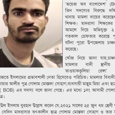
‘ভয়েজ অব বাংলাদেশ’ (
তিন সদস্যের বিরুদ্ধে দক্
থানায় মামলা দায়ের করে
শিক্ষক। মাদরাসা শিক্ষকে
আমলে নিয়ে অভিযুক্ত ২
গতকাল গ্রেফতার করেছে 
ঘটনা পুরো উপজেলায় চাঞ্চল্য
করেছে।
খোঁজ নিয়ে জানা যায়,চাঞ্
মামলার বাদী স্থানীয় 
তাওয়াককুলিয়া রেঙ্গা’ 
েফাজতে ইসলামের প্রভাবশালী নেতা হিসেবেও পরিচিত। মামলার বিবাদ
োয়ার আলীর পুত্র গোলাম মোস্তফা সোহাগ,ব্যবসায়ী মাছুম মিয়া এবং ছাত্
 BOB) এর সদস্য বলে জানা গেছে। এর মধ্যে ১নং আসামী গোলাম
্র।
ুহিউল ইসলাম বুরহান উল্লেখ করেন যে,২০২১ সালের ২৫ জুন ৭ম শ্রেণী প
 সেদিন মাদরাসার তৎকালীন ছাত্র গোলাম মোস্তফা সোহাগ ও তার 