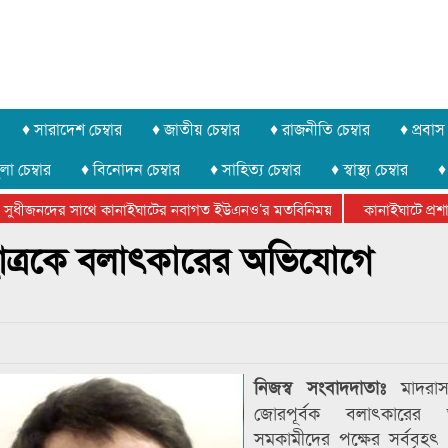
♦ সারাদেশ চেম্বার
♦ জাতীয় চেম্বার
♦ রাজনীতি চেম্বার
♦ প্রবাস 
লা চেম্বার
♦ বিনোদন চেম্বার
♦ সাহিত্য চেম্বার
♦ স্বাস্থ্য চেম্বার
♦
ুধীজনদের সাথে কানাইঘাটের নবাগত ইউএনও’র মতবিনিময়
কানাইঘাটে প্রশাসনে
র ফেডারেশানের বিভাগীয় অভিনয় কর্মশালা সম্পন্ন
 ছাত্রকে বলাৎকারের অভিযোগে
মাদরাসা
নিজস্ব সংবাদদাতাঃ
জোরপূর্বক বলাৎকারের 
সমকামীদের পক্ষের সর্ববৃহৎ 