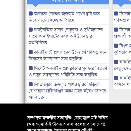
আবারো লোভার জব্দকৃত পাথর চুরি করে
সিলেট
নিয়ে যাওয়া হচ্ছে আটগ্রামে
গণঅভ্যুত
রাজনৈতিক দলের নেতৃবৃন্দ ও সুধীজনদের
সিলেট
সাথে কানাইঘাটের নবাগত ইউএনও’র
প্রত্যাশ
মতবিনিময়
নিঃস্ব 
কানাইঘাটে প্রশাসনের উদ্যোগে গণঅভ্যুত্থান
কুশিয়ারাপ
দিবসের আলোচনা সভা অনুষ্ঠিত
কানাইঘা
সিলেট অনলাইন প্রেসক্লাবের পুরস্কার বিতরণ
নেতৃবৃন্দ
ও নতুন সদস্যদের পরিচিতি সভা অনুষ্ঠিত
কানাই
লোভাছড়ার জব্দকৃত পাথর চুরির হিড়িক!
আসনে ধানে
বেপরোয়া জকিগঞ্জের আটগ্রামের অবৈধ ক্রাশার
জোন চক্র
সম্পাদক মন্ডলীর সভাপতি:
মোহাম্মাদ মহি উদ্দিন
(অধ্যক্ষ,সার্ক ইন্টারন্যাশনাল কলেজ বাংলাদেশ)
প্রধান সম্পাদক:
ইকবাল আহমদ চৌধুরী