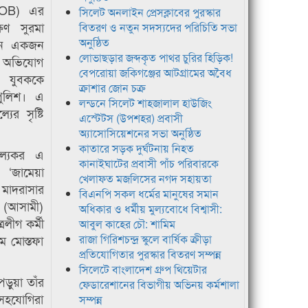
BOB) এর
সিলেট অনলাইন প্রেসক্লাবের পুরস্কার
ষিণ সুরমা
বিতরণ ও নতুন সদস্যদের পরিচিতি সভা
অনুষ্ঠিত
ছেন একজন
লোভাছড়ার জব্দকৃত পাথর চুরির হিড়িক!
র অভিযোগ
বেপরোয়া জকিগঞ্জের আটগ্রামের অবৈধ
 যুবককে
ক্রাশার জোন চক্র
পুলিশ। এ
লন্ডনে সিলেট শাহজালাল হাউজিং
ের সৃষ্টি
এস্টেটস (উপশহর) প্রবাসী
অ্যাসোসিয়েশনের সভা অনুষ্ঠিত
কাতারে সড়ক দুর্ঘটনায় নিহত
চল্যকর এ
কানাইঘাটের প্রবাসী পাঁচ পরিবারকে
‘জামেয়া
খেলাফত মজলিসের নগদ সহায়তা
মাদরাসার
বিএনপি সকল ধর্মের মানুষের সমান
ী (আসামী)
অধিকার ও ধর্মীয় মুল্যবোধে বিশ্বাসী:
রলীগ কর্মী
আবুল কাহের চৌ: শামিম
 মোস্তফা
রাজা গিরিশচন্দ্র স্কুলে বার্ষিক ক্রীড়া
প্রতিযোগিতার পুরস্কার বিতরণ সম্পন্ন
সিলেটে বাংলাদেশ গ্রুপ থিয়েটার
ড়ুয়া তাঁর
ফেডারেশানের বিভাগীয় অভিনয় কর্মশালা
সহযোগিরা
সম্পন্ন