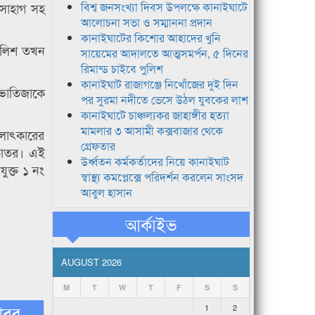
 সোহাগ সহ
বিশ্ব জনসংখ্যা দিবস উপলক্ষে কানাইঘাটে
আলোচনা সভা ও সম্মাননা প্রদান
কানাইঘাটের কিশোর আহাদের খুনি
পুলিশ তখন
সায়েমের আদালতে আত্মসমর্পন, ৫ দিনের
রিমান্ড চাইবে পুলিশ
কানাইঘাট রাজাগঞ্জে নিখোঁজের দুই দিন
 ভাতিজাকে
পর সুরমা নদীতে ভেসে উঠল যুবকের লাশ
কানাইঘাটে চাঞ্চল্যকর জাহাঙ্গীর হত্যা
মামলার ৩ আসামী কক্সবাজার থেকে
 বলাৎকারের
গ্রেফতার
কাতর। এই
উর্ধ্বতন কর্মকর্তাদের নিয়ে কানাইঘাট
ুক্ত ১ নং
স্বাস্থ্য কমপ্লেক্সে পরিদর্শন করলেন সাংসদ
আবুল হাসান
আর্কাইভ
AUGUST 2026
M
T
W
T
F
S
S
খবর
1
2