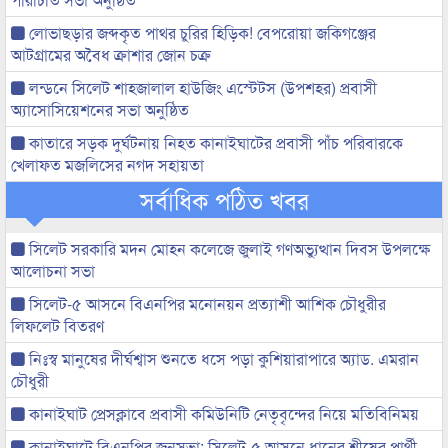
লোভাছড়ার জব্দকৃত পাথর চুরির হিড়িক! বেপরোয়া জকিগঞ্জের
আটগ্রামের অবৈধ ক্রাশার জোন চক্র
লন্ডনে সিলেট শাহজালাল হাউজিং এস্টেটস (উপশহর) প্রবাসী
অ্যাসোসিয়েশনের সভা অনুষ্ঠিত
কাতারে সড়ক দুর্ঘটনায় নিহত কানাইঘাটের প্রবাসী পাঁচ পরিবারকে
খেলাফত মজলিসের নগদ সহায়তা
সর্বাধিক পঠিত খবর
সিলেট সরকারি মদন মোহন কলেজে জুলাই গণঅভ্যুত্থান দিবস উপলক্ষে
আলোচনা সভা
সিলেট-৫ আসনে বিএনপির মনোনয়ন প্রত্যাশী আশিক চৌধুরীর
লিফলেট বিতরণ
নিঃস্ব মানুষের দীর্ঘশ্বাস শুনতে ধসে পড়া কুশিয়ারাপারে অ্যাড. এমরান
চৌধুরী
কানাইঘাট প্রেসক্লাবে প্রবাসী কমিউনিটি নেতৃবৃন্দের নিয়ে মতিবিনিময়
কানাইঘাটে বিএনপির জনসভা: সিলেট-৫ আসনে ধানের শীষের প্রার্থী