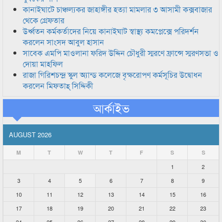
কানাইঘাটে চাঞ্চল্যকর জাহাঙ্গীর হত্যা মামলার ৩ আসামী কক্সবাজার
থেকে গ্রেফতার
উর্ধ্বতন কর্মকর্তাদের নিয়ে কানাইঘাট স্বাস্থ্য কমপ্লেক্সে পরিদর্শন
করলেন সাংসদ আবুল হাসান
সাবেক এমপি মাওলানা ফরিদ উদ্দিন চৌধুরী স্মরণে ফ্রান্সে স্মরণসভা ও
দোয়া মাহফিল
রাজা গিরিশচন্দ্র স্কুল অ্যান্ড কলেজে বৃক্ষরোপণ কর্মসূচির উদ্বোধন
করলেন মিফতাহ্ সিদ্দিকী
আর্কাইভ
AUGUST 2026
M
T
W
T
F
S
S
1
2
3
4
5
6
7
8
9
10
11
12
13
14
15
16
17
18
19
20
21
22
23