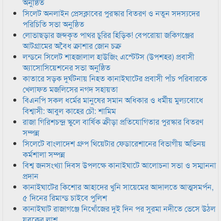
অনুষ্ঠিত
সিলেট অনলাইন প্রেসক্লাবের পুরস্কার বিতরণ ও নতুন সদস্যদের
পরিচিতি সভা অনুষ্ঠিত
লোভাছড়ার জব্দকৃত পাথর চুরির হিড়িক! বেপরোয়া জকিগঞ্জের
আটগ্রামের অবৈধ ক্রাশার জোন চক্র
লন্ডনে সিলেট শাহজালাল হাউজিং এস্টেটস (উপশহর) প্রবাসী
অ্যাসোসিয়েশনের সভা অনুষ্ঠিত
কাতারে সড়ক দুর্ঘটনায় নিহত কানাইঘাটের প্রবাসী পাঁচ পরিবারকে
খেলাফত মজলিসের নগদ সহায়তা
বিএনপি সকল ধর্মের মানুষের সমান অধিকার ও ধর্মীয় মুল্যবোধে
বিশ্বাসী: আবুল কাহের চৌ: শামিম
রাজা গিরিশচন্দ্র স্কুলে বার্ষিক ক্রীড়া প্রতিযোগিতার পুরস্কার বিতরণ
সম্পন্ন
সিলেটে বাংলাদেশ গ্রুপ থিয়েটার ফেডারেশানের বিভাগীয় অভিনয়
কর্মশালা সম্পন্ন
বিশ্ব জনসংখ্যা দিবস উপলক্ষে কানাইঘাটে আলোচনা সভা ও সম্মাননা
প্রদান
কানাইঘাটের কিশোর আহাদের খুনি সায়েমের আদালতে আত্মসমর্পন,
৫ দিনের রিমান্ড চাইবে পুলিশ
কানাইঘাট রাজাগঞ্জে নিখোঁজের দুই দিন পর সুরমা নদীতে ভেসে উঠল
যুবকের লাশ