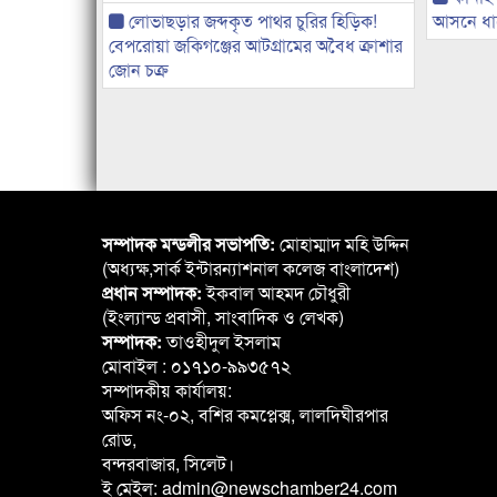
লোভাছড়ার জব্দকৃত পাথর চুরির হিড়িক!
আসনে ধানে
বেপরোয়া জকিগঞ্জের আটগ্রামের অবৈধ ক্রাশার
জোন চক্র
সম্পাদক মন্ডলীর সভাপতি:
মোহাম্মাদ মহি উদ্দিন
(অধ্যক্ষ,সার্ক ইন্টারন্যাশনাল কলেজ বাংলাদেশ)
প্রধান সম্পাদক:
ইকবাল আহমদ চৌধুরী
(ইংল্যান্ড প্রবাসী, সাংবাদিক ও লেখক)
সম্পাদক:
তাওহীদুল ইসলাম
মোবাইল : ০১৭১০-৯৯৩৫৭২
সম্পাদকীয় কার্যালয়:
অফিস নং-০২, বশির কমপ্লেক্স, লালদিঘীরপার
রোড,
বন্দরবাজার, সিলেট।
ই মেইল: admin@newschamber24.com