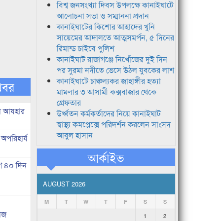
বিশ্ব জনসংখ্যা দিবস উপলক্ষে কানাইঘাটে
আলোচনা সভা ও সম্মাননা প্রদান
কানাইঘাটের কিশোর আহাদের খুনি
সায়েমের আদালতে আত্মসমর্পন, ৫ দিনের
রিমান্ড চাইবে পুলিশ
কানাইঘাট রাজাগঞ্জে নিখোঁজের দুই দিন
পর সুরমা নদীতে ভেসে উঠল যুবকের লাশ
কানাইঘাটে চাঞ্চল্যকর জাহাঙ্গীর হত্যা
খবর
মামলার ৩ আসামী কক্সবাজার থেকে
গ্রেফতার
ল আযহার
উর্ধ্বতন কর্মকর্তাদের নিয়ে কানাইঘাট
স্বাস্থ্য কমপ্লেক্সে পরিদর্শন করলেন সাংসদ
আবুল হাসান
 অপরিহার্য
আর্কাইভ
ে ৪০ দিন
AUGUST 2026
M
T
W
T
F
S
S
য়াজ
1
2