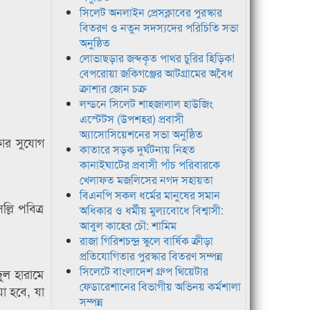
সিলেট অনলাইন প্রেসক্লাবের পুরস্কার
বিতরণ ও নতুন সদস্যদের পরিচিতি সভা
অনুষ্ঠিত
লোভাছড়ার জব্দকৃত পাথর চুরির হিড়িক!
বেপরোয়া জকিগঞ্জের আটগ্রামের অবৈধ
ক্রাশার জোন চক্র
লন্ডনে সিলেট শাহজালাল হাউজিং
এস্টেটস (উপশহর) প্রবাসী
অ্যাসোসিয়েশনের সভা অনুষ্ঠিত
কার সুযোগ
কাতারে সড়ক দুর্ঘটনায় নিহত
কানাইঘাটের প্রবাসী পাঁচ পরিবারকে
খেলাফত মজলিসের নগদ সহায়তা
বিএনপি সকল ধর্মের মানুষের সমান
লি পবিত্র
অধিকার ও ধর্মীয় মুল্যবোধে বিশ্বাসী:
আবুল কাহের চৌ: শামিম
রাজা গিরিশচন্দ্র স্কুলে বার্ষিক ক্রীড়া
প্রতিযোগিতার পুরস্কার বিতরণ সম্পন্ন
সিলেটে বাংলাদেশ গ্রুপ থিয়েটার
ুল হারামে
ফেডারেশানের বিভাগীয় অভিনয় কর্মশালা
া হবে, যা
সম্পন্ন