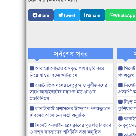
Share
Tweet
Share
WhatsApp
সর্বশেষ খবর
আবারো লোভার জব্দকৃত পাথর চুরি করে
সিলেট
নিয়ে যাওয়া হচ্ছে আটগ্রামে
গণঅভ্যুত
রাজনৈতিক দলের নেতৃবৃন্দ ও সুধীজনদের
সিলেট
সাথে কানাইঘাটের নবাগত ইউএনও’র
প্রত্যাশ
মতবিনিময়
নিঃস্ব 
কানাইঘাটে প্রশাসনের উদ্যোগে গণঅভ্যুত্থান
কুশিয়ারাপ
দিবসের আলোচনা সভা অনুষ্ঠিত
কানাইঘা
সিলেট অনলাইন প্রেসক্লাবের পুরস্কার বিতরণ
নেতৃবৃন্দ
ও নতুন সদস্যদের পরিচিতি সভা অনুষ্ঠিত
কানাই