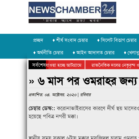
প্রচ্ছদ
♦ শীর্ষ সংবাদ চেম্বার
♦ সিলেট বিভাগ চেম্বার
♦ অর্থনীতি চেম্বার
♦ আইন আদালত চেম্বার
♦ খেলাধু
সর্বশেষ
 পাথর চুরি করে নিয়ে যাওয়া হচ্ছে আটগ্রামে
রাজনৈতিক দলের নেতৃবৃন্দ ও 
 বার্ষিক ক্রীড়া প্রতিযোগিতার পুরস্কার বিতরণ সম্পন্ন
সিলেটে বাংলাদেশ গ্রুপ থিয়ে
» ৬ মাস পর ওমরাহর জন্য
প্রকাশিত: ০৪. অক্টোবর. ২০২০ | রবিবার
করোনাভাইরাসের কারণে দীর্ঘ ছয় মাসের
চেম্বার ডেস্ক::
হয়েছে পবিত্র নগরী মক্কা।
স্থানীয় সময় সকাল ৬টায় মক্কার মসজিদুল হারাম ওমরা