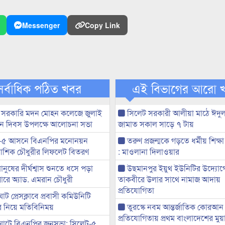
Messenger
Copy Link
সর্বাধিক পঠিত খবর
এই বিভাগের আরো 
 সরকারি মদন মোহন কলেজে জুলাই
সিলেট সরকারী আলীয়া মাঠে ঈদু
্থান দিবস উপলক্ষে আলোচনা সভা
জামাত সকাল সাড়ে ৭ টায়
-৫ আসনে বিএনপির মনোনয়ন
তরুণ প্রজন্মকে গড়তে ধর্মীয় শিক্ষা
ী আশিক চৌধুরীর লিফলেট বিতরণ
: মাওলানা দিলাওয়ার
মানুষের দীর্ঘশ্বাস শুনতে ধসে পড়া
উছমানপুর ইয়ুথ ইউনিটির উদ্যোগ
ারে অ্যাড. এমরান চৌধুরী
তাকবীরে উলার সাথে নামাজ আদায়
প্রতিযোগিতা
ট প্রেসক্লাবে প্রবাসী কমিউনিটি
ের নিয়ে মতিবিনিময়
তুরস্কে নবম আন্তর্জাতিক কোরআন
প্রতিযোগিতায় প্রথম বাংলাদেশের মু
ঘাটে বিএনপির জনসভা: সিলেট-৫