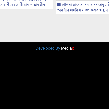
র শীষের প্রার্থী চান নেতাকর্মীরা
আলিয়া মাঠে ৯, ১০ ও ১১ জানুয়ার
তাফসীর মাহফিল সফল করার আহ্বান
Developed By
Media
it