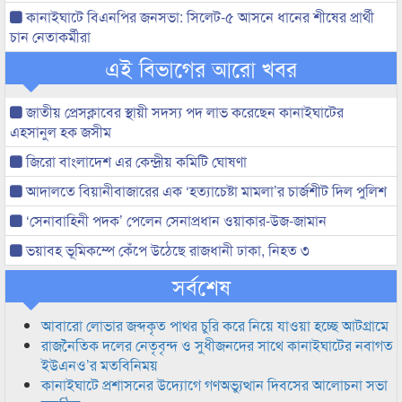
কানাইঘাটে বিএনপির জনসভা: সিলেট-৫ আসনে ধানের শীষের প্রার্থী
চান নেতাকর্মীরা
এই বিভাগের আরো খবর
জাতীয় প্রেসক্লাবের স্থায়ী সদস্য পদ লাভ করেছেন কানাইঘাটের
এহসানুল হক জসীম
জিরো বাংলাদেশ এর কেন্দ্রীয় কমিটি ঘোষণা
আদালতে বিয়ানীবাজারের এক ‘হত্যাচেষ্টা মামলা’র চার্জশীট দিল পুলিশ
‘সেনাবাহিনী পদক’ পেলেন সেনাপ্রধান ওয়াকার-উজ-জামান
ভয়াবহ ভূমিকম্পে কেঁপে উঠেছে রাজধানী ঢাকা, নিহত ৩
সর্বশেষ
আবারো লোভার জব্দকৃত পাথর চুরি করে নিয়ে যাওয়া হচ্ছে আটগ্রামে
রাজনৈতিক দলের নেতৃবৃন্দ ও সুধীজনদের সাথে কানাইঘাটের নবাগত
ইউএনও’র মতবিনিময়
কানাইঘাটে প্রশাসনের উদ্যোগে গণঅভ্যুত্থান দিবসের আলোচনা সভা