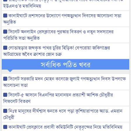
ইউএনও’র মতবিনিময়
কানাইঘাটে প্রশাসনের উদ্যোগে গণঅভ্যুত্থান দিবসের আলোচনা সভা
অনুষ্ঠিত
সিলেট অনলাইন প্রেসক্লাবের পুরস্কার বিতরণ ও নতুন সদস্যদের
পরিচিতি সভা অনুষ্ঠিত
লোভাছড়ার জব্দকৃত পাথর চুরির হিড়িক! বেপরোয়া জকিগঞ্জের
আটগ্রামের অবৈধ ক্রাশার জোন চক্র
সর্বাধিক পঠিত খবর
সিলেট সরকারি মদন মোহন কলেজে জুলাই গণঅভ্যুত্থান দিবস উপলক্ষে
আলোচনা সভা
সিলেট-৫ আসনে বিএনপির মনোনয়ন প্রত্যাশী আশিক চৌধুরীর
লিফলেট বিতরণ
নিঃস্ব মানুষের দীর্ঘশ্বাস শুনতে ধসে পড়া কুশিয়ারাপারে অ্যাড. এমরান
চৌধুরী
কানাইঘাট প্রেসক্লাবে প্রবাসী কমিউনিটি নেতৃবৃন্দের নিয়ে মতিবিনিময়