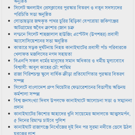
অনুষ্ঠিত
সিলেট অনলাইন প্রেসক্লাবের পুরস্কার বিতরণ ও নতুন সদস্যদের
পরিচিতি সভা অনুষ্ঠিত
লোভাছড়ার জব্দকৃত পাথর চুরির হিড়িক! বেপরোয়া জকিগঞ্জের
আটগ্রামের অবৈধ ক্রাশার জোন চক্র
লন্ডনে সিলেট শাহজালাল হাউজিং এস্টেটস (উপশহর) প্রবাসী
অ্যাসোসিয়েশনের সভা অনুষ্ঠিত
কাতারে সড়ক দুর্ঘটনায় নিহত কানাইঘাটের প্রবাসী পাঁচ পরিবারকে
খেলাফত মজলিসের নগদ সহায়তা
বিএনপি সকল ধর্মের মানুষের সমান অধিকার ও ধর্মীয় মুল্যবোধে
বিশ্বাসী: আবুল কাহের চৌ: শামিম
রাজা গিরিশচন্দ্র স্কুলে বার্ষিক ক্রীড়া প্রতিযোগিতার পুরস্কার বিতরণ
সম্পন্ন
সিলেটে বাংলাদেশ গ্রুপ থিয়েটার ফেডারেশানের বিভাগীয় অভিনয়
কর্মশালা সম্পন্ন
বিশ্ব জনসংখ্যা দিবস উপলক্ষে কানাইঘাটে আলোচনা সভা ও সম্মাননা
প্রদান
কানাইঘাটের কিশোর আহাদের খুনি সায়েমের আদালতে আত্মসমর্পন,
৫ দিনের রিমান্ড চাইবে পুলিশ
কানাইঘাট রাজাগঞ্জে নিখোঁজের দুই দিন পর সুরমা নদীতে ভেসে উঠল
যুবকের লাশ