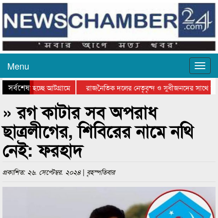
Menu
সর্বশেষ
 যাওয়া হচ্ছে আটগ্রামে
রাজনৈতিক দলের নেতৃবৃন্দ ও সুধীজনদের সাথে কান
গিতার পুরস্কার বিতরণ সম্পন্ন
সিলেটে বাংলাদেশ গ্রুপ থিয়েটার ফেডারেশানের বিভাগ
» রগ কাটার সব অপরাধ
ছাত্রলীগের, শিবিরের নামে নথি
নেই: ফরহাদ
প্রকাশিত: ২৬. সেপ্টেম্বর. ২০২৪ | বৃহস্পতিবার