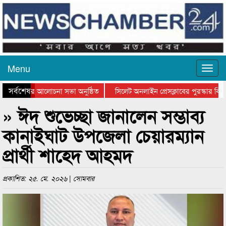
Menu
সর্বশেষ
থান দিবসের আলোচনা সভা অনুষ্ঠিত
সিলেট অনলাইন প্রেসক্লাবের পুরস্কার বিতরণ
 আলোচনা সভা ও সম্মাননা প্রদান
কানাইঘাটের কিশোর আহাদের খুনি সায়েমের আ
» ঈদ শুভেচ্ছা জানালেন সম্ভাব্য
কানাইঘাট উপজেলা চেয়ারম্যান
প্রার্থী শাহেদ আহমদ
প্রকাশিত: ২৫. মে. ২০২৬ | সোমবার