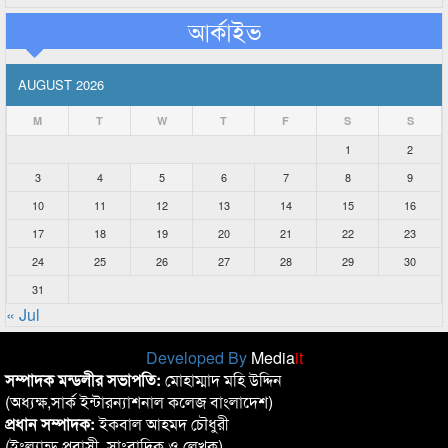
আর্কাইভ
AUGUST 2026
M
T
W
T
F
S
S
1
2
3
4
5
6
7
8
9
10
11
12
13
14
15
16
17
18
19
20
21
22
23
24
25
26
27
28
29
30
31
« Jul
Developed By
Media
it
সম্পাদক মন্ডলীর সভাপতি:
মোহাম্মাদ মহি উদ্দিন
(অধ্যক্ষ,সার্ক ইন্টারন্যাশনাল কলেজ বাংলাদেশ)
প্রধান সম্পাদক:
ইকবাল আহমদ চৌধুরী
(ইংল্যান্ড প্রবাসী, সাংবাদিক ও লেখক)