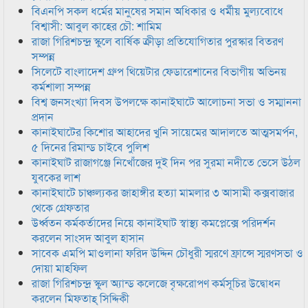
বিএনপি সকল ধর্মের মানুষের সমান অধিকার ও ধর্মীয় মুল্যবোধে
বিশ্বাসী: আবুল কাহের চৌ: শামিম
রাজা গিরিশচন্দ্র স্কুলে বার্ষিক ক্রীড়া প্রতিযোগিতার পুরস্কার বিতরণ
সম্পন্ন
সিলেটে বাংলাদেশ গ্রুপ থিয়েটার ফেডারেশানের বিভাগীয় অভিনয়
কর্মশালা সম্পন্ন
বিশ্ব জনসংখ্যা দিবস উপলক্ষে কানাইঘাটে আলোচনা সভা ও সম্মাননা
প্রদান
কানাইঘাটের কিশোর আহাদের খুনি সায়েমের আদালতে আত্মসমর্পন,
৫ দিনের রিমান্ড চাইবে পুলিশ
কানাইঘাট রাজাগঞ্জে নিখোঁজের দুই দিন পর সুরমা নদীতে ভেসে উঠল
যুবকের লাশ
কানাইঘাটে চাঞ্চল্যকর জাহাঙ্গীর হত্যা মামলার ৩ আসামী কক্সবাজার
থেকে গ্রেফতার
উর্ধ্বতন কর্মকর্তাদের নিয়ে কানাইঘাট স্বাস্থ্য কমপ্লেক্সে পরিদর্শন
করলেন সাংসদ আবুল হাসান
সাবেক এমপি মাওলানা ফরিদ উদ্দিন চৌধুরী স্মরণে ফ্রান্সে স্মরণসভা ও
দোয়া মাহফিল
রাজা গিরিশচন্দ্র স্কুল অ্যান্ড কলেজে বৃক্ষরোপণ কর্মসূচির উদ্বোধন
করলেন মিফতাহ্ সিদ্দিকী