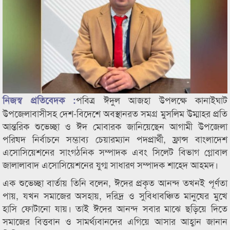
পবিত্র ঈদুল আজহা উপলক্ষে কানাইঘাট
নিজস্ব প্রতিবেদক :
উপজেলাবাসীসহ দেশ-বিদেশে অবস্থানরত সমগ্র মুসলিম উম্মাহর প্রতি
আন্তরিক শুভেচ্ছা ও ঈদ মোবারক জানিয়েছেন আগামী উপজেলা
পরিষদ নির্বাচনে সম্ভাব্য চেয়ারম্যান পদপ্রার্থী, ফ্রান্স বাংলাদেশ
এসোসিয়েশনের সাংগঠনিক সম্পাদক এবং সিলেট বিভাগ গ্লোবাল
জালালাবাদ এসোসিয়েশনের যুগ্ম সাধারণ সম্পাদক শাহেদ আহমদ।
এক শুভেচ্ছা বার্তায় তিনি বলেন, ঈদের প্রকৃত আনন্দ তখনই পূর্ণতা
পায়, যখন সমাজের অসহায়, দরিদ্র ও সুবিধাবঞ্চিত মানুষের মুখে
হাসি ফোটানো যায়। তাই ঈদের আনন্দ সবার মাঝে ছড়িয়ে দিতে
সমাজের বিত্তবান ও সামর্থ্যবানদের এগিয়ে আসার আহ্বান জানান