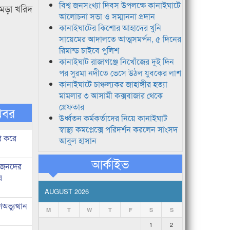
বিশ্ব জনসংখ্যা দিবস উপলক্ষে কানাইঘাটে
মড়া খরিদ
আলোচনা সভা ও সম্মাননা প্রদান
কানাইঘাটের কিশোর আহাদের খুনি
সায়েমের আদালতে আত্মসমর্পন, ৫ দিনের
রিমান্ড চাইবে পুলিশ
কানাইঘাট রাজাগঞ্জে নিখোঁজের দুই দিন
পর সুরমা নদীতে ভেসে উঠল যুবকের লাশ
কানাইঘাটে চাঞ্চল্যকর জাহাঙ্গীর হত্যা
মামলার ৩ আসামী কক্সবাজার থেকে
গ্রেফতার
খবর
উর্ধ্বতন কর্মকর্তাদের নিয়ে কানাইঘাট
স্বাস্থ্য কমপ্লেক্সে পরিদর্শন করলেন সাংসদ
ি করে
আবুল হাসান
আর্কাইভ
ধীজনদের
র
AUGUST 2026
ভ্যুত্থান
M
T
W
T
F
S
S
1
2