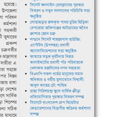
িত হয়েছে।
সিলেট অনলাইন প্রেসক্লাবের পুরস্কার
য় উপজেলা
বিতরণ ও নতুন সদস্যদের পরিচিতি সভা
অনুষ্ঠিত
লা পরিষদ
লোভাছড়ার জব্দকৃত পাথর চুরির হিড়িক!
 কর্মশালা
বেপরোয়া জকিগঞ্জের আটগ্রামের অবৈধ
া সহকারী
ক্রাশার জোন চক্র
তী তুষারের
লন্ডনে সিলেট শাহজালাল হাউজিং
প্রকল্প
এস্টেটস (উপশহর) প্রবাসী
ক্রবর্তীর
অ্যাসোসিয়েশনের সভা অনুষ্ঠিত
মাদ্রাসার
কাতারে সড়ক দুর্ঘটনায় নিহত
বসায়ীরা এ
কানাইঘাটের প্রবাসী পাঁচ পরিবারকে
খেলাফত মজলিসের নগদ সহায়তা
তারা সহজে
বিএনপি সকল ধর্মের মানুষের সমান
পর বিস্তর
অধিকার ও ধর্মীয় মুল্যবোধে বিশ্বাসী:
 বজায় রাখা
আবুল কাহের চৌ: শামিম
ড়া দেশের
রাজা গিরিশচন্দ্র স্কুলে বার্ষিক ক্রীড়া
ণে সার্বিক
প্রতিযোগিতার পুরস্কার বিতরণ সম্পন্ন
া শিল্পের
সিলেটে বাংলাদেশ গ্রুপ থিয়েটার
েজন্য সঠিক
ফেডারেশানের বিভাগীয় অভিনয় কর্মশালা
সম্পন্ন
র মাধ্যমে