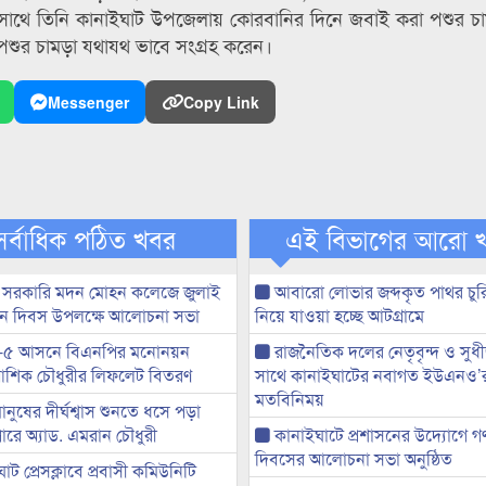
সাথে তিনি কানাইঘাট উপজেলায় কোরবানির দিনে জবাই করা পশুর চা
পশুর চামড়া যথাযথ ভাবে সংগ্রহ করেন।
Messenger
Copy Link
সর্বাধিক পঠিত খবর
এই বিভাগের আরো 
 সরকারি মদন মোহন কলেজে জুলাই
আবারো লোভার জব্দকৃত পাথর চুর
্থান দিবস উপলক্ষে আলোচনা সভা
নিয়ে যাওয়া হচ্ছে আটগ্রামে
-৫ আসনে বিএনপির মনোনয়ন
রাজনৈতিক দলের নেতৃবৃন্দ ও সু
ী আশিক চৌধুরীর লিফলেট বিতরণ
সাথে কানাইঘাটের নবাগত ইউএনও’
মতবিনিময়
মানুষের দীর্ঘশ্বাস শুনতে ধসে পড়া
ারে অ্যাড. এমরান চৌধুরী
কানাইঘাটে প্রশাসনের উদ্যোগে গণঅ
দিবসের আলোচনা সভা অনুষ্ঠিত
ট প্রেসক্লাবে প্রবাসী কমিউনিটি