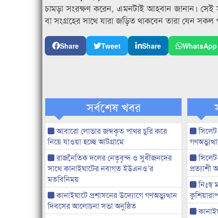
চামড়া সংরক্ষণ করেন, এমনটাই আহবান জানান। সেই 
বা সংগ্রহের সাথে যারা জড়িত থাকবেন তারা যেন সকল 
Share
Tweet
Share
WhatsApp
সর্বশেষ খবর
আবারো লোভার জব্দকৃত পাথর চুরি করে
সিলেট
নিয়ে যাওয়া হচ্ছে আটগ্রামে
গণঅভ্যুত
রাজনৈতিক দলের নেতৃবৃন্দ ও সুধীজনদের
সিলেট
সাথে কানাইঘাটের নবাগত ইউএনও’র
প্রত্যাশ
মতবিনিময়
নিঃস্ব 
কানাইঘাটে প্রশাসনের উদ্যোগে গণঅভ্যুত্থান
কুশিয়ারাপ
দিবসের আলোচনা সভা অনুষ্ঠিত
কানাইঘা