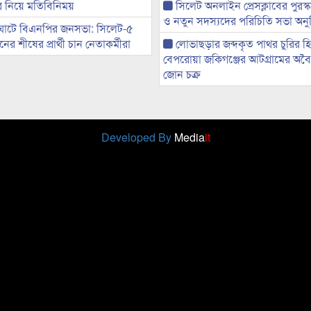
ের নিয়ে মতিবিনিময়
সিলেট অনলাইন প্রেসক্লাবের পুরস্
ও নতুন সদস্যদের পরিচিতি সভা অনুষ
ঘাটে বিএনপির জনসভা: সিলেট-৫
র শীষের প্রার্থী চান নেতাকর্মীরা
লোভাছড়ার জব্দকৃত পাথর চুরির হ
বেপরোয়া জকিগঞ্জের আটগ্রামের অবৈধ
জোন চক্র
Developed By
Media
it