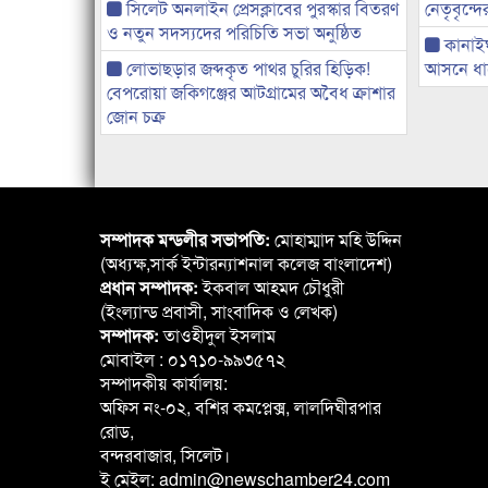
সিলেট অনলাইন প্রেসক্লাবের পুরস্কার বিতরণ
নেতৃবৃন্দ
ও নতুন সদস্যদের পরিচিতি সভা অনুষ্ঠিত
কানাই
লোভাছড়ার জব্দকৃত পাথর চুরির হিড়িক!
আসনে ধানে
বেপরোয়া জকিগঞ্জের আটগ্রামের অবৈধ ক্রাশার
জোন চক্র
সম্পাদক মন্ডলীর সভাপতি:
মোহাম্মাদ মহি উদ্দিন
(অধ্যক্ষ,সার্ক ইন্টারন্যাশনাল কলেজ বাংলাদেশ)
প্রধান সম্পাদক:
ইকবাল আহমদ চৌধুরী
(ইংল্যান্ড প্রবাসী, সাংবাদিক ও লেখক)
সম্পাদক:
তাওহীদুল ইসলাম
মোবাইল : ০১৭১০-৯৯৩৫৭২
সম্পাদকীয় কার্যালয়:
অফিস নং-০২, বশির কমপ্লেক্স, লালদিঘীরপার
রোড,
বন্দরবাজার, সিলেট।
ই মেইল: admin@newschamber24.com