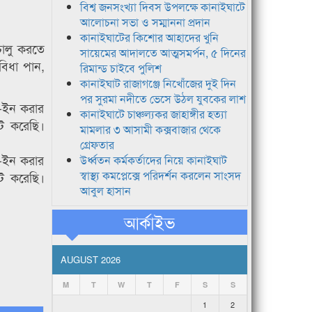
বিশ্ব জনসংখ্যা দিবস উপলক্ষে কানাইঘাটে
আলোচনা সভা ও সম্মাননা প্রদান
কানাইঘাটের কিশোর আহাদের খুনি
চালু করতে
সায়েমের আদালতে আত্মসমর্পন, ৫ দিনের
বিধা পান,
রিমান্ড চাইবে পুলিশ
কানাইঘাট রাজাগঞ্জে নিখোঁজের দুই দিন
পর সুরমা নদীতে ভেসে উঠল যুবকের লাশ
-ইন করার
কানাইঘাটে চাঞ্চল্যকর জাহাঙ্গীর হত্যা
েট করেছি।
মামলার ৩ আসামী কক্সবাজার থেকে
গ্রেফতার
-ইন করার
উর্ধ্বতন কর্মকর্তাদের নিয়ে কানাইঘাট
স্বাস্থ্য কমপ্লেক্সে পরিদর্শন করলেন সাংসদ
েট করেছি।
আবুল হাসান
আর্কাইভ
AUGUST 2026
M
T
W
T
F
S
S
1
2