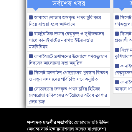
সর্বশেষ খবর
আবারো লোভার জব্দকৃত পাথর চুরি করে
সিলেট
নিয়ে যাওয়া হচ্ছে আটগ্রামে
গণঅভ্যুত
রাজনৈতিক দলের নেতৃবৃন্দ ও সুধীজনদের
সিলেট
সাথে কানাইঘাটের নবাগত ইউএনও’র
প্রত্যাশ
মতবিনিময়
নিঃস্ব 
কানাইঘাটে প্রশাসনের উদ্যোগে গণঅভ্যুত্থান
কুশিয়ারাপ
দিবসের আলোচনা সভা অনুষ্ঠিত
কানাইঘা
সিলেট অনলাইন প্রেসক্লাবের পুরস্কার বিতরণ
নেতৃবৃন্দ
ও নতুন সদস্যদের পরিচিতি সভা অনুষ্ঠিত
কানাই
লোভাছড়ার জব্দকৃত পাথর চুরির হিড়িক!
আসনে ধানে
বেপরোয়া জকিগঞ্জের আটগ্রামের অবৈধ ক্রাশার
জোন চক্র
সম্পাদক মন্ডলীর সভাপতি:
মোহাম্মাদ মহি উদ্দিন
(অধ্যক্ষ,সার্ক ইন্টারন্যাশনাল কলেজ বাংলাদেশ)