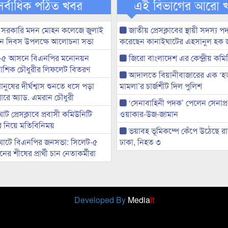
সর্বাধিক পঠিত খবর
এই বিভাগের আরো 
 সরকারি মদন মোহন কলেজে জুলাই
জাতীয় প্রেসক্লাবের স্থায়ী সদস্য প
্থান দিবস উপলক্ষে আলোচনা সভা
করেছেন কানাইঘাটের এহসানুল হক 
-৫ আসনে বিএনপির মনোনয়ন
জিরো বাংলাদেশ এর কেন্দ্রীয় কমি
ী আশিক চৌধুরীর লিফলেট বিতরণ
আদালতে বিয়ানীবাজারের এক ‘হত্য
মানুষের দীর্ঘশ্বাস শুনতে ধসে পড়া
মামলা’র চার্জশীট দিল পুলিশ
ারে অ্যাড. এমরান চৌধুরী
‘সেনাবাহিনী পদক’ পেলেন সেনাপ্
ট প্রেসক্লাবে প্রবাসী কমিউনিটি
ওয়াকার-উজ-জামান
ের নিয়ে মতিবিনিময়
ভয়াবহ ভূমিকম্পে কেঁপে উঠেছে র
ঘাটে বিএনপির জনসভা: সিলেট-৫
ঢাকা, নিহত ৩
র শীষের প্রার্থী চান নেতাকর্মীরা
Developed By
Media
it