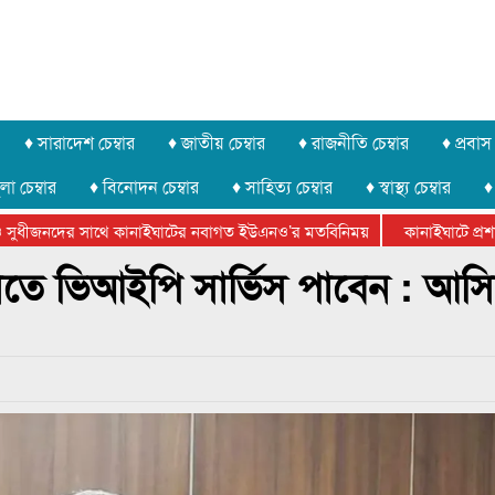
♦ সারাদেশ চেম্বার
♦ জাতীয় চেম্বার
♦ রাজনীতি চেম্বার
♦ প্রবাস 
লা চেম্বার
♦ বিনোদন চেম্বার
♦ সাহিত্য চেম্বার
♦ স্বাস্থ্য চেম্বার
♦
ধীজনদের সাথে কানাইঘাটের নবাগত ইউএনও’র মতবিনিময়
কানাইঘাটে প্রশাসনে
র ফেডারেশানের বিভাগীয় অভিনয় কর্মশালা সম্পন্ন
লোতে ভিআইপি সার্ভিস পাবেন : আস