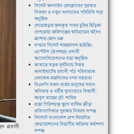
সিলেট অনলাইন প্রেসক্লাবের পুরস্কার
বিতরণ ও নতুন সদস্যদের পরিচিতি সভা
অনুষ্ঠিত
লোভাছড়ার জব্দকৃত পাথর চুরির হিড়িক!
বেপরোয়া জকিগঞ্জের আটগ্রামের অবৈধ
ক্রাশার জোন চক্র
লন্ডনে সিলেট শাহজালাল হাউজিং
এস্টেটস (উপশহর) প্রবাসী
অ্যাসোসিয়েশনের সভা অনুষ্ঠিত
কাতারে সড়ক দুর্ঘটনায় নিহত
কানাইঘাটের প্রবাসী পাঁচ পরিবারকে
খেলাফত মজলিসের নগদ সহায়তা
বিএনপি সকল ধর্মের মানুষের সমান
অধিকার ও ধর্মীয় মুল্যবোধে বিশ্বাসী:
আবুল কাহের চৌ: শামিম
রাজা গিরিশচন্দ্র স্কুলে বার্ষিক ক্রীড়া
প্রতিযোগিতার পুরস্কার বিতরণ সম্পন্ন
সিলেটে বাংলাদেশ গ্রুপ থিয়েটার
ফেডারেশানের বিভাগীয় অভিনয় কর্মশালা
ন প্রবাসী
সম্পন্ন