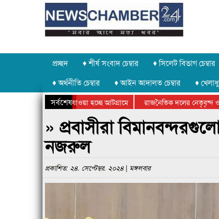
প্রচ্ছদ
♦ শীর্ষ সংবাদ চেম্বার
♦ সিলেট বিভাগ চেম্বার
♦ অর্থনীতি চেম্বার
♦ আইন আদালত চেম্বার
♦ খেলাধু
সর্বশেষ
াথর চুরি করে নিয়ে যাওয়া হচ্ছে আটগ্রামে
রাজনৈতিক দলের নেতৃবৃন্দ ও সু
ার্ষিক ক্রীড়া প্রতিযোগিতার পুরস্কার বিতরণ সম্পন্ন
সিলেটে বাংলাদেশ গ্রুপ থিয়েটা
» প্রবাসীরা বিমানবন্দরগু
নজরুল
প্রকাশিত: ২৪. সেপ্টেম্বর. ২০২৪ | মঙ্গলবার