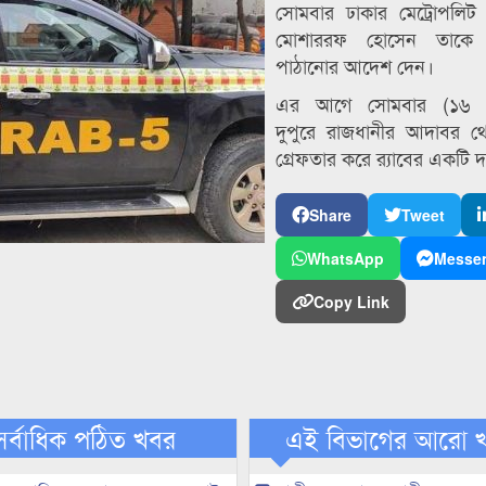
সোমবার ঢাকার মেট্রোপলিট ম্য
মোশাররফ হোসেন তাকে ক
পাঠানোর আদেশ দেন।
এর আগে সোমবার (১৬ সেপ
দুপুরে রাজধানীর আদাবর থ
গ্রেফতার করে র‌্যাবের একটি 
Share
Tweet
WhatsApp
Messe
Copy Link
সর্বাধিক পঠিত খবর
এই বিভাগের আরো 