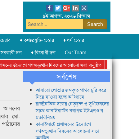
৯ই আগস্ট, ২০২৬ খ্রিস্টাব্দ
চেম্বার
♦ তথ্যপ্রযুক্তি চেম্বার
♦ ধর্ম চেম্বার
 সরকারী দল
♦ বিরোধী দল
Our Team
নের উদ্যোগে গণঅভ্যুত্থান দিবসের আলোচনা সভা অনুষ্ঠিত
সিলেট অনলাইন প্রেস
সর্বশেষ
আবারো লোভার জব্দকৃত পাথর চুরি করে
নিয়ে যাওয়া হচ্ছে আটগ্রামে
রাজনৈতিক দলের নেতৃবৃন্দ ও সুধীজনদের
৪ আসনের
সাথে কানাইঘাটের নবাগত ইউএনও’র
িয়ার মো.
মতবিনিময়
পাঠানোর
কানাইঘাটে প্রশাসনের উদ্যোগে
গণঅভ্যুত্থান দিবসের আলোচনা সভা
অনুষ্ঠিত