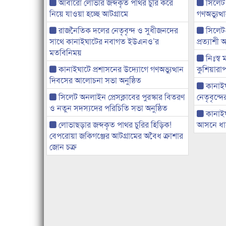
আবারো লোভার জব্দকৃত পাথর চুরি করে
সিলেট
নিয়ে যাওয়া হচ্ছে আটগ্রামে
গণঅভ্যুত
রাজনৈতিক দলের নেতৃবৃন্দ ও সুধীজনদের
সিলেট
সাথে কানাইঘাটের নবাগত ইউএনও’র
প্রত্যাশ
মতবিনিময়
নিঃস্ব 
কানাইঘাটে প্রশাসনের উদ্যোগে গণঅভ্যুত্থান
কুশিয়ারাপ
দিবসের আলোচনা সভা অনুষ্ঠিত
কানাইঘা
সিলেট অনলাইন প্রেসক্লাবের পুরস্কার বিতরণ
নেতৃবৃন্দ
ও নতুন সদস্যদের পরিচিতি সভা অনুষ্ঠিত
কানাই
লোভাছড়ার জব্দকৃত পাথর চুরির হিড়িক!
আসনে ধানে
বেপরোয়া জকিগঞ্জের আটগ্রামের অবৈধ ক্রাশার
জোন চক্র