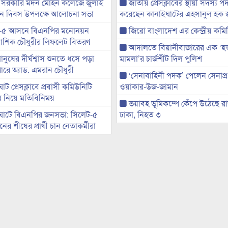
 সরকারি মদন মোহন কলেজে জুলাই
জাতীয় প্রেসক্লাবের স্থায়ী সদস্য প
্থান দিবস উপলক্ষে আলোচনা সভা
করেছেন কানাইঘাটের এহসানুল হক 
-৫ আসনে বিএনপির মনোনয়ন
জিরো বাংলাদেশ এর কেন্দ্রীয় কমি
ী আশিক চৌধুরীর লিফলেট বিতরণ
আদালতে বিয়ানীবাজারের এক ‘হত্য
মানুষের দীর্ঘশ্বাস শুনতে ধসে পড়া
মামলা’র চার্জশীট দিল পুলিশ
ারে অ্যাড. এমরান চৌধুরী
‘সেনাবাহিনী পদক’ পেলেন সেনাপ্
ট প্রেসক্লাবে প্রবাসী কমিউনিটি
ওয়াকার-উজ-জামান
ের নিয়ে মতিবিনিময়
ভয়াবহ ভূমিকম্পে কেঁপে উঠেছে র
ঘাটে বিএনপির জনসভা: সিলেট-৫
ঢাকা, নিহত ৩
র শীষের প্রার্থী চান নেতাকর্মীরা