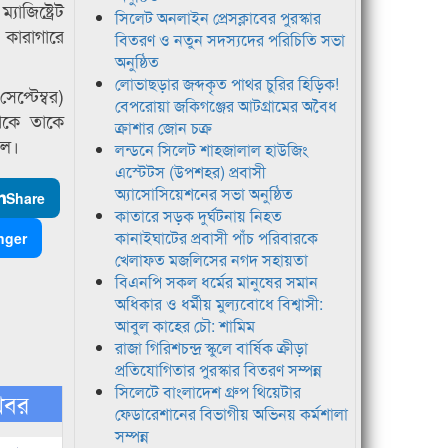
াজিষ্ট্রেট
সিলেট অনলাইন প্রেসক্লাবের পুরস্কার
ারাগারে
বিতরণ ও নতুন সদস্যদের পরিচিতি সভা
অনুষ্ঠিত
লোভাছড়ার জব্দকৃত পাথর চুরির হিড়িক!
্টেম্বর)
বেপরোয়া জকিগঞ্জের আটগ্রামের অবৈধ
েকে তাকে
ক্রাশার জোন চক্র
দল।
লন্ডনে সিলেট শাহজালাল হাউজিং
এস্টেটস (উপশহর) প্রবাসী
অ্যাসোসিয়েশনের সভা অনুষ্ঠিত
Share
কাতারে সড়ক দুর্ঘটনায় নিহত
কানাইঘাটের প্রবাসী পাঁচ পরিবারকে
nger
খেলাফত মজলিসের নগদ সহায়তা
বিএনপি সকল ধর্মের মানুষের সমান
অধিকার ও ধর্মীয় মুল্যবোধে বিশ্বাসী:
আবুল কাহের চৌ: শামিম
রাজা গিরিশচন্দ্র স্কুলে বার্ষিক ক্রীড়া
প্রতিযোগিতার পুরস্কার বিতরণ সম্পন্ন
সিলেটে বাংলাদেশ গ্রুপ থিয়েটার
খবর
ফেডারেশানের বিভাগীয় অভিনয় কর্মশালা
সম্পন্ন