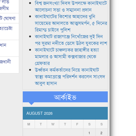
দ লাভ
বিশ্ব জনসংখ্যা দিবস উপলক্ষে কানাইঘাটে
জসীম
আলোচনা সভা ও সম্মাননা প্রদান
কানাইঘাটের কিশোর আহাদের খুনি
টি ঘোষণা
সায়েমের আদালতে আত্মসমর্পন, ৫ দিনের
াচেষ্টা
রিমান্ড চাইবে পুলিশ
কানাইঘাট রাজাগঞ্জে নিখোঁজের দুই দিন
পর সুরমা নদীতে ভেসে উঠল যুবকের লাশ
রধান
কানাইঘাটে চাঞ্চল্যকর জাহাঙ্গীর হত্যা
মামলার ৩ আসামী কক্সবাজার থেকে
াজধানী
গ্রেফতার
উর্ধ্বতন কর্মকর্তাদের নিয়ে কানাইঘাট
স্বাস্থ্য কমপ্লেক্সে পরিদর্শন করলেন সাংসদ
আবুল হাসান
আর্কাইভ
AUGUST 2026
M
T
W
T
F
S
S
1
2