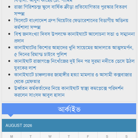
রাজা গিরিশচন্দ্র স্কুলে বার্ষিক ক্রীড়া প্রতিযোগিতার পুরস্কার বিতরণ
সম্পন্ন
সিলেটে বাংলাদেশ গ্রুপ থিয়েটার ফেডারেশানের বিভাগীয় অভিনয়
কর্মশালা সম্পন্ন
বিশ্ব জনসংখ্যা দিবস উপলক্ষে কানাইঘাটে আলোচনা সভা ও সম্মাননা
প্রদান
কানাইঘাটের কিশোর আহাদের খুনি সায়েমের আদালতে আত্মসমর্পন,
৫ দিনের রিমান্ড চাইবে পুলিশ
কানাইঘাট রাজাগঞ্জে নিখোঁজের দুই দিন পর সুরমা নদীতে ভেসে উঠল
যুবকের লাশ
কানাইঘাটে চাঞ্চল্যকর জাহাঙ্গীর হত্যা মামলার ৩ আসামী কক্সবাজার
থেকে গ্রেফতার
উর্ধ্বতন কর্মকর্তাদের নিয়ে কানাইঘাট স্বাস্থ্য কমপ্লেক্সে পরিদর্শন
করলেন সাংসদ আবুল হাসান
আর্কাইভ
AUGUST 2026
M
T
W
T
F
S
S