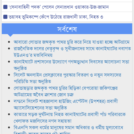
‘সেনাবাহিনী পদক’ পেলেন সেনাপ্রধান ওয়াকার-উজ-জামান
ভয়াবহ ভূমিকম্পে কেঁপে উঠেছে রাজধানী ঢাকা, নিহত ৩
সর্বশেষ
আবারো লোভার জব্দকৃত পাথর চুরি করে নিয়ে যাওয়া হচ্ছে আটগ্রামে
রাজনৈতিক দলের নেতৃবৃন্দ ও সুধীজনদের সাথে কানাইঘাটের নবাগত
ইউএনও’র মতবিনিময়
কানাইঘাটে প্রশাসনের উদ্যোগে গণঅভ্যুত্থান দিবসের আলোচনা সভা
অনুষ্ঠিত
সিলেট অনলাইন প্রেসক্লাবের পুরস্কার বিতরণ ও নতুন সদস্যদের
পরিচিতি সভা অনুষ্ঠিত
লোভাছড়ার জব্দকৃত পাথর চুরির হিড়িক! বেপরোয়া জকিগঞ্জের
আটগ্রামের অবৈধ ক্রাশার জোন চক্র
লন্ডনে সিলেট শাহজালাল হাউজিং এস্টেটস (উপশহর) প্রবাসী
অ্যাসোসিয়েশনের সভা অনুষ্ঠিত
কাতারে সড়ক দুর্ঘটনায় নিহত কানাইঘাটের প্রবাসী পাঁচ পরিবারকে
খেলাফত মজলিসের নগদ সহায়তা
বিএনপি সকল ধর্মের মানুষের সমান অধিকার ও ধর্মীয় মুল্যবোধে
বিশ্বাসী: আবুল কাহের চৌ: শামিম