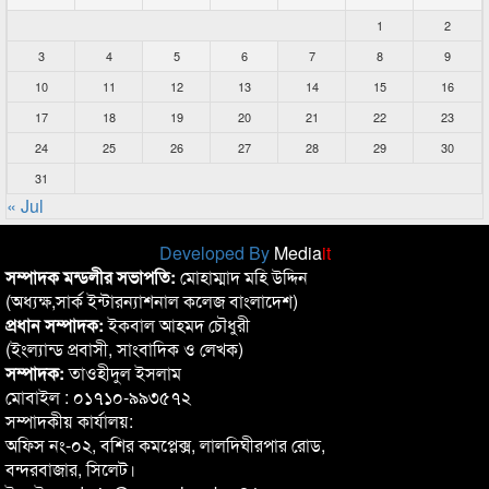
1
2
3
4
5
6
7
8
9
10
11
12
13
14
15
16
17
18
19
20
21
22
23
24
25
26
27
28
29
30
31
« Jul
Developed By
Media
it
সম্পাদক মন্ডলীর সভাপতি:
মোহাম্মাদ মহি উদ্দিন
(অধ্যক্ষ,সার্ক ইন্টারন্যাশনাল কলেজ বাংলাদেশ)
প্রধান সম্পাদক:
ইকবাল আহমদ চৌধুরী
(ইংল্যান্ড প্রবাসী, সাংবাদিক ও লেখক)
সম্পাদক:
তাওহীদুল ইসলাম
মোবাইল : ০১৭১০-৯৯৩৫৭২
সম্পাদকীয় কার্যালয়:
অফিস নং-০২, বশির কমপ্লেক্স, লালদিঘীরপার রোড,
বন্দরবাজার, সিলেট।