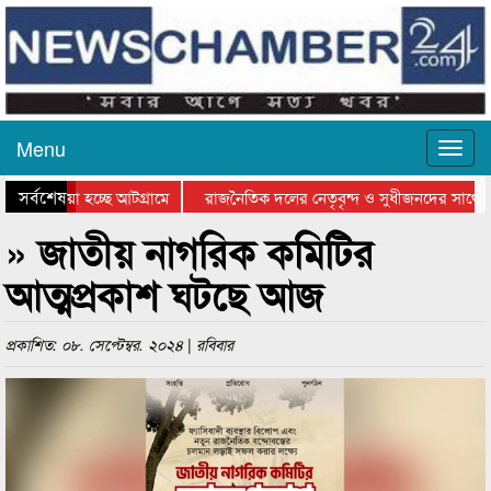
Menu
সর্বশেষ
য়ে যাওয়া হচ্ছে আটগ্রামে
রাজনৈতিক দলের নেতৃবৃন্দ ও সুধীজনদের সাথে ক
যোগিতার পুরস্কার বিতরণ সম্পন্ন
সিলেটে বাংলাদেশ গ্রুপ থিয়েটার ফেডারেশানের বি
» জাতীয় নাগরিক কমিটির
আত্মপ্রকাশ ঘটছে আজ
প্রকাশিত: ০৮. সেপ্টেম্বর. ২০২৪ | রবিবার