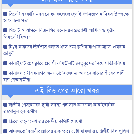
সিলেট সরকারি মদন মোহন কলেজে জুলাই গণঅভ্যুত্থান দিবস উপলক্ষে
আলোচনা সভা
সিলেট-৫ আসনে বিএনপির মনোনয়ন প্রত্যাশী আশিক চৌধুরীর
লিফলেট বিতরণ
নিঃস্ব মানুষের দীর্ঘশ্বাস শুনতে ধসে পড়া কুশিয়ারাপারে অ্যাড. এমরান
চৌধুরী
কানাইঘাট প্রেসক্লাবে প্রবাসী কমিউনিটি নেতৃবৃন্দের নিয়ে মতিবিনিময়
কানাইঘাটে বিএনপির জনসভা: সিলেট-৫ আসনে ধানের শীষের প্রার্থী
চান নেতাকর্মীরা
এই বিভাগের আরো খবর
জাতীয় প্রেসক্লাবের স্থায়ী সদস্য পদ লাভ করেছেন কানাইঘাটের
এহসানুল হক জসীম
জিরো বাংলাদেশ এর কেন্দ্রীয় কমিটি ঘোষণা
আদালতে বিয়ানীবাজারের এক ‘হত্যাচেষ্টা মামলা’র চার্জশীট দিল পুলিশ