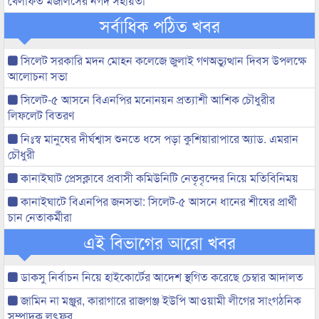
খেলাফত মজলিসের নগদ সহায়তা
সর্বাধিক পঠিত খবর
সিলেট সরকারি মদন মোহন কলেজে জুলাই গণঅভ্যুত্থান দিবস উপলক্ষে
আলোচনা সভা
সিলেট-৫ আসনে বিএনপির মনোনয়ন প্রত্যাশী আশিক চৌধুরীর
লিফলেট বিতরণ
নিঃস্ব মানুষের দীর্ঘশ্বাস শুনতে ধসে পড়া কুশিয়ারাপারে অ্যাড. এমরান
চৌধুরী
কানাইঘাট প্রেসক্লাবে প্রবাসী কমিউনিটি নেতৃবৃন্দের নিয়ে মতিবিনিময়
কানাইঘাটে বিএনপির জনসভা: সিলেট-৫ আসনে ধানের শীষের প্রার্থী
চান নেতাকর্মীরা
এই বিভাগের আরো খবর
ডাকসু নির্বাচন নিয়ে হাইকোর্টের আদেশ স্থগিত করেছে চেম্বার আদালত
জামিন না মঞ্জুর, কারাগারে রাজগঞ্জ ইউপি আওয়ামী লীগের সাংগঠনিক
সম্পাদক লুৎফর