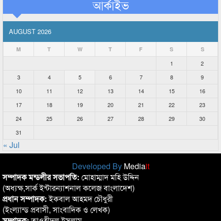
আর্কাইভ
AUGUST 2026
M
T
W
T
F
S
S
1
2
3
4
5
6
7
8
9
10
11
12
13
14
15
16
17
18
19
20
21
22
23
24
25
26
27
28
29
30
31
« Jul
Developed By
Media
it
সম্পাদক মন্ডলীর সভাপতি:
মোহাম্মাদ মহি উদ্দিন
(অধ্যক্ষ,সার্ক ইন্টারন্যাশনাল কলেজ বাংলাদেশ)
প্রধান সম্পাদক:
ইকবাল আহমদ চৌধুরী
(ইংল্যান্ড প্রবাসী, সাংবাদিক ও লেখক)
সম্পাদক:
তাওহীদুল ইসলাম