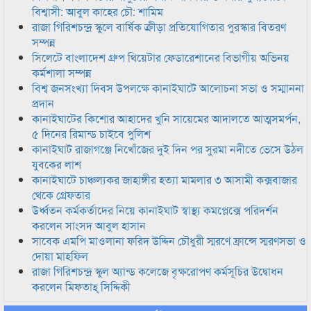
বিশ্বাসী: আবুল কাহের চৌ: শামিম
রাজা গিরিশচন্দ্র স্কুলে বার্ষিক ক্রীড়া প্রতিযোগিতার পুরস্কার বিতরণ
সম্পন্ন
সিলেটে বাংলাদেশ গ্রুপ থিয়েটার ফেডারেশানের বিভাগীয় অভিনয়
কর্মশালা সম্পন্ন
বিশ্ব জনসংখ্যা দিবস উপলক্ষে কানাইঘাটে আলোচনা সভা ও সম্মাননা
প্রদান
কানাইঘাটের কিশোর আহাদের খুনি সায়েমের আদালতে আত্মসমর্পন,
৫ দিনের রিমান্ড চাইবে পুলিশ
কানাইঘাট রাজাগঞ্জে নিখোঁজের দুই দিন পর সুরমা নদীতে ভেসে উঠল
যুবকের লাশ
কানাইঘাটে চাঞ্চল্যকর জাহাঙ্গীর হত্যা মামলার ৩ আসামী কক্সবাজার
থেকে গ্রেফতার
উর্ধ্বতন কর্মকর্তাদের নিয়ে কানাইঘাট স্বাস্থ্য কমপ্লেক্সে পরিদর্শন
করলেন সাংসদ আবুল হাসান
সাবেক এমপি মাওলানা ফরিদ উদ্দিন চৌধুরী স্মরণে ফ্রান্সে স্মরণসভা ও
দোয়া মাহফিল
রাজা গিরিশচন্দ্র স্কুল অ্যান্ড কলেজে বৃক্ষরোপণ কর্মসূচির উদ্বোধন
করলেন মিফতাহ্ সিদ্দিকী