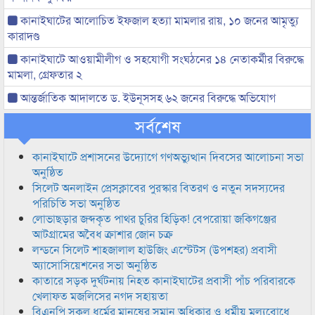
কানাইঘাটের আলোচিত ইফজাল হত্যা মামলার রায়, ১০ জনের আমৃত্যু
কারাদণ্ড
কানাইঘাটে আওয়ামীলীগ ও সহযোগী সংঘঠনের ১৪ নেতাকর্মীর বিরুদ্ধে
মামলা, গ্রেফতার ২
আন্তর্জাতিক আদালতে ড. ইউনূসসহ ৬২ জনের বিরুদ্ধে অভিযোগ
সর্বশেষ
কানাইঘাটে প্রশাসনের উদ্যোগে গণঅভ্যুত্থান দিবসের আলোচনা সভা
অনুষ্ঠিত
সিলেট অনলাইন প্রেসক্লাবের পুরস্কার বিতরণ ও নতুন সদস্যদের
পরিচিতি সভা অনুষ্ঠিত
লোভাছড়ার জব্দকৃত পাথর চুরির হিড়িক! বেপরোয়া জকিগঞ্জের
আটগ্রামের অবৈধ ক্রাশার জোন চক্র
লন্ডনে সিলেট শাহজালাল হাউজিং এস্টেটস (উপশহর) প্রবাসী
অ্যাসোসিয়েশনের সভা অনুষ্ঠিত
কাতারে সড়ক দুর্ঘটনায় নিহত কানাইঘাটের প্রবাসী পাঁচ পরিবারকে
খেলাফত মজলিসের নগদ সহায়তা
বিএনপি সকল ধর্মের মানুষের সমান অধিকার ও ধর্মীয় মুল্যবোধে