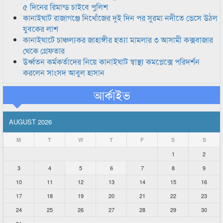
৫ দিনের রিমান্ড চাইবে পুলিশ
কানাইঘাট রাজাগঞ্জে নিখোঁজের দুই দিন পর সুরমা নদীতে ভেসে উঠল
যুবকের লাশ
কানাইঘাটে চাঞ্চল্যকর জাহাঙ্গীর হত্যা মামলার ৩ আসামী কক্সবাজার
থেকে গ্রেফতার
উর্ধ্বতন কর্মকর্তাদের নিয়ে কানাইঘাট স্বাস্থ্য কমপ্লেক্সে পরিদর্শন
করলেন সাংসদ আবুল হাসান
আর্কাইভ
AUGUST 2026
M
T
W
T
F
S
S
1
2
3
4
5
6
7
8
9
10
11
12
13
14
15
16
17
18
19
20
21
22
23
24
25
26
27
28
29
30