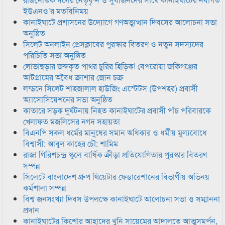
ইউএনও’র মতবিনিময়
কানাইঘাটে প্রশাসনের উদ্যোগে গণঅভ্যুত্থান দিবসের আলোচনা সভা
অনুষ্ঠিত
সিলেট অনলাইন প্রেসক্লাবের পুরস্কার বিতরণ ও নতুন সদস্যদের
পরিচিতি সভা অনুষ্ঠিত
লোভাছড়ার জব্দকৃত পাথর চুরির হিড়িক! বেপরোয়া জকিগঞ্জের
আটগ্রামের অবৈধ ক্রাশার জোন চক্র
লন্ডনে সিলেট শাহজালাল হাউজিং এস্টেটস (উপশহর) প্রবাসী
অ্যাসোসিয়েশনের সভা অনুষ্ঠিত
কাতারে সড়ক দুর্ঘটনায় নিহত কানাইঘাটের প্রবাসী পাঁচ পরিবারকে
খেলাফত মজলিসের নগদ সহায়তা
বিএনপি সকল ধর্মের মানুষের সমান অধিকার ও ধর্মীয় মুল্যবোধে
বিশ্বাসী: আবুল কাহের চৌ: শামিম
রাজা গিরিশচন্দ্র স্কুলে বার্ষিক ক্রীড়া প্রতিযোগিতার পুরস্কার বিতরণ
সম্পন্ন
সিলেটে বাংলাদেশ গ্রুপ থিয়েটার ফেডারেশানের বিভাগীয় অভিনয়
কর্মশালা সম্পন্ন
বিশ্ব জনসংখ্যা দিবস উপলক্ষে কানাইঘাটে আলোচনা সভা ও সম্মাননা
প্রদান
কানাইঘাটের কিশোর আহাদের খুনি সায়েমের আদালতে আত্মসমর্পন,