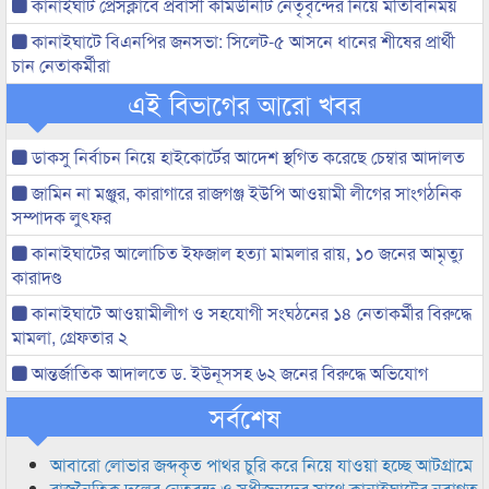
কানাইঘাট প্রেসক্লাবে প্রবাসী কমিউনিটি নেতৃবৃন্দের নিয়ে মতিবিনিময়
কানাইঘাটে বিএনপির জনসভা: সিলেট-৫ আসনে ধানের শীষের প্রার্থী
চান নেতাকর্মীরা
এই বিভাগের আরো খবর
ডাকসু নির্বাচন নিয়ে হাইকোর্টের আদেশ স্থগিত করেছে চেম্বার আদালত
জামিন না মঞ্জুর, কারাগারে রাজগঞ্জ ইউপি আওয়ামী লীগের সাংগঠনিক
সম্পাদক লুৎফর
কানাইঘাটের আলোচিত ইফজাল হত্যা মামলার রায়, ১০ জনের আমৃত্যু
কারাদণ্ড
কানাইঘাটে আওয়ামীলীগ ও সহযোগী সংঘঠনের ১৪ নেতাকর্মীর বিরুদ্ধে
মামলা, গ্রেফতার ২
আন্তর্জাতিক আদালতে ড. ইউনূসসহ ৬২ জনের বিরুদ্ধে অভিযোগ
সর্বশেষ
আবারো লোভার জব্দকৃত পাথর চুরি করে নিয়ে যাওয়া হচ্ছে আটগ্রামে
রাজনৈতিক দলের নেতৃবৃন্দ ও সুধীজনদের সাথে কানাইঘাটের নবাগত