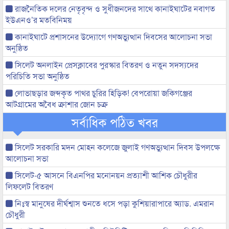
রাজনৈতিক দলের নেতৃবৃন্দ ও সুধীজনদের সাথে কানাইঘাটের নবাগত
ইউএনও’র মতবিনিময়
কানাইঘাটে প্রশাসনের উদ্যোগে গণঅভ্যুত্থান দিবসের আলোচনা সভা
অনুষ্ঠিত
সিলেট অনলাইন প্রেসক্লাবের পুরস্কার বিতরণ ও নতুন সদস্যদের
পরিচিতি সভা অনুষ্ঠিত
লোভাছড়ার জব্দকৃত পাথর চুরির হিড়িক! বেপরোয়া জকিগঞ্জের
আটগ্রামের অবৈধ ক্রাশার জোন চক্র
সর্বাধিক পঠিত খবর
সিলেট সরকারি মদন মোহন কলেজে জুলাই গণঅভ্যুত্থান দিবস উপলক্ষে
আলোচনা সভা
সিলেট-৫ আসনে বিএনপির মনোনয়ন প্রত্যাশী আশিক চৌধুরীর
লিফলেট বিতরণ
নিঃস্ব মানুষের দীর্ঘশ্বাস শুনতে ধসে পড়া কুশিয়ারাপারে অ্যাড. এমরান
চৌধুরী