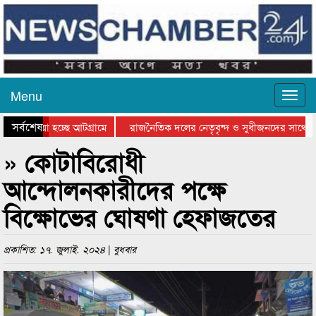
Menu
সর্বশেষ
ে যাওয়া হচ্ছে আটগ্রামে
রাজনৈতিক দলের নেতৃবৃন্দ ও সুধীজনদের সাথে ক
যোগিতার পুরস্কার বিতরণ সম্পন্ন
সিলেটে বাংলাদেশ গ্রুপ থিয়েটার ফেডারেশানের বিভ
» কোটাবিরোধী
আন্দোলনকারীদের পক্ষে
বিক্ষোভের ঘোষণা হেফাজতের
প্রকাশিত: ১৭. জুলাই. ২০২৪ | বুধবার