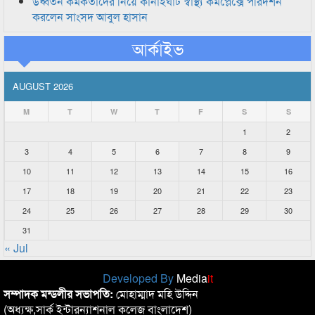
উর্ধ্বতন কর্মকর্তাদের নিয়ে কানাইঘাট স্বাস্থ্য কমপ্লেক্সে পরিদর্শন
করলেন সাংসদ আবুল হাসান
আর্কাইভ
AUGUST 2026
M
T
W
T
F
S
S
1
2
3
4
5
6
7
8
9
10
11
12
13
14
15
16
17
18
19
20
21
22
23
24
25
26
27
28
29
30
31
« Jul
Developed By
Media
it
সম্পাদক মন্ডলীর সভাপতি:
মোহাম্মাদ মহি উদ্দিন
(অধ্যক্ষ,সার্ক ইন্টারন্যাশনাল কলেজ বাংলাদেশ)