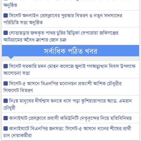
অনুষ্ঠিত
সিলেট অনলাইন প্রেসক্লাবের পুরস্কার বিতরণ ও নতুন সদস্যদের
পরিচিতি সভা অনুষ্ঠিত
লোভাছড়ার জব্দকৃত পাথর চুরির হিড়িক! বেপরোয়া জকিগঞ্জের
আটগ্রামের অবৈধ ক্রাশার জোন চক্র
সর্বাধিক পঠিত খবর
সিলেট সরকারি মদন মোহন কলেজে জুলাই গণঅভ্যুত্থান দিবস উপলক্ষে
আলোচনা সভা
সিলেট-৫ আসনে বিএনপির মনোনয়ন প্রত্যাশী আশিক চৌধুরীর
লিফলেট বিতরণ
নিঃস্ব মানুষের দীর্ঘশ্বাস শুনতে ধসে পড়া কুশিয়ারাপারে অ্যাড. এমরান
চৌধুরী
কানাইঘাট প্রেসক্লাবে প্রবাসী কমিউনিটি নেতৃবৃন্দের নিয়ে মতিবিনিময়
কানাইঘাটে বিএনপির জনসভা: সিলেট-৫ আসনে ধানের শীষের প্রার্থী
চান নেতাকর্মীরা