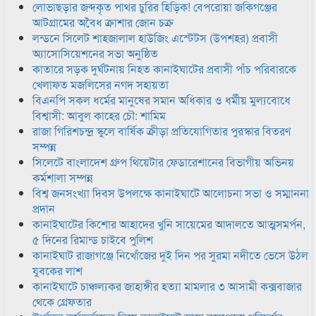
লোভাছড়ার জব্দকৃত পাথর চুরির হিড়িক! বেপরোয়া জকিগঞ্জের
আটগ্রামের অবৈধ ক্রাশার জোন চক্র
লন্ডনে সিলেট শাহজালাল হাউজিং এস্টেটস (উপশহর) প্রবাসী
অ্যাসোসিয়েশনের সভা অনুষ্ঠিত
কাতারে সড়ক দুর্ঘটনায় নিহত কানাইঘাটের প্রবাসী পাঁচ পরিবারকে
খেলাফত মজলিসের নগদ সহায়তা
বিএনপি সকল ধর্মের মানুষের সমান অধিকার ও ধর্মীয় মুল্যবোধে
বিশ্বাসী: আবুল কাহের চৌ: শামিম
রাজা গিরিশচন্দ্র স্কুলে বার্ষিক ক্রীড়া প্রতিযোগিতার পুরস্কার বিতরণ
সম্পন্ন
সিলেটে বাংলাদেশ গ্রুপ থিয়েটার ফেডারেশানের বিভাগীয় অভিনয়
কর্মশালা সম্পন্ন
বিশ্ব জনসংখ্যা দিবস উপলক্ষে কানাইঘাটে আলোচনা সভা ও সম্মাননা
প্রদান
কানাইঘাটের কিশোর আহাদের খুনি সায়েমের আদালতে আত্মসমর্পন,
৫ দিনের রিমান্ড চাইবে পুলিশ
কানাইঘাট রাজাগঞ্জে নিখোঁজের দুই দিন পর সুরমা নদীতে ভেসে উঠল
যুবকের লাশ
কানাইঘাটে চাঞ্চল্যকর জাহাঙ্গীর হত্যা মামলার ৩ আসামী কক্সবাজার
থেকে গ্রেফতার