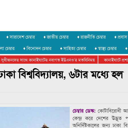
♦ সারাদেশ চেম্বার
♦ জাতীয় চেম্বার
♦ রাজনীতি চেম্বার
♦ প্রবাস 
লা চেম্বার
♦ বিনোদন চেম্বার
♦ সাহিত্য চেম্বার
♦ স্বাস্থ্য চেম্বার
♦
ুধীজনদের সাথে কানাইঘাটের নবাগত ইউএনও’র মতবিনিময়
কানাইঘাটে প্রশাসন
ার ফেডারেশানের বিভাগীয় অভিনয় কর্মশালা সম্পন্ন
 ঢাকা বিশ্ববিদ্যালয়, ৬টার মধ্যে হল
কোটাবিরোধী আ
চেম্বার ডেস্ক:
কেন্দ্র করে দেশের উদ্ভূত পর
অনির্দিষ্টকালের জন্য ঢাকা বিশ