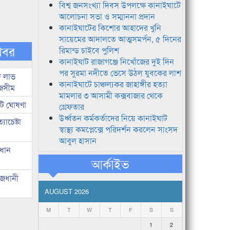
বিশ্ব জনসংখ্যা দিবস উপলক্ষে কানাইঘাটে
আলোচনা সভা ও সম্মাননা প্রদান
কানাইঘাটের কিশোর আহাদের খুনি
সায়েমের আদালতে আত্মসমর্পন, ৫ দিনের
খবর
রিমান্ড চাইবে পুলিশ
কানাইঘাট রাজাগঞ্জে নিখোঁজের দুই দিন
পর সুরমা নদীতে ভেসে উঠল যুবকের লাশ
দ লাভ
কানাইঘাটে চাঞ্চল্যকর জাহাঙ্গীর হত্যা
জসীম
মামলার ৩ আসামী কক্সবাজার থেকে
টি ঘোষণা
গ্রেফতার
উর্ধ্বতন কর্মকর্তাদের নিয়ে কানাইঘাট
াচেষ্টা
স্বাস্থ্য কমপ্লেক্সে পরিদর্শন করলেন সাংসদ
আবুল হাসান
রধান
আর্কাইভ
াজধানী
AUGUST 2026
M
T
W
T
F
S
S
1
2