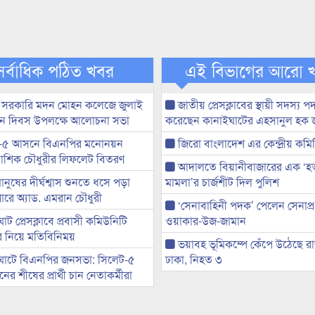
সর্বাধিক পঠিত খবর
এই বিভাগের আরো 
 সরকারি মদন মোহন কলেজে জুলাই
জাতীয় প্রেসক্লাবের স্থায়ী সদস্য প
্থান দিবস উপলক্ষে আলোচনা সভা
করেছেন কানাইঘাটের এহসানুল হক 
-৫ আসনে বিএনপির মনোনয়ন
জিরো বাংলাদেশ এর কেন্দ্রীয় কমি
ী আশিক চৌধুরীর লিফলেট বিতরণ
আদালতে বিয়ানীবাজারের এক ‘হত্য
মানুষের দীর্ঘশ্বাস শুনতে ধসে পড়া
মামলা’র চার্জশীট দিল পুলিশ
ারে অ্যাড. এমরান চৌধুরী
‘সেনাবাহিনী পদক’ পেলেন সেনাপ্
ট প্রেসক্লাবে প্রবাসী কমিউনিটি
ওয়াকার-উজ-জামান
ের নিয়ে মতিবিনিময়
ভয়াবহ ভূমিকম্পে কেঁপে উঠেছে র
ঘাটে বিএনপির জনসভা: সিলেট-৫
ঢাকা, নিহত ৩
র শীষের প্রার্থী চান নেতাকর্মীরা