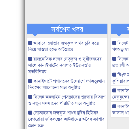
সর্বশেষ খবর
আবারো লোভার জব্দকৃত পাথর চুরি করে
সিলেট
নিয়ে যাওয়া হচ্ছে আটগ্রামে
গণঅভ্যুত
রাজনৈতিক দলের নেতৃবৃন্দ ও সুধীজনদের
সিলেট
সাথে কানাইঘাটের নবাগত ইউএনও’র
প্রত্যাশ
মতবিনিময়
নিঃস্ব 
কানাইঘাটে প্রশাসনের উদ্যোগে গণঅভ্যুত্থান
কুশিয়ারাপ
দিবসের আলোচনা সভা অনুষ্ঠিত
কানাইঘা
সিলেট অনলাইন প্রেসক্লাবের পুরস্কার বিতরণ
নেতৃবৃন্দ
ও নতুন সদস্যদের পরিচিতি সভা অনুষ্ঠিত
কানাই
লোভাছড়ার জব্দকৃত পাথর চুরির হিড়িক!
আসনে ধানে
বেপরোয়া জকিগঞ্জের আটগ্রামের অবৈধ ক্রাশার
জোন চক্র