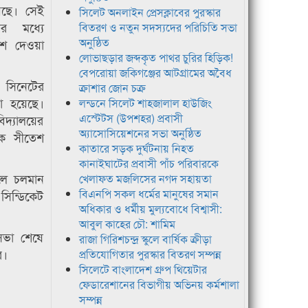
েছে। সেই
সিলেট অনলাইন প্রেসক্লাবের পুরস্কার
ার মধ্যে
বিতরণ ও নতুন সদস্যদের পরিচিতি সভা
অনুষ্ঠিত
দেশ দেওয়া
লোভাছড়ার জব্দকৃত পাথর চুরির হিড়িক!
বেপরোয়া জকিগঞ্জের আটগ্রামের অবৈধ
র সিনেটের
ক্রাশার জোন চক্র
া হয়েছে।
লন্ডনে সিলেট শাহজালাল হাউজিং
এস্টেটস (উপশহর) প্রবাসী
বিদ্যালয়ের
অ্যাসোসিয়েশনের সভা অনুষ্ঠিত
াপক সীতেশ
কাতারে সড়ক দুর্ঘটনায় নিহত
কানাইঘাটের প্রবাসী পাঁচ পরিবারকে
ে চলমান
খেলাফত মজলিসের নগদ সহায়তা
বিএনপি সকল ধর্মের মানুষের সমান
সিন্ডিকেট
অধিকার ও ধর্মীয় মুল্যবোধে বিশ্বাসী:
আবুল কাহের চৌ: শামিম
সভা শেষে
রাজা গিরিশচন্দ্র স্কুলে বার্ষিক ক্রীড়া
র।
প্রতিযোগিতার পুরস্কার বিতরণ সম্পন্ন
সিলেটে বাংলাদেশ গ্রুপ থিয়েটার
ফেডারেশানের বিভাগীয় অভিনয় কর্মশালা
সম্পন্ন