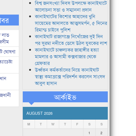
বিশ্ব জনসংখ্যা দিবস উপলক্ষে কানাইঘাটে
আলোচনা সভা ও সম্মাননা প্রদান
কানাইঘাটের কিশোর আহাদের খুনি
খবর
সায়েমের আদালতে আত্মসমর্পন, ৫ দিনের
রিমান্ড চাইবে পুলিশ
দ লাভ
কানাইঘাট রাজাগঞ্জে নিখোঁজের দুই দিন
জসীম
পর সুরমা নদীতে ভেসে উঠল যুবকের লাশ
কানাইঘাটে চাঞ্চল্যকর জাহাঙ্গীর হত্যা
টি ঘোষণা
মামলার ৩ আসামী কক্সবাজার থেকে
াচেষ্টা
গ্রেফতার
উর্ধ্বতন কর্মকর্তাদের নিয়ে কানাইঘাট
স্বাস্থ্য কমপ্লেক্সে পরিদর্শন করলেন সাংসদ
রধান
আবুল হাসান
াজধানী
আর্কাইভ
AUGUST 2026
M
T
W
T
F
S
S
1
2