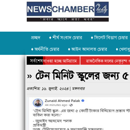
প্রচ্ছদ
♦ শীর্ষ সংবাদ চেম্বার
♦ সিলেট বিভাগ চেম্বার
♦ অর্থনীতি চেম্বার
♦ আইন আদালত চেম্বার
♦ খেলাধু
সর্বশেষ
 পাথর চুরি করে নিয়ে যাওয়া হচ্ছে আটগ্রামে
রাজনৈতিক দলের নেতৃবৃন্দ ও 
 বার্ষিক ক্রীড়া প্রতিযোগিতার পুরস্কার বিতরণ সম্পন্ন
সিলেটে বাংলাদেশ গ্রুপ থিয়ে
» টেন মিনিট স্কুলের জন্য 
প্রকাশিত: ১৬. জুলাই. ২০২৪ | মঙ্গলবার