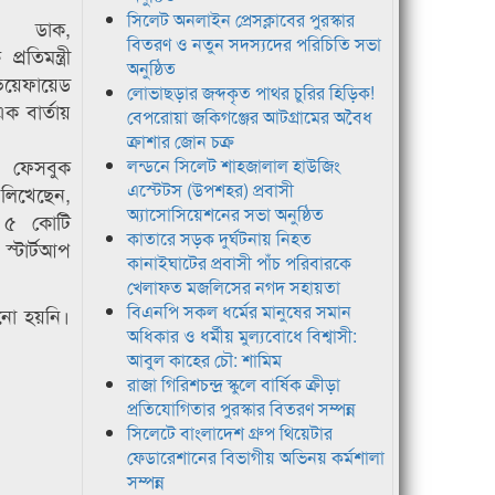
সিলেট অনলাইন প্রেসক্লাবের পুরস্কার
ে ডাক,
বিতরণ ও নতুন সদস্যদের পরিচিতি সভা
রতিমন্ত্রী
অনুষ্ঠিত
েয়েফায়েড
লোভাছড়ার জব্দকৃত পাথর চুরির হিড়িক!
ক বার্তায়
বেপরোয়া জকিগঞ্জের আটগ্রামের অবৈধ
ক্রাশার জোন চক্র
 ফেসবুক
লন্ডনে সিলেট শাহজালাল হাউজিং
এস্টেটস (উপশহর) প্রবাসী
 লিখেছেন,
অ্যাসোসিয়েশনের সভা অনুষ্ঠিত
য ৫ কোটি
কাতারে সড়ক দুর্ঘটনায় নিহত
্টার্টআপ
কানাইঘাটের প্রবাসী পাঁচ পরিবারকে
খেলাফত মজলিসের নগদ সহায়তা
বিএনপি সকল ধর্মের মানুষের সমান
নানো হয়নি।
অধিকার ও ধর্মীয় মুল্যবোধে বিশ্বাসী:
আবুল কাহের চৌ: শামিম
রাজা গিরিশচন্দ্র স্কুলে বার্ষিক ক্রীড়া
প্রতিযোগিতার পুরস্কার বিতরণ সম্পন্ন
সিলেটে বাংলাদেশ গ্রুপ থিয়েটার
ফেডারেশানের বিভাগীয় অভিনয় কর্মশালা
সম্পন্ন