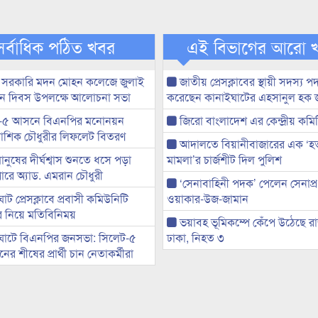
সর্বাধিক পঠিত খবর
এই বিভাগের আরো 
 সরকারি মদন মোহন কলেজে জুলাই
জাতীয় প্রেসক্লাবের স্থায়ী সদস্য প
্থান দিবস উপলক্ষে আলোচনা সভা
করেছেন কানাইঘাটের এহসানুল হক 
-৫ আসনে বিএনপির মনোনয়ন
জিরো বাংলাদেশ এর কেন্দ্রীয় কমি
ী আশিক চৌধুরীর লিফলেট বিতরণ
আদালতে বিয়ানীবাজারের এক ‘হত্য
মানুষের দীর্ঘশ্বাস শুনতে ধসে পড়া
মামলা’র চার্জশীট দিল পুলিশ
ারে অ্যাড. এমরান চৌধুরী
‘সেনাবাহিনী পদক’ পেলেন সেনাপ্
ট প্রেসক্লাবে প্রবাসী কমিউনিটি
ওয়াকার-উজ-জামান
ের নিয়ে মতিবিনিময়
ভয়াবহ ভূমিকম্পে কেঁপে উঠেছে র
ঘাটে বিএনপির জনসভা: সিলেট-৫
ঢাকা, নিহত ৩
র শীষের প্রার্থী চান নেতাকর্মীরা