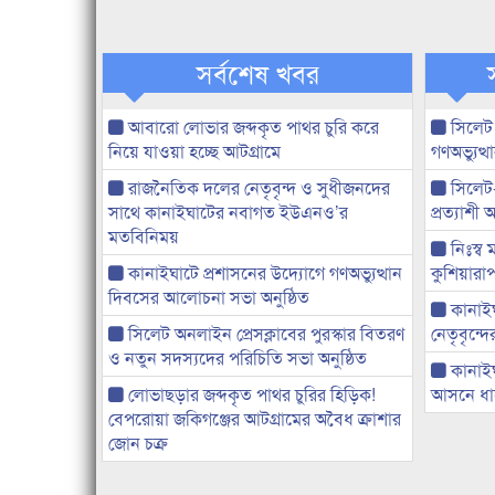
সর্বশেষ খবর
আবারো লোভার জব্দকৃত পাথর চুরি করে
সিলেট
নিয়ে যাওয়া হচ্ছে আটগ্রামে
গণঅভ্যুত
রাজনৈতিক দলের নেতৃবৃন্দ ও সুধীজনদের
সিলেট
সাথে কানাইঘাটের নবাগত ইউএনও’র
প্রত্যাশ
মতবিনিময়
নিঃস্ব 
কানাইঘাটে প্রশাসনের উদ্যোগে গণঅভ্যুত্থান
কুশিয়ারাপ
দিবসের আলোচনা সভা অনুষ্ঠিত
কানাইঘা
সিলেট অনলাইন প্রেসক্লাবের পুরস্কার বিতরণ
নেতৃবৃন্দ
ও নতুন সদস্যদের পরিচিতি সভা অনুষ্ঠিত
কানাই
লোভাছড়ার জব্দকৃত পাথর চুরির হিড়িক!
আসনে ধানে
বেপরোয়া জকিগঞ্জের আটগ্রামের অবৈধ ক্রাশার
জোন চক্র