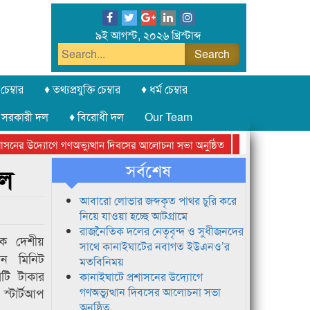
৯ই আগস্ট, ২০২৬ খ্রিস্টাব্দ
চেম্বার
♦ তথ্যপ্রযুক্তি চেম্বার
♦ ধর্ম চেম্বার
 সরকারী দল
♦ বিরোধী দল
Our Team
নের উদ্যোগে গণঅভ্যুত্থান দিবসের আলোচনা সভা অনুষ্ঠিত
সিলেট অনলাইন প্রেসক
সর্বশেষ
িল
আবারো লোভার জব্দকৃত পাথর চুরি করে
নিয়ে যাওয়া হচ্ছে আটগ্রামে
রাজনৈতিক দলের নেতৃবৃন্দ ও সুধীজনদের
তিক দেশীয়
সাথে কানাইঘাটের নবাগত ইউএনও’র
টেন মিনিট
মতবিনিময়
োটি টাকার
কানাইঘাটে প্রশাসনের উদ্যোগে
্টার্টআপ
গণঅভ্যুত্থান দিবসের আলোচনা সভা
অনুষ্ঠিত