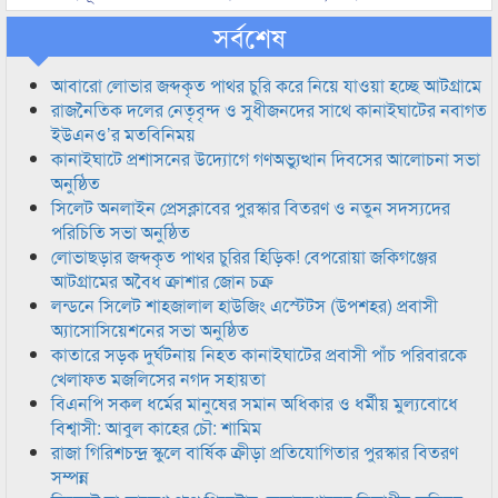
সর্বশেষ
আবারো লোভার জব্দকৃত পাথর চুরি করে নিয়ে যাওয়া হচ্ছে আটগ্রামে
রাজনৈতিক দলের নেতৃবৃন্দ ও সুধীজনদের সাথে কানাইঘাটের নবাগত
ইউএনও’র মতবিনিময়
কানাইঘাটে প্রশাসনের উদ্যোগে গণঅভ্যুত্থান দিবসের আলোচনা সভা
অনুষ্ঠিত
সিলেট অনলাইন প্রেসক্লাবের পুরস্কার বিতরণ ও নতুন সদস্যদের
পরিচিতি সভা অনুষ্ঠিত
লোভাছড়ার জব্দকৃত পাথর চুরির হিড়িক! বেপরোয়া জকিগঞ্জের
আটগ্রামের অবৈধ ক্রাশার জোন চক্র
লন্ডনে সিলেট শাহজালাল হাউজিং এস্টেটস (উপশহর) প্রবাসী
অ্যাসোসিয়েশনের সভা অনুষ্ঠিত
কাতারে সড়ক দুর্ঘটনায় নিহত কানাইঘাটের প্রবাসী পাঁচ পরিবারকে
খেলাফত মজলিসের নগদ সহায়তা
বিএনপি সকল ধর্মের মানুষের সমান অধিকার ও ধর্মীয় মুল্যবোধে
বিশ্বাসী: আবুল কাহের চৌ: শামিম
রাজা গিরিশচন্দ্র স্কুলে বার্ষিক ক্রীড়া প্রতিযোগিতার পুরস্কার বিতরণ
সম্পন্ন