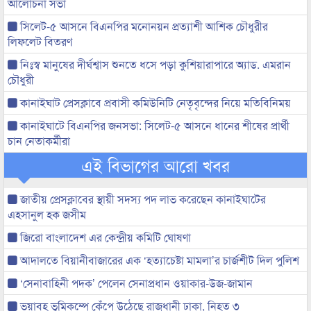
আলোচনা সভা
সিলেট-৫ আসনে বিএনপির মনোনয়ন প্রত্যাশী আশিক চৌধুরীর
লিফলেট বিতরণ
নিঃস্ব মানুষের দীর্ঘশ্বাস শুনতে ধসে পড়া কুশিয়ারাপারে অ্যাড. এমরান
চৌধুরী
কানাইঘাট প্রেসক্লাবে প্রবাসী কমিউনিটি নেতৃবৃন্দের নিয়ে মতিবিনিময়
কানাইঘাটে বিএনপির জনসভা: সিলেট-৫ আসনে ধানের শীষের প্রার্থী
চান নেতাকর্মীরা
এই বিভাগের আরো খবর
জাতীয় প্রেসক্লাবের স্থায়ী সদস্য পদ লাভ করেছেন কানাইঘাটের
এহসানুল হক জসীম
জিরো বাংলাদেশ এর কেন্দ্রীয় কমিটি ঘোষণা
আদালতে বিয়ানীবাজারের এক ‘হত্যাচেষ্টা মামলা’র চার্জশীট দিল পুলিশ
‘সেনাবাহিনী পদক’ পেলেন সেনাপ্রধান ওয়াকার-উজ-জামান
ভয়াবহ ভূমিকম্পে কেঁপে উঠেছে রাজধানী ঢাকা, নিহত ৩