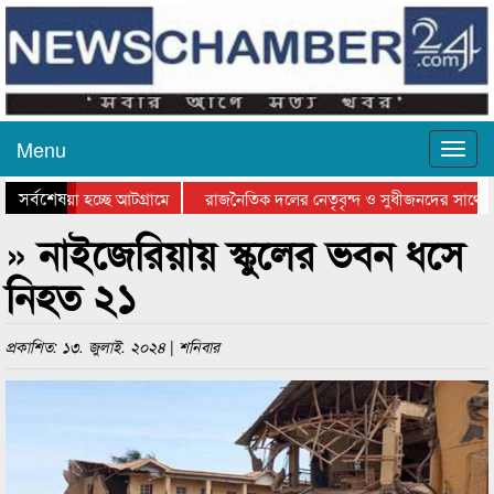
Menu
সর্বশেষ
ে যাওয়া হচ্ছে আটগ্রামে
রাজনৈতিক দলের নেতৃবৃন্দ ও সুধীজনদের সাথে ক
যোগিতার পুরস্কার বিতরণ সম্পন্ন
সিলেটে বাংলাদেশ গ্রুপ থিয়েটার ফেডারেশানের বিভ
» নাইজেরিয়ায় স্কুলের ভবন ধসে
নিহত ২১
প্রকাশিত: ১৩. জুলাই. ২০২৪ | শনিবার