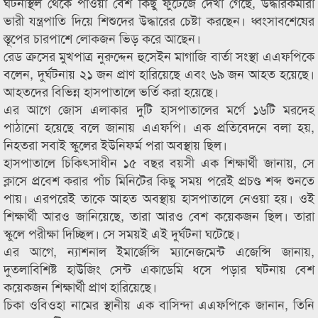
ঘটনাস্থল থেকে পাওয়া বেশ কিছু ফুটেজে দেখা গেছে, উদ্ধারকর্মীরা
ভারী যন্ত্রপাতি দিয়ে শিশুদের উদ্ধারের চেষ্টা করছেন। ধ্বংসাবশেষের
স্তূপের চারপাশে লোকজন ভিড় করে আছেন।
রেড ক্রসের মুখপাত্র নুরুদ্দেন হুসেইন মাগাজি বার্তা সংস্থা এএফপিকে
বলেন, দুর্ঘটনায় ২১ জন প্রাণ হারিয়েছে এবং ৬৯ জন আহত হয়েছে।
আহতদের বিভিন্ন হাসপাতালে ভর্তি করা হয়েছে।
এর আগে জোস এলাকার দুটি হাসপাতালের মর্গে ১৬টি মরদেহ
পাঠানো হয়েছে বলে জানায় এএফপি। এক প্রতিবেদনে বলা হয়,
নিহতরা সবাই স্কুলের ইউনিফর্ম পরা অবস্থায় ছিল।
হাসপাতালে চিকিৎসাধীন ১৫ বছর বয়সী এক শিক্ষার্থী জানায়, সে
ক্লাসে প্রবেশ করার পাঁচ মিনিটের কিছু সময় পরেই প্রচণ্ড শব্দ শুনতে
পায়। এরপরেই তাকে আহত অবস্থায় হাসপাতালে নেওয়া হয়। ওই
শিক্ষার্থী আরও জানিয়েছে, তারা আরও বেশ কয়েকজন ছিল। তারা
স্কুলে পরীক্ষা দিচ্ছিল। সে সময়ই এই দুর্ঘটনা ঘটেছে।
এর আগে, ন্যাশনাল ইমার্জেন্সি ম্যানেজমেন্ট এজেন্সি জানায়,
দুতলাবিশিষ্ট হাউজিং সেন্ট একাডেমি ধসে পড়ার ঘটনায় বেশ
কয়েকজন শিক্ষার্থী প্রাণ হারিয়েছে।
চিকা ওবিওহা নামের স্থানীয় এক বাসিন্দা এএফপিকে জানান, তিনি