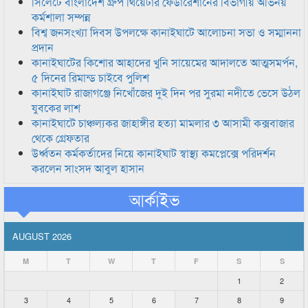
সিলেটে বাংলাদেশ গ্রুপ থিয়েটার ফেডারেশানের বিভাগীয় অভিনয়
কর্মশালা সম্পন্ন
বিশ্ব জনসংখ্যা দিবস উপলক্ষে কানাইঘাটে আলোচনা সভা ও সম্মাননা
প্রদান
কানাইঘাটের কিশোর আহাদের খুনি সায়েমের আদালতে আত্মসমর্পন,
৫ দিনের রিমান্ড চাইবে পুলিশ
কানাইঘাট রাজাগঞ্জে নিখোঁজের দুই দিন পর সুরমা নদীতে ভেসে উঠল
যুবকের লাশ
কানাইঘাটে চাঞ্চল্যকর জাহাঙ্গীর হত্যা মামলার ৩ আসামী কক্সবাজার
থেকে গ্রেফতার
উর্ধ্বতন কর্মকর্তাদের নিয়ে কানাইঘাট স্বাস্থ্য কমপ্লেক্সে পরিদর্শন
করলেন সাংসদ আবুল হাসান
আর্কাইভ
AUGUST 2026
M
T
W
T
F
S
S
1
2
3
4
5
6
7
8
9