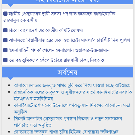
জাতীয় প্রেসক্লাবের স্থায়ী সদস্য পদ লাভ করেছেন কানাইঘাটের
এহসানুল হক জসীম
জিরো বাংলাদেশ এর কেন্দ্রীয় কমিটি ঘোষণা
আদালতে বিয়ানীবাজারের এক ‘হত্যাচেষ্টা মামলা’র চার্জশীট দিল পুলিশ
‘সেনাবাহিনী পদক’ পেলেন সেনাপ্রধান ওয়াকার-উজ-জামান
ভয়াবহ ভূমিকম্পে কেঁপে উঠেছে রাজধানী ঢাকা, নিহত ৩
সর্বশেষ
আবারো লোভার জব্দকৃত পাথর চুরি করে নিয়ে যাওয়া হচ্ছে আটগ্রামে
রাজনৈতিক দলের নেতৃবৃন্দ ও সুধীজনদের সাথে কানাইঘাটের নবাগত
ইউএনও’র মতবিনিময়
কানাইঘাটে প্রশাসনের উদ্যোগে গণঅভ্যুত্থান দিবসের আলোচনা সভা
অনুষ্ঠিত
সিলেট অনলাইন প্রেসক্লাবের পুরস্কার বিতরণ ও নতুন সদস্যদের
পরিচিতি সভা অনুষ্ঠিত
লোভাছড়ার জব্দকৃত পাথর চুরির হিড়িক! বেপরোয়া জকিগঞ্জের