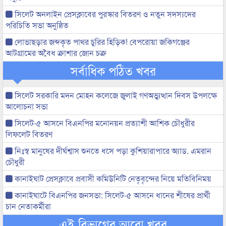
সিলেট অনলাইন প্রেসক্লাবের পুরস্কার বিতরণ ও নতুন সদস্যদের
পরিচিতি সভা অনুষ্ঠিত
লোভাছড়ার জব্দকৃত পাথর চুরির হিড়িক! বেপরোয়া জকিগঞ্জের
আটগ্রামের অবৈধ ক্রাশার জোন চক্র
সর্বাধিক পঠিত খবর
সিলেট সরকারি মদন মোহন কলেজে জুলাই গণঅভ্যুত্থান দিবস উপলক্ষে
আলোচনা সভা
সিলেট-৫ আসনে বিএনপির মনোনয়ন প্রত্যাশী আশিক চৌধুরীর
লিফলেট বিতরণ
নিঃস্ব মানুষের দীর্ঘশ্বাস শুনতে ধসে পড়া কুশিয়ারাপারে অ্যাড. এমরান
চৌধুরী
কানাইঘাট প্রেসক্লাবে প্রবাসী কমিউনিটি নেতৃবৃন্দের নিয়ে মতিবিনিময়
কানাইঘাটে বিএনপির জনসভা: সিলেট-৫ আসনে ধানের শীষের প্রার্থী
চান নেতাকর্মীরা
এই বিভাগের আরো খবর