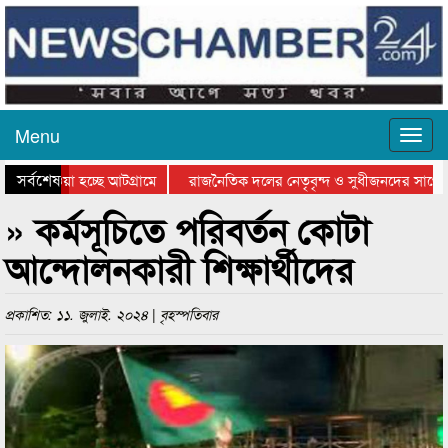
Menu
সর্বশেষ
য়ে যাওয়া হচ্ছে আটগ্রামে
রাজনৈতিক দলের নেতৃবৃন্দ ও সুধীজনদের সাথে 
িযোগিতার পুরস্কার বিতরণ সম্পন্ন
সিলেটে বাংলাদেশ গ্রুপ থিয়েটার ফেডারেশানের বি
» কর্মসূচিতে পরিবর্তন কোটা
আন্দোলনকারী শিক্ষার্থীদের
প্রকাশিত: ১১. জুলাই. ২০২৪ | বৃহস্পতিবার