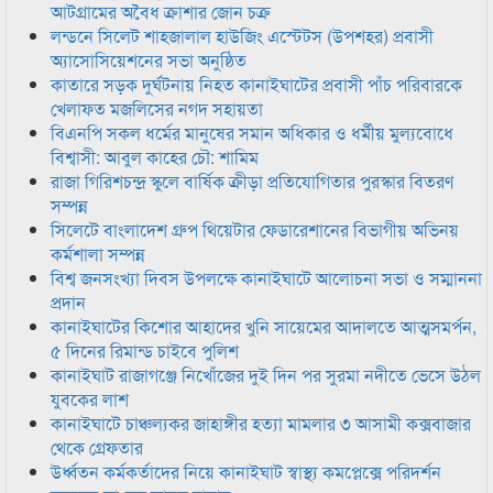
আটগ্রামের অবৈধ ক্রাশার জোন চক্র
লন্ডনে সিলেট শাহজালাল হাউজিং এস্টেটস (উপশহর) প্রবাসী
অ্যাসোসিয়েশনের সভা অনুষ্ঠিত
কাতারে সড়ক দুর্ঘটনায় নিহত কানাইঘাটের প্রবাসী পাঁচ পরিবারকে
খেলাফত মজলিসের নগদ সহায়তা
বিএনপি সকল ধর্মের মানুষের সমান অধিকার ও ধর্মীয় মুল্যবোধে
বিশ্বাসী: আবুল কাহের চৌ: শামিম
রাজা গিরিশচন্দ্র স্কুলে বার্ষিক ক্রীড়া প্রতিযোগিতার পুরস্কার বিতরণ
সম্পন্ন
সিলেটে বাংলাদেশ গ্রুপ থিয়েটার ফেডারেশানের বিভাগীয় অভিনয়
কর্মশালা সম্পন্ন
বিশ্ব জনসংখ্যা দিবস উপলক্ষে কানাইঘাটে আলোচনা সভা ও সম্মাননা
প্রদান
কানাইঘাটের কিশোর আহাদের খুনি সায়েমের আদালতে আত্মসমর্পন,
৫ দিনের রিমান্ড চাইবে পুলিশ
কানাইঘাট রাজাগঞ্জে নিখোঁজের দুই দিন পর সুরমা নদীতে ভেসে উঠল
যুবকের লাশ
কানাইঘাটে চাঞ্চল্যকর জাহাঙ্গীর হত্যা মামলার ৩ আসামী কক্সবাজার
থেকে গ্রেফতার
উর্ধ্বতন কর্মকর্তাদের নিয়ে কানাইঘাট স্বাস্থ্য কমপ্লেক্সে পরিদর্শন