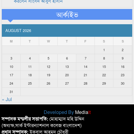
করলেন সাংসদ আবুল হাসান
আর্কাইভ
AUGUST 2026
M
T
W
T
F
S
S
1
2
3
4
5
6
7
8
9
10
11
12
13
14
15
16
17
18
19
20
21
22
23
24
25
26
27
28
29
30
31
« Jul
Developed By
Media
it
সম্পাদক মন্ডলীর সভাপতি:
মোহাম্মাদ মহি উদ্দিন
(অধ্যক্ষ,সার্ক ইন্টারন্যাশনাল কলেজ বাংলাদেশ)
প্রধান সম্পাদক:
ইকবাল আহমদ চৌধুরী