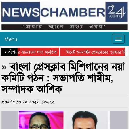
Menu
সর্বশেষ
থান দিবসের আলোচনা সভা অনুষ্ঠিত
সিলেট অনলাইন প্রেসক্লাবের পুরস্কার বিতরণ
 আলোচনা সভা ও সম্মাননা প্রদান
কানাইঘাটের কিশোর আহাদের খুনি সায়েমের আ
» বাংলা প্রেসক্লাব মিশিগানের নয়া
কমিটি গঠন : সভাপতি শামীম,
সম্পাদক আশিক
প্রকাশিত: ১৩. মে. ২০২৪ | সোমবার