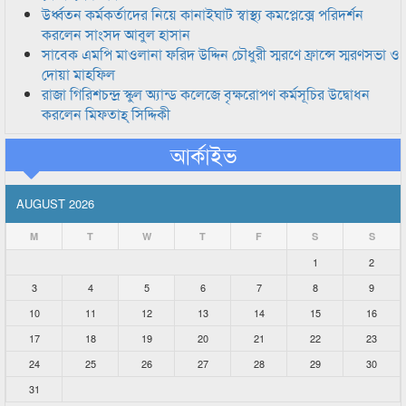
উর্ধ্বতন কর্মকর্তাদের নিয়ে কানাইঘাট স্বাস্থ্য কমপ্লেক্সে পরিদর্শন
করলেন সাংসদ আবুল হাসান
সাবেক এমপি মাওলানা ফরিদ উদ্দিন চৌধুরী স্মরণে ফ্রান্সে স্মরণসভা ও
দোয়া মাহফিল
রাজা গিরিশচন্দ্র স্কুল অ্যান্ড কলেজে বৃক্ষরোপণ কর্মসূচির উদ্বোধন
করলেন মিফতাহ্ সিদ্দিকী
আর্কাইভ
AUGUST 2026
M
T
W
T
F
S
S
1
2
3
4
5
6
7
8
9
10
11
12
13
14
15
16
17
18
19
20
21
22
23
24
25
26
27
28
29
30
31