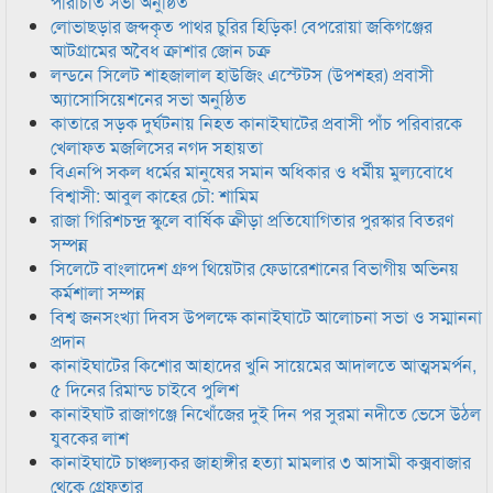
পরিচিতি সভা অনুষ্ঠিত
লোভাছড়ার জব্দকৃত পাথর চুরির হিড়িক! বেপরোয়া জকিগঞ্জের
আটগ্রামের অবৈধ ক্রাশার জোন চক্র
লন্ডনে সিলেট শাহজালাল হাউজিং এস্টেটস (উপশহর) প্রবাসী
অ্যাসোসিয়েশনের সভা অনুষ্ঠিত
কাতারে সড়ক দুর্ঘটনায় নিহত কানাইঘাটের প্রবাসী পাঁচ পরিবারকে
খেলাফত মজলিসের নগদ সহায়তা
বিএনপি সকল ধর্মের মানুষের সমান অধিকার ও ধর্মীয় মুল্যবোধে
বিশ্বাসী: আবুল কাহের চৌ: শামিম
রাজা গিরিশচন্দ্র স্কুলে বার্ষিক ক্রীড়া প্রতিযোগিতার পুরস্কার বিতরণ
সম্পন্ন
সিলেটে বাংলাদেশ গ্রুপ থিয়েটার ফেডারেশানের বিভাগীয় অভিনয়
কর্মশালা সম্পন্ন
বিশ্ব জনসংখ্যা দিবস উপলক্ষে কানাইঘাটে আলোচনা সভা ও সম্মাননা
প্রদান
কানাইঘাটের কিশোর আহাদের খুনি সায়েমের আদালতে আত্মসমর্পন,
৫ দিনের রিমান্ড চাইবে পুলিশ
কানাইঘাট রাজাগঞ্জে নিখোঁজের দুই দিন পর সুরমা নদীতে ভেসে উঠল
যুবকের লাশ
কানাইঘাটে চাঞ্চল্যকর জাহাঙ্গীর হত্যা মামলার ৩ আসামী কক্সবাজার
থেকে গ্রেফতার