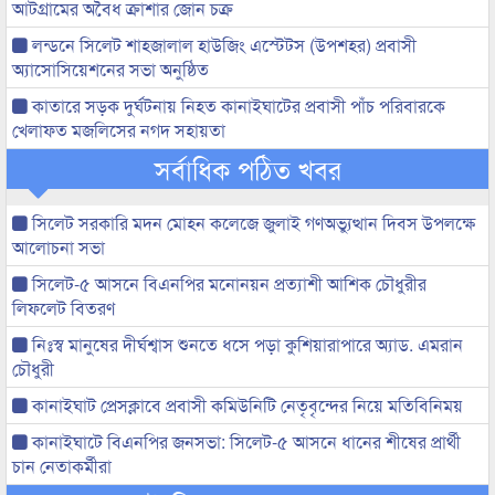
আটগ্রামের অবৈধ ক্রাশার জোন চক্র
লন্ডনে সিলেট শাহজালাল হাউজিং এস্টেটস (উপশহর) প্রবাসী
অ্যাসোসিয়েশনের সভা অনুষ্ঠিত
কাতারে সড়ক দুর্ঘটনায় নিহত কানাইঘাটের প্রবাসী পাঁচ পরিবারকে
খেলাফত মজলিসের নগদ সহায়তা
সর্বাধিক পঠিত খবর
সিলেট সরকারি মদন মোহন কলেজে জুলাই গণঅভ্যুত্থান দিবস উপলক্ষে
আলোচনা সভা
সিলেট-৫ আসনে বিএনপির মনোনয়ন প্রত্যাশী আশিক চৌধুরীর
লিফলেট বিতরণ
নিঃস্ব মানুষের দীর্ঘশ্বাস শুনতে ধসে পড়া কুশিয়ারাপারে অ্যাড. এমরান
চৌধুরী
কানাইঘাট প্রেসক্লাবে প্রবাসী কমিউনিটি নেতৃবৃন্দের নিয়ে মতিবিনিময়
কানাইঘাটে বিএনপির জনসভা: সিলেট-৫ আসনে ধানের শীষের প্রার্থী
চান নেতাকর্মীরা